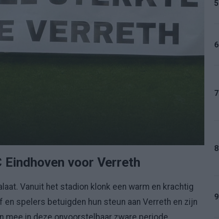
5
6
7
8
 Eindhoven voor Verreth
alaat. Vanuit het stadion klonk een warm en krachtig
9
 en spelers betuigden hun steun aan Verreth en zijn
en mee in deze onvoorstelbaar zware periode.