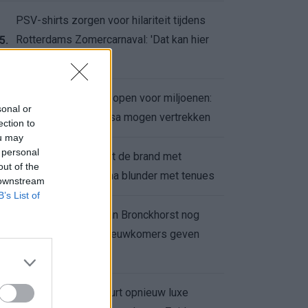
PSV-shirts zorgen voor hilariteit tijdens
Rotterdams Zomercarnaval: 'Dat kan hier
5.
niet'
Feyenoord zet deur open voor miljoenen:
6.
sonal or
Ueda en Hadj Moussa mogen vertrekken
ection to
ou may
 personal
Ajax helpt Burnley uit de brand met
7.
out of the
afgeknipte sokken na blunder met tenues
 downstream
B’s List of
Feyenoord onder Van Bronckhorst nog
altijd ongeslagen: nieuwkomers geven
8.
hoop
Hakim Ziyech verhuurt opnieuw luxe
9.