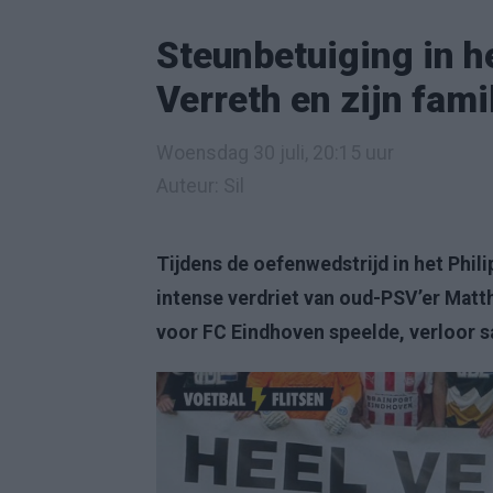
Steunbetuiging in h
Verreth en zijn fami
Woensdag 30 juli, 20:15 uur
Auteur: Sil
Tijdens de oefenwedstrijd in het Phil
intense verdriet van oud-PSV’er Matthi
voor FC Eindhoven speelde, verloor s