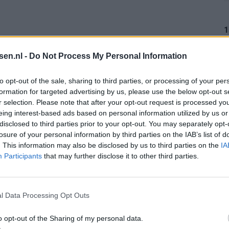
1
tsen.nl -
Do Not Process My Personal Information
1
to opt-out of the sale, sharing to third parties, or processing of your per
formation for targeted advertising by us, please use the below opt-out s
ank bij PSV tegen FC Eindhoven
r selection. Please note that after your opt-out request is processed y
eing interest-based ads based on personal information utilized by us or
1
disclosed to third parties prior to your opt-out. You may separately opt-
Drommel afhaakt? Deze opties heeft Ten Hag
losure of your personal information by third parties on the IAB’s list of
. This information may also be disclosed by us to third parties on the
IA
dens Rotterdams Zomercarnaval: 'Dat kan hier niet'
Participants
that may further disclose it to other third parties.
1
eihard, fans eisen defensieve versterkingen
l Data Processing Opt Outs
 naar de uitgang: het verhaal van Babadi
o opt-out of the Sharing of my personal data.
1