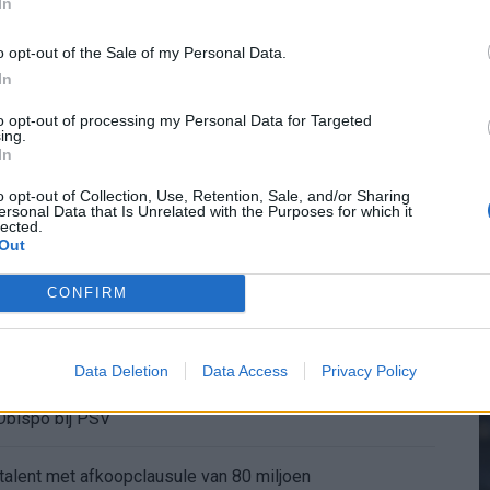
In
terstand: niet tactisch, maar taalkundig
o opt-out of the Sale of my Personal Data.
legd: voor dit bedrag kan PSV'er vertrekken
In
2
to opt-out of processing my Personal Data for Targeted
 in Mark van Bommel als nieuwe bondscoach
ing.
In
M
op als serieuze optie
o opt-out of Collection, Use, Retention, Sale, and/or Sharing
ersonal Data that Is Unrelated with the Purposes for which it
lected.
elefoontje van Internazionale
Out
CONFIRM
-trainer kapt interview abrupt af
Wanneer is de loting voor de Champions League? PSV en Feyenoord weten dan hun tegenstanders
Data Deletion
Data Access
Privacy Policy
Obispo bij PSV
 talent met afkoopclausule van 80 miljoen