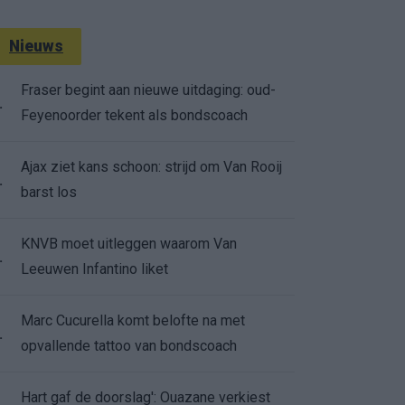
Nieuws
Fraser begint aan nieuwe uitdaging: oud-
.
Feyenoorder tekent als bondscoach
Ajax ziet kans schoon: strijd om Van Rooij
.
barst los
KNVB moet uitleggen waarom Van
.
Leeuwen Infantino liket
Marc Cucurella komt belofte na met
.
opvallende tattoo van bondscoach
Hart gaf de doorslag': Ouazane verkiest