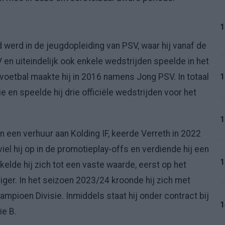
1
 werd in de jeugdopleiding van PSV, waar hij vanaf de
en uiteindelijk ook enkele wedstrijden speelde in het
1
d voetbal maakte hij in 2016 namens Jong PSV. In totaal
ie en speelde hij drie officiële wedstrijden voor het
1
 een verhuur aan Kolding IF, keerde Verreth in 2022
iel hij op in de promotieplay-offs en verdiende hij een
1
kkelde hij zich tot een vaste waarde, eerst op het
iger. In het seizoen 2023/24 kroonde hij zich met
mpioen Divisie. Inmiddels staat hij onder contract bij
1
ie B.