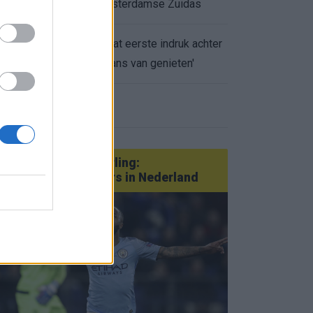
appartement op Amsterdamse Zuidas
Marcos Leonardo laat eerste indruk achter
0.
bij Ajax: 'Hier gaan fans van genieten'
eer nieuws
Van Götze tot Sterling:
statementtransfers in Nederland