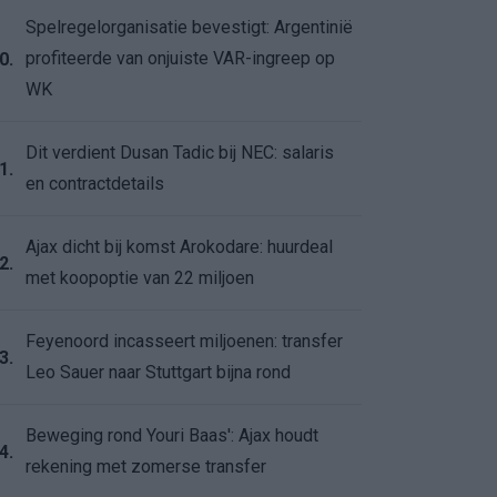
Spelregelorganisatie bevestigt: Argentinië
profiteerde van onjuiste VAR-ingreep op
0.
WK
Dit verdient Dusan Tadic bij NEC: salaris
1.
en contractdetails
Ajax dicht bij komst Arokodare: huurdeal
2.
met koopoptie van 22 miljoen
Feyenoord incasseert miljoenen: transfer
3.
Leo Sauer naar Stuttgart bijna rond
Beweging rond Youri Baas': Ajax houdt
4.
rekening met zomerse transfer