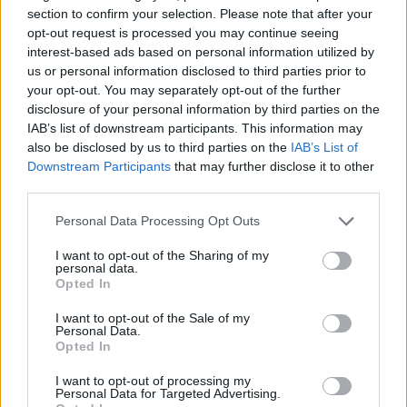
section to confirm your selection. Please note that after your
Hart gaf de doorslag': Ouazane verkiest Marokko
opt-out request is processed you may continue seeing
boven Oranje
interest-based ads based on personal information utilized by
us or personal information disclosed to third parties prior to
your opt-out. You may separately opt-out of the further
Dit verdient Dusan Tadic bij NEC: salaris en
disclosure of your personal information by third parties on the
contractdetails
IAB’s list of downstream participants. This information may
also be disclosed by us to third parties on the
IAB’s List of
Ajax dicht bij komst Arokodare: huurdeal met
Downstream Participants
that may further disclose it to other
koopoptie van 22 miljoen
third parties.
Personal Data Processing Opt Outs
Ajax helpt Burnley uit de brand met afgeknipte
sokken na blunder met tenues
I want to opt-out of the Sharing of my
personal data.
Opted In
Hakim Ziyech verhuurt opnieuw luxe
appartement op Amsterdamse Zuidas
I want to opt-out of the Sale of my
Personal Data.
Opted In
Marcos Leonardo laat eerste indruk achter bij
Ajax: 'Hier gaan fans van genieten'
I want to opt-out of processing my
Personal Data for Targeted Advertising.