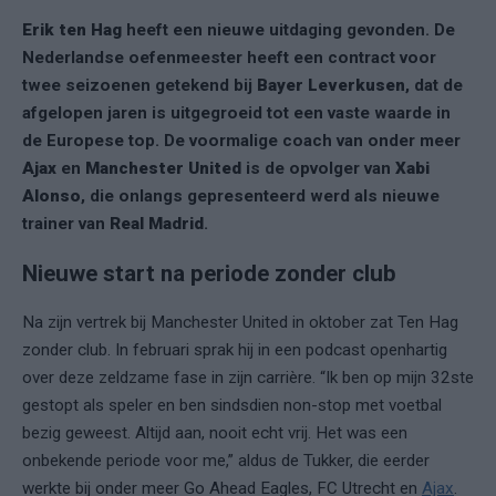
Erik ten Hag
heeft een nieuwe uitdaging gevonden. De
Nederlandse oefenmeester heeft een contract voor
twee seizoenen getekend bij
Bayer Leverkusen
, dat de
afgelopen jaren is uitgegroeid tot een vaste waarde in
de Europese top. De voormalige coach van onder meer
Ajax
en
Manchester United
is de opvolger van
Xabi
Alonso
, die onlangs gepresenteerd werd als nieuwe
trainer van
Real Madrid
.
Nieuwe start na periode zonder club
Na zijn vertrek bij Manchester United in oktober zat Ten Hag
zonder club. In februari sprak hij in een podcast openhartig
over deze zeldzame fase in zijn carrière. “Ik ben op mijn 32ste
gestopt als speler en ben sindsdien non-stop met voetbal
bezig geweest. Altijd aan, nooit echt vrij. Het was een
onbekende periode voor me,” aldus de Tukker, die eerder
werkte bij onder meer Go Ahead Eagles, FC Utrecht en
Ajax
.