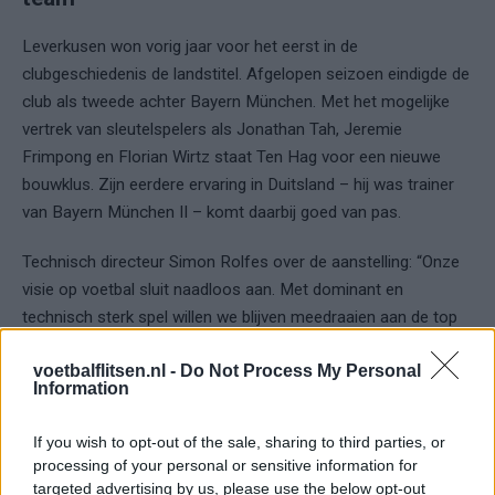
Leverkusen won vorig jaar voor het eerst in de
clubgeschiedenis de landstitel. Afgelopen seizoen eindigde de
club als tweede achter Bayern München. Met het mogelijke
vertrek van sleutelspelers als Jonathan Tah, Jeremie
Frimpong en Florian Wirtz staat Ten Hag voor een nieuwe
bouwklus. Zijn eerdere ervaring in Duitsland – hij was trainer
van Bayern München II – komt daarbij goed van pas.
Technisch directeur Simon Rolfes over de aanstelling: “Onze
visie op voetbal sluit naadloos aan. Met dominant en
technisch sterk spel willen we blijven meedraaien aan de top
van Duitsland én Europa.”
voetbalflitsen.nl -
Do Not Process My Personal
Information
Ajax
Feyenoord
PSV
If you wish to opt-out of the sale, sharing to third parties, or
Ajax ziet kans schoon: strijd om Van Rooij barst
processing of your personal or sensitive information for
los
targeted advertising by us, please use the below opt-out