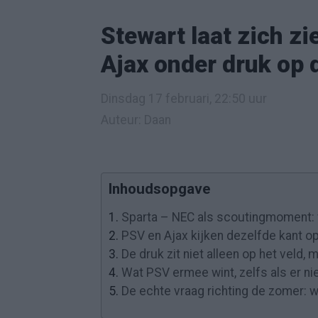
Stewart laat zich z
Ajax onder druk op
Dinsdag 17 februari, 22:50 uur
Auteur: Daan
Inhoudsopgave
1.
Sparta – NEC als scoutingmoment: 
2.
PSV en Ajax kijken dezelfde kant o
3.
De druk zit niet alleen op het veld,
4.
Wat PSV ermee wint, zelfs als er ni
5.
De echte vraag richting de zomer: w