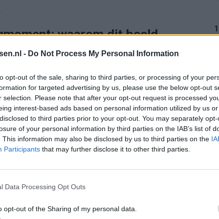
.
1
ngmoment: waarom dit beeld
tsen.nl -
Do Not Process My Personal Information
“interesse heeft”. Dat hebben topclubs altijd. Het
1
to opt-out of the sale, sharing to third parties, or processing of your per
formation for targeted advertising by us, please use the below opt-out s
SPN laat hem in beeld komen, de commentator benoemt
r selection. Please note that after your opt-out request is processed y
s hoe de markt werkt: signalen zijn soms net zo
eing interest-based ads based on personal information utilized by us or
1
 die keuze zit, blijft gissen. Het kan zijn dat PSV één
disclosed to third parties prior to your opt-out. You may separately opt-
losure of your personal information by third parties on the IAB’s list of
 Stewart twee profielen wil vergelijken binnen één
. This information may also be disclosed by us to third parties on the
IA
zijn, omdat je als technisch directeur toch al veel
Participants
that may further disclose it to other third parties.
1
l Data Processing Opt Outs
ij. Als je richting een derde titel op rij gaat, voelt elk
ren met een helder verhaal: sportief uitzicht,
o opt-out of the Sharing of my personal data.
1