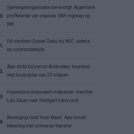
Spelregelorganisatie bevestigt: Argentinië
profiteerde van onjuiste VAR-ingreep op
0.
WK
Dit verdient Dusan Tadic bij NEC: salaris
1.
en contractdetails
Ajax dicht bij komst Arokodare: huurdeal
2.
met koopoptie van 22 miljoen
Feyenoord incasseert miljoenen: transfer
3.
Leo Sauer naar Stuttgart bijna rond
Beweging rond Youri Baas': Ajax houdt
4.
rekening met zomerse transfer