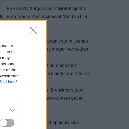
PSV-shirts zorgen voor hilariteit tijdens
Rotterdams Zomercarnaval: 'Dat kan hier
5.
niet'
Feyenoord zet deur open voor miljoenen:
6.
sonal or
Ueda en Hadj Moussa mogen vertrekken
ection to
ou may
 personal
Ajax helpt Burnley uit de brand met
7.
out of the
afgeknipte sokken na blunder met tenues
 downstream
B’s List of
Feyenoord onder Van Bronckhorst nog
altijd ongeslagen: nieuwkomers geven
8.
hoop
Hakim Ziyech verhuurt opnieuw luxe
9.