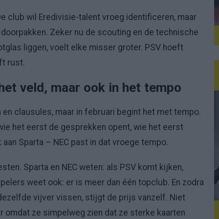
 club wil Eredivisie-talent vroeg identificeren, maar
p doorpakken. Zeker nu de scouting en de technische
glas liggen, voelt elke misser groter. PSV hoeft
t rust.
 het veld, maar ook in het tempo
 en clausules, maar in februari begint het met tempo.
 wie het eerst de gesprekken opent, wie het eerst
oek aan Sparta – NEC past in dat vroege tempo.
esten. Sparta en NEC weten: als PSV komt kijken,
pelers weet ook: er is meer dan één topclub. En zodra
ezelfde vijver vissen, stijgt de prijs vanzelf. Niet
ar omdat ze simpelweg zien dat ze sterke kaarten