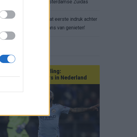
appartement op Amsterdamse Zuidas
Marcos Leonardo laat eerste indruk achter
0.
bij Ajax: 'Hier gaan fans van genieten'
eer nieuws
Van Götze tot Sterling:
statementtransfers in Nederland