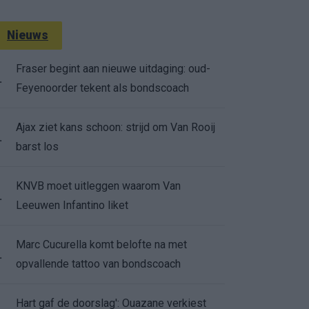
Nieuws
Fraser begint aan nieuwe uitdaging: oud-
.
Feyenoorder tekent als bondscoach
Ajax ziet kans schoon: strijd om Van Rooij
.
barst los
KNVB moet uitleggen waarom Van
.
Leeuwen Infantino liket
Marc Cucurella komt belofte na met
.
opvallende tattoo van bondscoach
Hart gaf de doorslag': Ouazane verkiest