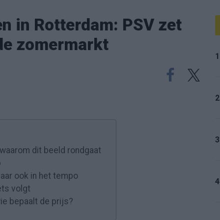
ien in Rotterdam: PSV zet
 de zomermarkt
1
2
3
waarom dit beeld rondgaat
p
 maar ook in het tempo
4
ets volgt
ie bepaalt de prijs?