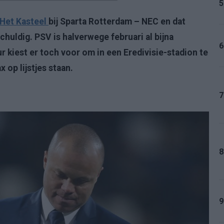
5
Het Kasteel
bij Sparta Rotterdam – NEC en dat
chuldig. PSV is halverwege februari al bijna
6
 kiest er toch voor om in een Eredivisie-stadion te
x op lijstjes staan.
7
8
9