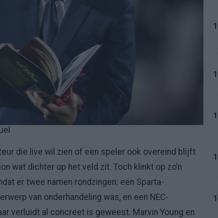
1
1
1
uel
teur die live wil zien of een speler ook overeind blijft
1
 wat dichter op het veld zit. Toch klinkt op zo’n
at er twee namen rondzingen: een Sparta-
derwerp van onderhandeling was, en een NEC-
1
aar verluidt al concreet is geweest. Marvin Young en