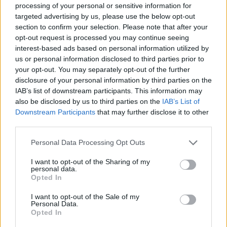
processing of your personal or sensitive information for
Wie blijven er nog over?
targeted advertising by us, please use the below opt-out
section to confirm your selection. Please note that after your
David Hancko (Slowakije)
opt-out request is processed you may continue seeing
Leo Sauer (Slowakije)
interest-based ads based on personal information utilized by
Gernot Trauner (Oostenrijk)
us or personal information disclosed to third parties prior to
Ahmetcan Kaplan (Turkije)
your opt-out. You may separately opt-out of the further
Johan Bakayoko (België)
disclosure of your personal information by third parties on the
Joey Veerman (Nederland)
IAB’s list of downstream participants. This information may
Jerdy Schouten (Nederland)
also be disclosed by us to third parties on the
IAB’s List of
Brian Brobbey (Nederland)
Downstream Participants
that may further disclose it to other
Steven Bergwijn (Nederland)
third parties.
Justin Bijlow (Nederland)
Lutsharel Geertruida (Nederland)
Personal Data Processing Opt Outs
Lees ook:
I want to opt-out of the Sharing of my
Alles over Oranje op het EK: wat moet je weten als
personal data.
fan in Dortmund?
Opted In
Wie waren de topscorers op de laatste vijf EK's?
Volledig programma EK 2024: alle data en uitslagen
I want to opt-out of the Sale of my
(update)
Personal Data.
Opted In
Ajax
Feyenoord
PSV