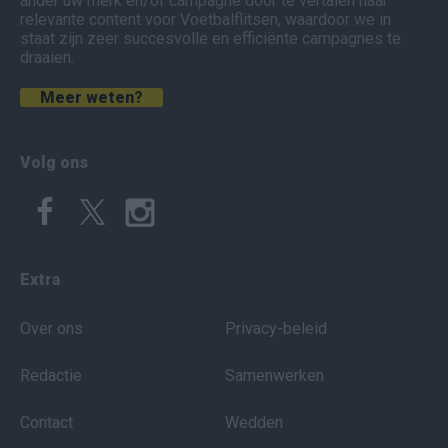
ander uw merk en/of campagne door te vertalen naar
relevante content voor Voetbalflitsen, waardoor we in
staat zijn zeer succesvolle en efficiënte campagnes te
draaien.
Meer weten?
Volg ons
Extra
Over ons
Privacy-beleid
Redactie
Samenwerken
Contact
Wedden