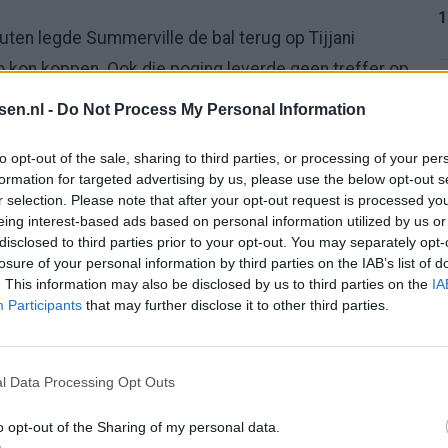
1
uten legde Summerville de bal terug op Tijjani
o kon koppen. Ook die poging leverde geen treffer op.
herpte ontbrak. Oezbekistan kwam na een klein
1
tsen.nl -
Do Not Process My Personal Information
kreeg via Abbosbek Fayzullaev en Eldor Shomurodov
to opt-out of the sale, sharing to third parties, or processing of your per
ass was te onnauwkeurig.
formation for targeted advertising by us, please use the below opt-out s
r selection. Please note that after your opt-out request is processed y
1
eing interest-based ads based on personal information utilized by us or
disclosed to third parties prior to your opt-out. You may separately opt-
oor de hitte in New York, trok Oranje het duel weer
losure of your personal information by third parties on the IAB’s list of
. This information may also be disclosed by us to third parties on the
IA
iten het strafschopgebied net naast, waarna
1
Participants
that may further disclose it to other third parties.
langrijk was. De rechtsbuiten werd in het
iende daarmee een penalty voor Nederland.
l Data Processing Opt Outs
2
 in zijn vijftigste interland zijn twintigste doelpunt
o opt-out of the Sharing of my personal data.
schop niet, want Yusupov zat er nog aan, maar de bal