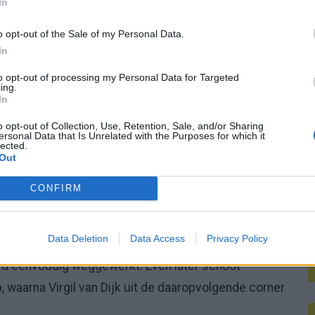
In
M
po was het alweer zijn zesde rake penalty in het
o opt-out of the Sale of my Personal Data.
In
lijk penaltymoment, toen Malen naar de grond ging in
to opt-out of processing my Personal Data for Targeted
ing.
hristopher Pennington zag er echter niets in en ook
In
t bleef het gevaar van Oezbekistan beperkt. Vlak voor
o opt-out of Collection, Use, Retention, Sale, and/or Sharing
bijna in eigen doel, maar de bal ging naast. Daardoor
ersonal Data that Is Unrelated with the Purposes for which it
lected.
 kleedkamer in.
Out
CONFIRM
el balbezit, maar het lukte de ploeg van Koeman niet
Data Deletion
Data Access
Privacy Policy
o kreeg een vrije trap net buiten het
rd eenvoudig weggewerkt. Even later schoot
waarna Virgil van Dijk uit de daaropvolgende corner