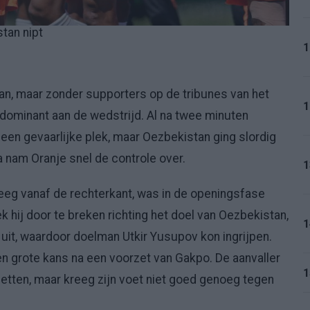
tan nipt
1
tan, maar zonder supporters op de tribunes van het
1
dominant aan de wedstrijd. Al na twee minuten
een gevaarlijke plek, maar Oezbekistan ging slordig
 nam Oranje snel de controle over.
1
reeg vanaf de rechterkant, was in de openingsfase
 hij door te breken richting het doel van Oezbekistan,
1
ch uit, waardoor doelman Utkir Yusupov kon ingrijpen.
en grote kans na een voorzet van Gakpo. De aanvaller
1
tten, maar kreeg zijn voet niet goed genoeg tegen