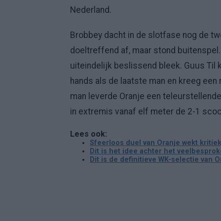
Nederland.
Brobbey dacht in de slotfase nog de t
doeltreffend af, maar stond buitenspel.
uiteindelijk beslissend bleek. Guus Til
hands als de laatste man en kreeg een 
man leverde Oranje een teleurstellend
in extremis vanaf elf meter de 2-1 sco
Lees ook:
Sfeerloos duel van Oranje wekt kritie
Dit is het idee achter het veelbesprok
Dit is de definitieve WK-selectie van 