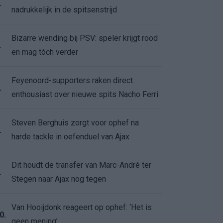
.
nadrukkelijk in de spitsenstrijd
Bizarre wending bij PSV: speler krijgt rood
.
en mag tóch verder
Feyenoord-supporters raken direct
.
enthousiast over nieuwe spits Nacho Ferri
Steven Berghuis zorgt voor ophef na
.
harde tackle in oefenduel van Ajax
Dit houdt de transfer van Marc-André ter
.
Stegen naar Ajax nog tegen
Van Hooijdonk reageert op ophef: ‘Het is
0.
geen mening’