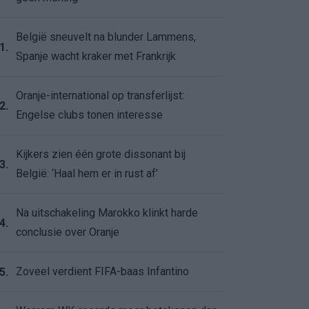
België sneuvelt na blunder Lammens,
1.
Spanje wacht kraker met Frankrijk
Oranje-international op transferlijst:
2.
Engelse clubs tonen interesse
Kijkers zien één grote dissonant bij
3.
België: ‘Haal hem er in rust af’
Na uitschakeling Marokko klinkt harde
4.
conclusie over Oranje
Zoveel verdient FIFA-baas Infantino
5.