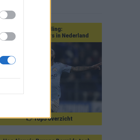
eer nieuws
Van Götze tot Sterling:
statementtransfers in Nederland
👉 Top5 overzicht