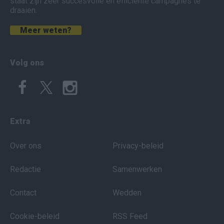
staat zijn zeer succesvolle en efficiënte campagnes te
draaien.
Meer weten?
Volg ons
Extra
Over ons
Privacy-beleid
Redactie
Samenwerken
Contact
Wedden
Cookie-beleid
RSS Feed