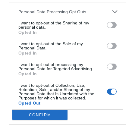
financieel én onderhandelingsmatig. Zo wees AZ naar verluidt
Personal Data Processing Opt Outs
een megabod van
60 miljoen euro op Kees Smit
af.
I want to opt-out of the Sharing of my
Meer dan een incident
personal data.
Opted In
Het is verleidelijk om dit te zien als een ophefje rond twee
I want to opt-out of the Sale of my
spelers. Dat zou een misvatting zijn. De stille entree van Jorge
Personal Data.
Opted In
Mendes legt bloot dat de Eredivisie zich op een kruispunt
bevindt. Clubs willen meedoen in een internationale markt,
I want to opt-out of processing my
Personal Data for Targeted Advertising.
maar botsen daarbij op juridische en ethische grenzen die
Opted In
steeds scherper worden bewaakt.
I want to opt-out of Collection, Use,
Retention, Sale, and/or Sharing of my
De vraag is niet of Mendes blijft. De vraag is hoe Nederlandse
Personal Data that Is Unrelated with the
Purposes for which it was collected.
clubs omgaan met de gevolgen van zijn aanwezigheid. Want
Opted Out
wie dit pad inslaat, kan moeilijk halverwege stoppen.
CONFIRM
Ajax
Feyenoord
PSV