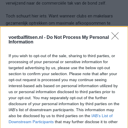
verwijzend naar de commerciële tak van de bond zelf.
Toch schuurt hier iets. Want wanneer clubs en makelaars
gezamenlijk optrekken om maximale afkoopsommen te
realiseren, verschuift de machtsbalans. De speler staat
voetbalflitsen.nl -
Do Not Process My Personal
formeel centraal, maar raakt in de praktijk gevangen tussen
Information
contract, marktwaarde en juridische constructies.
If you wish to opt-out of the sale, sharing to third parties, or
Het Diarra-arrest als sluimerend risico
processing of your personal or sensitive information for
targeted advertising by us, please use the below opt-out
De waarschuwing van de VVCS is niet vrijblijvend. Mocht dit
section to confirm your selection. Please note that after your
model doorzetten, dan is het volgens de bond slechts een
opt-out request is processed you may continue seeing
kwestie van tijd voordat spelers zich tot de burgerlijke rechter
interest-based ads based on personal information utilized by
wenden. Niet via sportrecht, maar via Europees arbeidsrecht.
us or personal information disclosed to third parties prior to
your opt-out. You may separately opt-out of the further
disclosure of your personal information by third parties on the
Dat zou een breuk betekenen met hoe transfers decennialang
IAB’s list of downstream participants. This information may
zijn geregeld. Afkoopsommen zijn toegestaan, maar niet
also be disclosed by us to third parties on the
IAB’s List of
onbeperkt. En juist daar wringt het bij de inzet van Mendes:
Downstream Participants
that may further disclose it to other
zijn toegevoegde waarde zit in het oprekken van grenzen,
third parties.