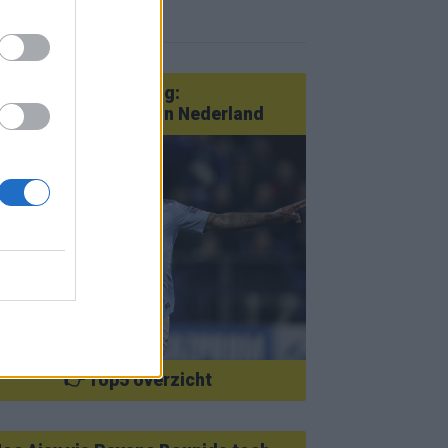
r nieuws
an Götze tot Sterling:
tatementtransfers in Nederland
👉 Top5 overzicht