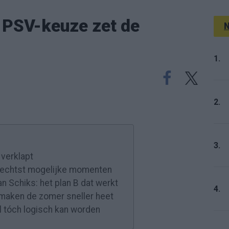
? PSV-keuze zet de
N
1.
2.
3.
 verklapt
 slechtst mogelijke momenten
n Schiks: het plan B dat werkt
4.
maken de zomer sneller heet
l tóch logisch kan worden