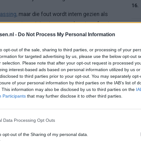
16.
assing,
maar die fout wordt intern gezien als
per vraagt om risico te nemen, hoort er af en toe
17.
ee is dat PSV er in de opbouw meer voor
tsen.nl -
Do Not Process My Personal Information
al dat de route naar een vaste basisplek smaller is
to opt-out of the sale, sharing to third parties, or processing of your per
formation for targeted advertising by us, please use the below opt-out s
r selection. Please note that after your opt-out request is processed y
18.
ch op de slechtst mogelijke
eing interest-based ads based on personal information utilized by us or
disclosed to third parties prior to your opt-out. You may separately opt-
losure of your personal information by third parties on the IAB’s list of
. This information may also be disclosed by us to third parties on the
IA
zersterke reputatie in de Eredivisie. Bij Sparta
19.
Participants
that may further disclose it to other third parties.
n geblesseerd en stond bekend als betrouwbaar. In
reiding raakte hij geblesseerd, later miste hij zijn
l Data Processing Opt Outs
20.
ieuw fysieke problemen.
o opt-out of the Sharing of my personal data.
 toen de volgende klap kwam: een spierblessure, op