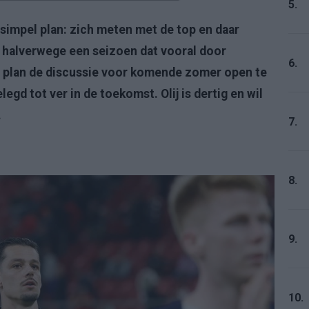
5.
simpel plan: zich meten met de top en daar
u, halverwege een seizoen dat vooral door
6.
dat plan de discussie voor komende zomer open te
legd tot ver in de toekomst. Olij is dertig en wil
.
7.
8.
9.
10.