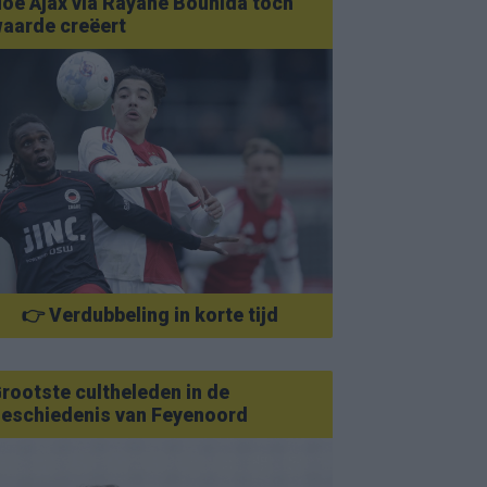
oe Ajax via Rayane Bounida toch
aarde creëert
👉 Verdubbeling in korte tijd
rootste cultheleden in de
eschiedenis van Feyenoord