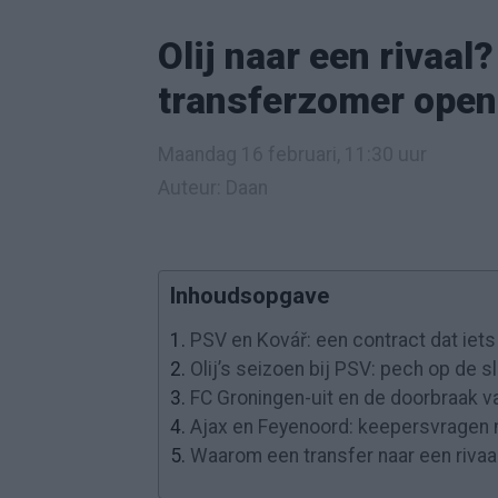
Olij naar een rivaal
transferzomer open
Maandag 16 februari, 11:30 uur
Auteur: Daan
Inhoudsopgave
1.
PSV en Kovář: een contract dat iets
2.
Olij’s seizoen bij PSV: pech op de
3.
FC Groningen-uit en de doorbraak va
4.
Ajax en Feyenoord: keepersvragen 
5.
Waarom een transfer naar een rivaa