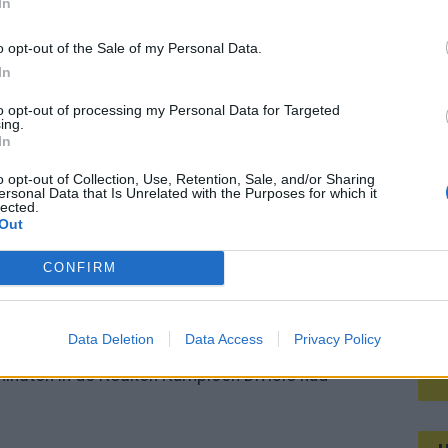
In
Mee
maal fris leek. Dat is het frustrerende aan deze
o opt-out of the Sale of my Personal Data.
spelen”, maar ook om de timing: iedere keer als er
In
Bosz hield Olij ondertussen wel dichtbij de groep. Er
V
to opt-out of processing my Personal Data for Targeted
s
dkamer, over zijn aanwezigheid. Alleen: daar kwam
ing.
In
o opt-out of Collection, Use, Retention, Sale, and/or Sharing
ersonal Data that Is Unrelated with the Purposes for which it
orbraak van Schiks: het plan B
lected.
Out
CONFIRM
t PSV ineens terugvallen op Niek Schiks. Dat is
eker in een lastige uitwedstrijd. Alleen maakte
Data Deletion
Data Access
Privacy Policy
a afloop precies in het beeld dat PSV graag
 minuten in de Keuken Kampioen Divisie had