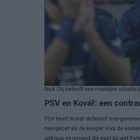
Nick Olij beleeft een moeilijke situatie 
PSV en Kovář: een contrac
PSV heeft Kovář definitief overgenomen
neergezet als de keeper voor de komende
opbouw en iemand die past bij wat Peter