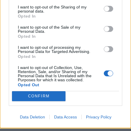
I want to opt-out of the Sharing of my
Daar zit ook het sportieve belang. Een nieuwe speler die een
personal data.
Opted In
week later instroomt, mist automatismen en afspraken. Zeker
bij een trainer die nadruk legt op teamcultuur en details.
I want to opt-out of the Sale of my
Feyenoord koopt met deze trip tijd terug. Geen
Personal Data.
Opted In
wedstrijdminuten, wel trainingsminuten. Dat kan net genoeg
zijn om een debutant sneller “normaal” te laten ogen,
I want to opt-out of processing my
Personal Data for Targeted Advertising.
bijvoorbeeld richting Feyenoord – Telstar, waar zijn eerste
Opted In
minuten al worden genoemd als mogelijkheid.
I want to opt-out of Collection, Use,
Retention, Sale, and/or Sharing of my
De KNVB, de IND en de vraag die
Personal Data that Is Unrelated with the
Purposes for which it was collected.
nog open blijft
Opted Out
CONFIRM
Wat uiteindelijk telt, is niet hoe het voelt, maar hoe het wordt
beoordeeld. Alleen: dat oordeel ligt niet bij één partij. De IND
gaat over verblijf en arbeid in Nederland. De Wet arbeid
Data Deletion
Data Access
Privacy Policy
vreemdelingen en uitvoeringsregels zijn bovendien technisch
en vol uitzonderingen, waardoor het voor buitenstaanders