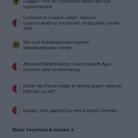
League? PSV en Feyenoord weten dan hun
tegenstanders
Conference League-ophef: Hamrun
uitgeschakeld na omstreden strafschop zonder
VAR
Vier oud-Eredivisionisten kunnen
wereldkampioen worden
Afscheid Wellenreuther roept iconisch Ajax-
moment weer in herinnering
Robin van Persie zwijgt al veertig dagen: waarom
blijft het zo stil?
Update: Hoe gaat het nu met Royston Drenthe
Meer Feyenoord-nieuws