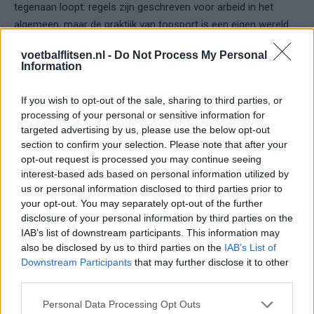
tegenaan loopt: regels zijn geschreven voor arbeid in het
algemeen, maar de praktijk van topsport is een eigen wereld
met eigen ritme, eigen deadlines en eigen druk.
voetbalflitsen.nl -
Do Not Process My Personal
Information
De kern: mag iets omdat het kan, of kan iets omdat het mag?
Feyenoord lijkt te gokken op het eerste, zonder het hardop zo
If you wish to opt-out of the sale, sharing to third parties, or
te noemen.
processing of your personal or sensitive information for
targeted advertising by us, please use the below opt-out
Wat betekent dit voor de
section to confirm your selection. Please note that after your
Eredivisie als Feyenoord hiermee
opt-out request is processed you may continue seeing
interest-based ads based on personal information utilized by
wegkomt?
us or personal information disclosed to third parties prior to
your opt-out. You may separately opt-out of the further
Stel dat dit “België-plan” geen gevolgen heeft en Sterling sluit
disclosure of your personal information by third parties on the
IAB’s list of downstream participants. This information may
na terugkomst direct aan, dan blijft het waarschijnlijk bij een
also be disclosed by us to third parties on the
IAB’s List of
voetnoot. Maar als andere clubs het kopiëren, wordt het
Downstream Participants
that may further disclose it to other
beleid. En dan krijgt elke volgende casus een extra laag: niet
third parties.
alleen “wat zegt de regel?”, maar ook “wat deden Feyenoord
en Sterling toen?”
Personal Data Processing Opt Outs