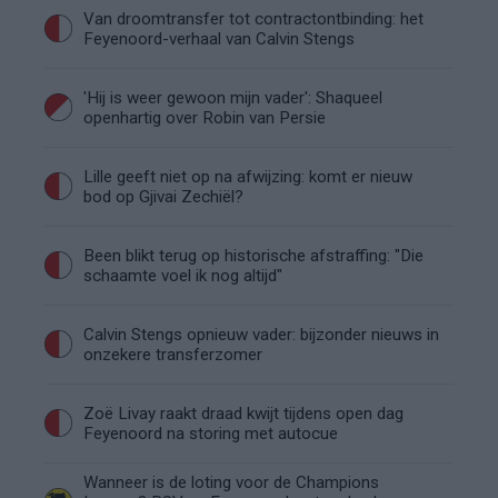
Van droomtransfer tot contractontbinding: het
Feyenoord-verhaal van Calvin Stengs
'Hij is weer gewoon mijn vader': Shaqueel
openhartig over Robin van Persie
Lille geeft niet op na afwijzing: komt er nieuw
bod op Gjivai Zechiël?
Been blikt terug op historische afstraffing: "Die
schaamte voel ik nog altijd"
Calvin Stengs opnieuw vader: bijzonder nieuws in
onzekere transferzomer
Zoë Livay raakt draad kwijt tijdens open dag
Feyenoord na storing met autocue
Wanneer is de loting voor de Champions