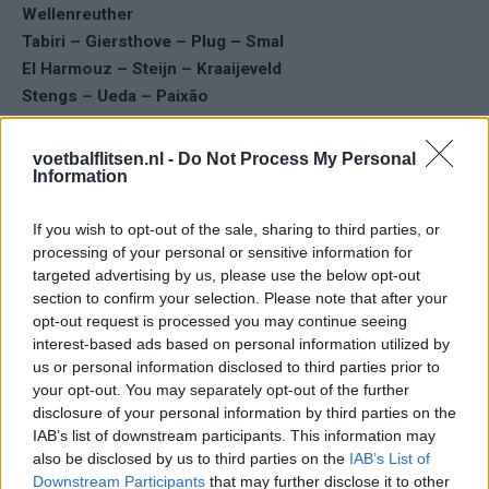
Wellenreuther
Tabiri – Giersthove – Plug – Smal
El Harmouz – Steijn – Kraaijeveld
Stengs – Ueda – Paixão
voetbalflitsen.nl -
Do Not Process My Personal
Aftrap:
15.00 uur
Information
Locatie:
Leeuwarden
Live te zien op:
ESPN
If you wish to opt-out of the sale, sharing to third parties, or
processing of your personal or sensitive information for
Lees ook:
targeted advertising by us, please use the below opt-out
Steijn debuteert en verrassende namen in
section to confirm your selection. Please note that after your
opstelling Feyenoord tegen Cambuur
opt-out request is processed you may continue seeing
Alles over: Gaoussou Diarra de nieuwe linksbuiten
interest-based ads based on personal information utilized by
van Feyenoord
Feyenoord draait op winst: +17 miljoen bij
us or personal information disclosed to third parties prior to
voorlopige tussenstand
your opt-out. You may separately opt-out of the further
Diarra tweede Malinees international ooit in
disclosure of your personal information by third parties on the
Eredivisie – wie ging hem voor?
IAB’s list of downstream participants. This information may
also be disclosed by us to third parties on the
IAB’s List of
Ajax
Feyenoord
PSV
Downstream Participants
that may further disclose it to other