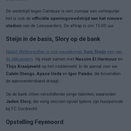
De wedstrijd tegen Cambuur is niet zomaar een oefenpotje:
het is ook de
officiële openingswedstrijd van het nieuwe
stadion
van de Leeuwarders. De aftrap is om 15.00 uur.
Steijn in de basis, Slory op de bank
Naast Wellenreuther is ook nieuwkomer
Sem Steijn
een van
de blikvangers
. Hij staat samen met
Nassim El Harmouz
en
Thijs Kraaijeveld
op het middenveld. In de aanval zien we
Calvin Stengs
,
Ayase Ueda
en
Igor Paixão
, die bovendien
de aanvoerdersband draagt.
Op de bank zitten verschillende jonge talenten, waaronder
Jaden Slory
, die vorig seizoen opviel tijdens zijn huurperiode
bij FC Dordrecht.
Opstelling Feyenoord