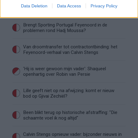
Shaqueel van Persie ontkracht geruchten over
Data Deletion
Data Access
Privacy Policy
keuze voor Marokko
Brengt Sporting Portugal Feyenoord in de
problemen rond Hadj Moussa?
Van droomtransfer tot contractontbinding: het
Feyenoord-verhaal van Calvin Stengs
'Hij is weer gewoon mijn vader': Shaqueel
openhartig over Robin van Persie
Lille geeft niet op na afwijzing: komt er nieuw
bod op Gjivai Zechiël?
Been blikt terug op historische afstraffing: "Die
schaamte voel ik nog altijd"
Calvin Stengs opnieuw vader: bijzonder nieuws in