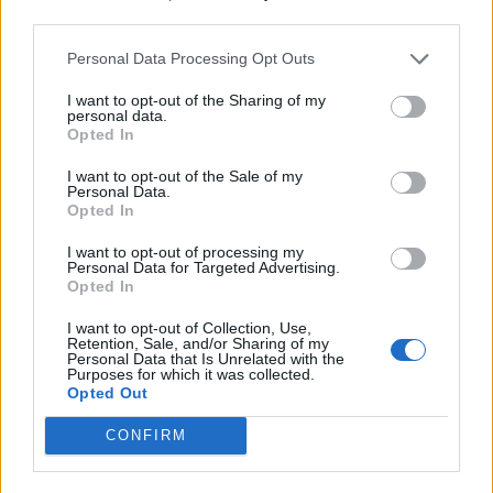
third parties.
Fraser begint aan nieuwe uitdaging: oud-
Feyenoorder tekent als bondscoach
Personal Data Processing Opt Outs
I want to opt-out of the Sharing of my
Kan Givairo Read de duurste verdediger ooit van
personal data.
Feyenoord worden? Deze records liggen binnen
Opted In
bereik
I want to opt-out of the Sale of my
Van Bronckhorst voert druk op: Feyenoord wil op
Personal Data.
Opted In
deze twee posities nog versterken
I want to opt-out of processing my
Personal Data for Targeted Advertising.
Feyenoord incasseert miljoenen: transfer Leo
Opted In
Sauer naar Stuttgart bijna rond
I want to opt-out of Collection, Use,
Retention, Sale, and/or Sharing of my
Feyenoord zet deur open voor miljoenen: Ueda
Personal Data that Is Unrelated with the
en Hadj Moussa mogen vertrekken
Purposes for which it was collected.
Opted Out
Feyenoord sluit voorbereiding bijna af: dit staat
CONFIRM
er nog op het programma