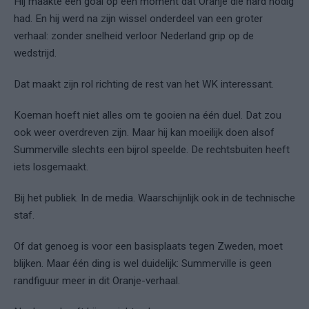
Hij maakte een goal op een moment dat Oranje die hard nodig
had. En hij werd na zijn wissel onderdeel van een groter
verhaal: zonder snelheid verloor Nederland grip op de
wedstrijd.
Dat maakt zijn rol richting de rest van het WK interessant.
Koeman hoeft niet alles om te gooien na één duel. Dat zou
ook weer overdreven zijn. Maar hij kan moeilijk doen alsof
Summerville slechts een bijrol speelde. De rechtsbuiten heeft
iets losgemaakt.
Bij het publiek. In de media. Waarschijnlijk ook in de technische
staf.
Of dat genoeg is voor een basisplaats tegen Zweden, moet
blijken. Maar één ding is wel duidelijk: Summerville is geen
randfiguur meer in dit Oranje-verhaal.