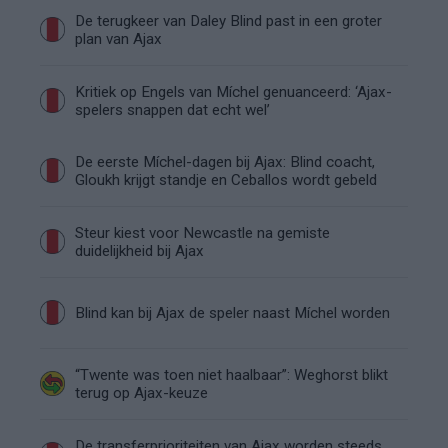
De terugkeer van Daley Blind past in een groter
plan van Ajax
Kritiek op Engels van Míchel genuanceerd: ‘Ajax-
spelers snappen dat echt wel’
De eerste Míchel-dagen bij Ajax: Blind coacht,
Gloukh krijgt standje en Ceballos wordt gebeld
Steur kiest voor Newcastle na gemiste
duidelijkheid bij Ajax
Blind kan bij Ajax de speler naast Míchel worden
“Twente was toen niet haalbaar”: Weghorst blikt
terug op Ajax-keuze
De transferprioriteiten van Ajax worden steeds