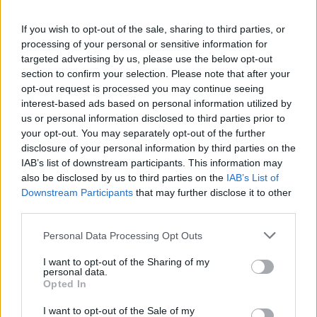
Als die dreiging verdwijnt, wordt verdedigen zwaarder.
If you wish to opt-out of the sale, sharing to third parties, or
processing of your personal or sensitive information for
Oranje merkte dat in de slotfase. Japan kon meer druk zetten,
targeted advertising by us, please use the below opt-out
omdat Nederland minder mogelijkheden had om onder die
section to confirm your selection. Please note that after your
druk uit te komen. De bal kwam sneller terug. De afstanden
opt-out request is processed you may continue seeing
werden groter. De gelijkmaker hing daardoor niet volledig uit
interest-based ads based on personal information utilized by
us or personal information disclosed to third parties prior to
de lucht.
your opt-out. You may separately opt-out of the further
disclosure of your personal information by third parties on the
Dat maakt Summerville ineens meer dan een leuke debutant
IAB’s list of downstream participants. This information may
met een mooi WK-moment. Hij wordt een tactisch argument.
also be disclosed by us to third parties on the
IAB’s List of
Downstream Participants
that may further disclose it to other
Summerville kan de pikorde bij
third parties.
Oranje veranderen
Personal Data Processing Opt Outs
Voor het WK leek de aanval van Oranje redelijk vol. Gakpo
I want to opt-out of the Sharing of my
personal data.
heeft status. Malen brengt snelheid en rendement. Memphis
Opted In
blijft voor Koeman een vertrouwd gezicht. Xavi Simons kan
op meerdere plekken spelen. Brian Brobbey geeft weer een
I want to opt-out of the Sale of my