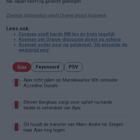
Na Japan heeft hij gewicht gekregen.
Zweeds spitsenduo geeft Oranje alvast huiswerk
Lees ook:
Curaçao voelt harde WK-les én trots tegelijk
Koeman zet Oranje-discussie direct op scherp
Koeman onder vuur na gelijkspel: ‘Hij wisselde de
wedstrijd weg’
Ajax
Feyenoord
PSV
Ajax richt pijlen op Marokkaanse WK-sensatie
Azzedine Ounahi
Steven Berghuis zorgt voor ophef na harde
tackle in oefenduel van Ajax
Dit houdt de transfer van Marc-André ter Stegen
naar Ajax nog tegen