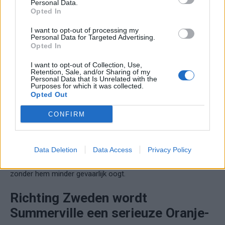
Personal Data.
ander profiel.
Opted In
Summerville moest zich daar ergens tussen vechten.
I want to opt-out of processing my
Personal Data for Targeted Advertising.
Opted In
Na Japan is zijn positie veranderd. Niet omdat hij nu
I want to opt-out of Collection, Use,
automatisch basisspeler moet zijn. Zo simpel ligt het niet.
Retention, Sale, and/or Sharing of my
Maar hij heeft wel iets laten zien wat Oranje hard nodig heeft.
Personal Data that Is Unrelated with the
Purposes for which it was collected.
En misschien nog belangrijker: zijn afwezigheid maakte
Opted Out
duidelijk wat er verdwijnt als hij niet meer op het veld staat.
CONFIRM
Dat is vaak de snelste manier waarop een speler belangrijk
wordt.
Data Deletion
Data Access
Privacy Policy
Niet door alleen goed te spelen, maar doordat de ploeg
zonder hem minder gevaarlijk oogt.
Richting Zweden wordt
Summerville een serieuze Oranje-