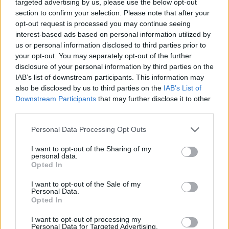
targeted advertising by us, please use the below opt-out
section to confirm your selection. Please note that after your
Resterend oefenprogramma Ajax: waar zijn de
opt-out request is processed you may continue seeing
duels te zien
interest-based ads based on personal information utilized by
us or personal information disclosed to third parties prior to
Ajax groeit onder Míchel, maar transfermarkt
your opt-out. You may separately opt-out of the further
blijft cruciaal
disclosure of your personal information by third parties on the
IAB’s list of downstream participants. This information may
also be disclosed by us to third parties on the
IAB’s List of
Ajax-talent Mohamed Abdalla schrijft Europese
geschiedenis
Downstream Participants
that may further disclose it to other
third parties.
Shane Kluivert krijgt kans van Flick en begint in
Personal Data Processing Opt Outs
de basis bij FC Barcelona
I want to opt-out of the Sharing of my
personal data.
Servische media vergelijken Ajax-talent Abdellah
Opted In
Ouazane met Lionel Messi
I want to opt-out of the Sale of my
Personal Data.
Ajax zet grote stap richting volgende ronde na
Opted In
ruime zege op Vojvodina
I want to opt-out of processing my
Personal Data for Targeted Advertising.