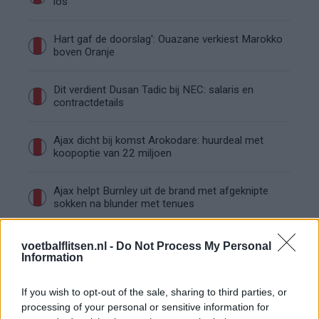
los
Hart gaf de doorslag': Ouazane verkiest Marokko
boven Oranje
Dit verdient Dusan Tadic bij NEC: salaris en
contractdetails
Ajax dicht bij komst Arokodare: huurdeal met
koopoptie van 22 miljoen
Ajax helpt Burnley uit de brand met afgeknipte
sokken na blunder met tenues
Hakim Ziyech verhuurt opnieuw luxe
voetbalflitsen.nl -
Do Not Process My Personal
appartement op Amsterdamse Zuidas
Information
Marcos Leonardo laat eerste indruk achter bij
If you wish to opt-out of the sale, sharing to third parties, or
Ajax: 'Hier gaan fans van genieten'
processing of your personal or sensitive information for