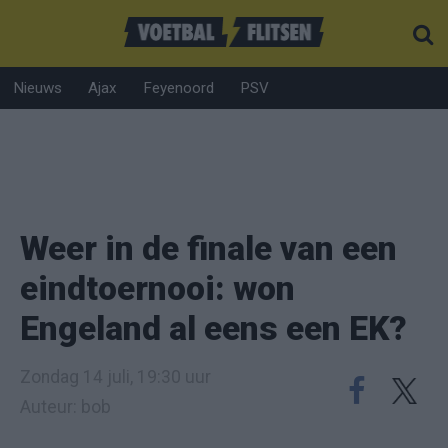
Nieuws
Ajax
Feyenoord
PSV
Weer in de finale van een
eindtoernooi: won
Engeland al eens een EK?
Zondag 14 juli, 19:30 uur
Auteur: bob