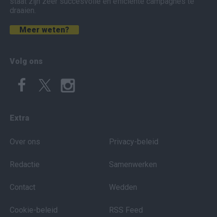
staat zijn zeer succesvolle en efficiënte campagnes te
draaien.
Meer weten?
Volg ons
Extra
Over ons
Privacy-beleid
Redactie
Samenwerken
Contact
Wedden
Cookie-beleid
RSS Feed