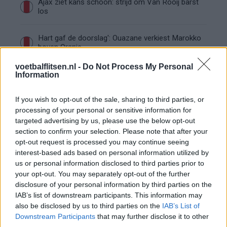
Ajax ziet kans schoon: strijd om Van Rooij barst
los
Hart gaf de doorslag': Ouazane verkiest Marokko
boven Oranje
voetbalflitsen.nl -
Do Not Process My Personal
Dit verdient Dusan Tadic bij NEC: salaris en
Information
contractdetails
If you wish to opt-out of the sale, sharing to third parties, or
Ajax dicht bij komst Arokodare: huurdeal met
processing of your personal or sensitive information for
koopoptie van 22 miljoen
targeted advertising by us, please use the below opt-out
section to confirm your selection. Please note that after your
opt-out request is processed you may continue seeing
Ajax helpt Burnley uit de brand met afgeknipte
interest-based ads based on personal information utilized by
sokken na blunder met tenues
us or personal information disclosed to third parties prior to
your opt-out. You may separately opt-out of the further
Hakim Ziyech verhuurt opnieuw luxe
disclosure of your personal information by third parties on the
appartement op Amsterdamse Zuidas
IAB’s list of downstream participants. This information may
also be disclosed by us to third parties on the
IAB’s List of
Downstream Participants
that may further disclose it to other
Marcos Leonardo laat eerste indruk achter bij
Ajax: 'Hier gaan fans van genieten'
third parties.