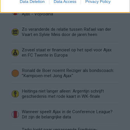
Data Deletion
Data Access
Privacy Policy
Dusan Tadic kijkt met bijzondere gevoelens naar
Ajax - Vojvodina
Zo veranderde de relatie tussen Rafael van der
Vaart en Sylvie Meis door de jaren heen
Zoveel staat er financieel op het spel voor Ajax
en FC Twente in Europa
Ronald de Boer noemt Reiziger als bondscoach:
"Kampioen met Jong Ajax"
Heitinga niet langer alleen: Argentijn schrijft
geschiedenis met rode kaart in WK-finale
Wanneer speelt Ajax in de Conference League?
Dit zijn de belangrijke data
Tadic lonkt naar verrassende Eredivisie-