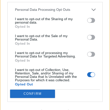
Personal Data Processing Opt Outs
Resterend oefenprogramma Ajax: waar zijn de
duels te zien
I want to opt-out of the Sharing of my
personal data.
Opted In
Ajax groeit onder Míchel, maar transfermarkt
blijft cruciaal
I want to opt-out of the Sale of my
Personal Data.
Opted In
Ajax-talent Mohamed Abdalla schrijft Europese
geschiedenis
I want to opt-out of processing my
Personal Data for Targeted Advertising.
Opted In
Shane Kluivert krijgt kans van Flick en begint in
de basis bij FC Barcelona
I want to opt-out of Collection, Use,
Retention, Sale, and/or Sharing of my
Personal Data that Is Unrelated with the
Purposes for which it was collected.
Servische media vergelijken Ajax-talent Abdellah
Opted Out
Ouazane met Lionel Messi
CONFIRM
Ajax zet grote stap richting volgende ronde na
ruime zege op Vojvodina