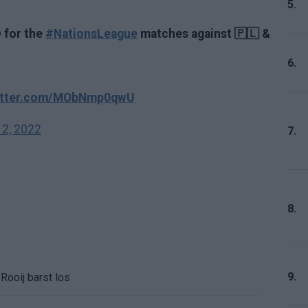
5.
𝗗 for the
#NationsLeague
matches against 🇵🇱 &
6.
witter.com/MObNmp0qwU
2, 2022
7.
8.
9.
Rooij barst los