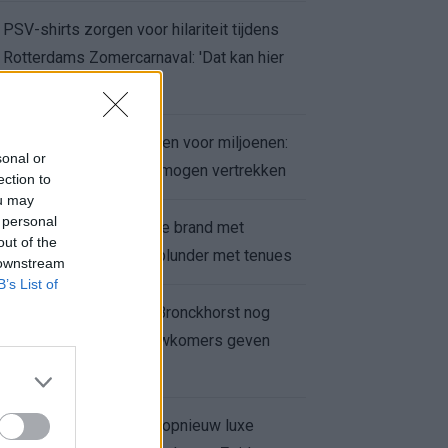
PSV-shirts zorgen voor hilariteit tijdens
Rotterdams Zomercarnaval: 'Dat kan hier
niet'
Feyenoord zet deur open voor miljoenen:
sonal or
Ueda en Hadj Moussa mogen vertrekken
ection to
ou may
 personal
Ajax helpt Burnley uit de brand met
out of the
afgeknipte sokken na blunder met tenues
 downstream
B’s List of
Feyenoord onder Van Bronckhorst nog
altijd ongeslagen: nieuwkomers geven
hoop
Hakim Ziyech verhuurt opnieuw luxe