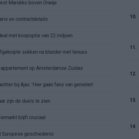
kiest Marokko boven Oranje
10.
aris en contractdetails
rdeal met koopoptie van 22 miljoen
11.
 afgeknipte sokken na blunder met tenues
e appartement op Amsterdamse Zuidas
12.
chter bij Ajax: 'Hier gaan fans van genieten'
13.
r zijn de duels te zien
ermarkt blijft cruciaal
14.
ft Europese geschiedenis