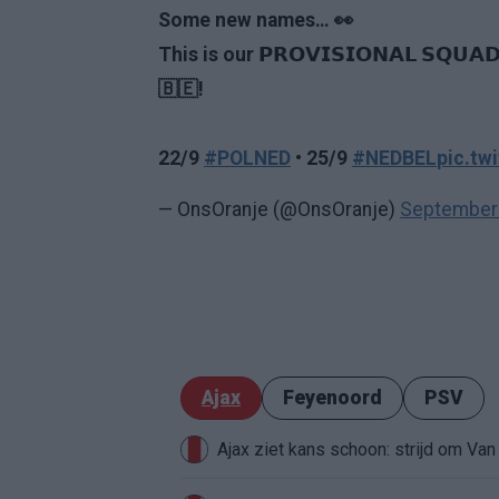
Some new names… 👀
This is our 𝗣𝗥𝗢𝗩𝗜𝗦𝗜𝗢𝗡𝗔𝗟 𝗦𝗤𝗨𝗔
🇧🇪!
22/9
#POLNED
• 25/9
#NEDBEL
pic.t
— OnsOranje (@OnsOranje)
September 
Ajax
Feyenoord
PSV
Ajax ziet kans schoon: strijd om Van 