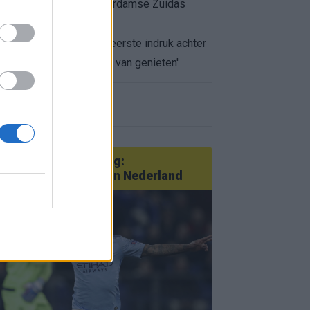
appartement op Amsterdamse Zuidas
Marcos Leonardo laat eerste indruk achter
bij Ajax: 'Hier gaan fans van genieten'
r nieuws
an Götze tot Sterling:
tatementtransfers in Nederland