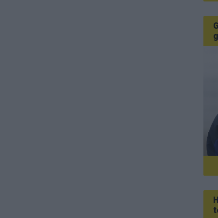
G
g
H
t