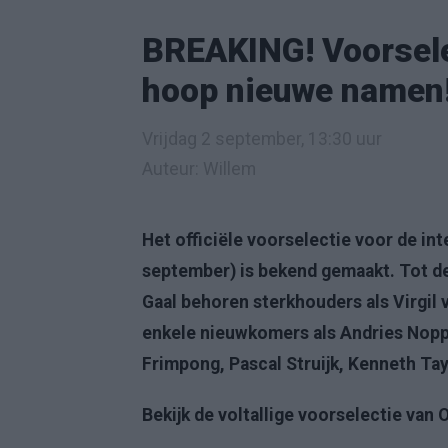
BREAKING! Voorsele
hoop nieuwe namen
Vrijdag 2 september, 13:30 uur
Auteur: Willem
Het officiële voorselectie voor de in
september) is bekend gemaakt. Tot d
Gaal behoren sterkhouders als Virgil
enkele nieuwkomers als Andries Nopp
Frimpong, Pascal Struijk, Kenneth T
Bekijk de voltallige voorselectie van O