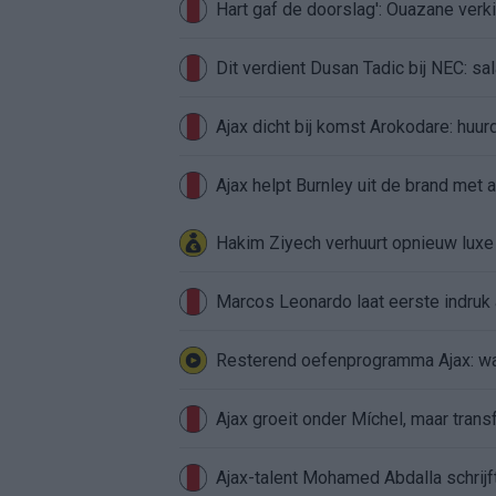
Hart gaf de doorslag': Ouazane ver
Dit verdient Dusan Tadic bij NEC: sal
Ajax dicht bij komst Arokodare: huu
Ajax helpt Burnley uit de brand met
Hakim Ziyech verhuurt opnieuw lux
Marcos Leonardo laat eerste indruk a
Resterend oefenprogramma Ajax: waa
Ajax groeit onder Míchel, maar transf
Ajax-talent Mohamed Abdalla schrij