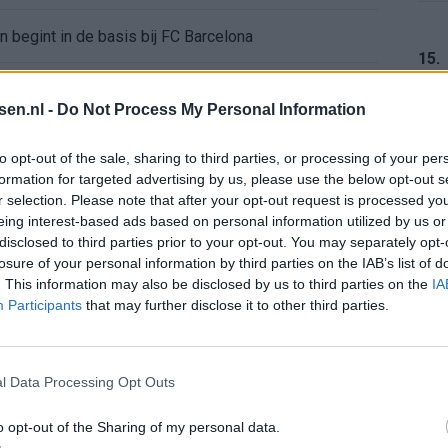
en begint in de basis bij FC Barcelona
15.
alent Abdellah Ouazane met Lionel Messi
tsen.nl -
Do Not Process My Personal Information
de ronde na ruime zege op Vojvodina
16.
to opt-out of the sale, sharing to third parties, or processing of your per
formation for targeted advertising by us, please use the below opt-out s
voelens naar Ajax - Vojvodina
r selection. Please note that after your opt-out request is processed y
eing interest-based ads based on personal information utilized by us or
17.
disclosed to third parties prior to your opt-out. You may separately opt-
ael van der Vaart en Sylvie Meis door de jaren heen
losure of your personal information by third parties on the IAB’s list of
. This information may also be disclosed by us to third parties on the
IA
el voor Ajax en FC Twente in Europa
Participants
that may further disclose it to other third parties.
18.
 bondscoach: "Kampioen met Jong Ajax"
l Data Processing Opt Outs
n schrijft geschiedenis met rode kaart in WK-finale
o opt-out of the Sharing of my personal data.
19.