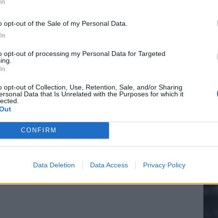
In
e League? Dit zijn de belangrijke data
o opt-out of the Sale of my Personal Data.
isie-terugkeer: NEC onderzoekt komst van Ajax-icoon
In
20.
to opt-out of processing my Personal Data for Targeted
ing.
In
Mee
o opt-out of Collection, Use, Retention, Sale, and/or Sharing
ersonal Data that Is Unrelated with the Purposes for which it
lected.
Out
V
s
CONFIRM
Data Deletion
Data Access
Privacy Policy