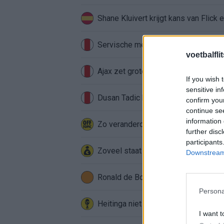
Shane Kluivert krijgt kans van Flick 
Servische media vergelijken Ajax-t
voetbalfli
Ajax zet grote stap richting volgen
If you wish 
sensitive in
Dusan Tadic kijkt met bijzondere ge
confirm you
continue se
information 
Zo veranderde de relatie tussen Raf
further disc
participants
Zoveel staat er financieel op het sp
Downstream 
Ronald de Boer noemt Reiziger als
Persona
Heitinga niet langer alleen: Argentij
I want t