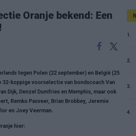
ctie Oranje bekend: Een
N
!
1.
2.
terlands tegen Polen (22 september) en België (25
e 32-koppige voorselectie van bondscoach Van
3.
 van Dijk, Denzel Dumfries en Memphis, maar ook
ert, Remko Pasveer, Brian Brobbey, Jeremie
aylor en Joey Veerman.
4.
ranje hier: