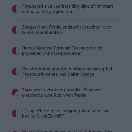
Feyenoord sluit voorbereiding bijna af: dit staat
er nog op het programma
Shaqueel van Persie ontkracht geruchten over
keuze voor Marokko
Brengt Sporting Portugal Feyenoord in de
problemen rond Hadj Moussa?
Van droomtransfer tot contractontbinding: het
Feyenoord-verhaal van Calvin Stengs
'Hij is weer gewoon mijn vader': Shaqueel
openhartig over Robin van Persie
Lille geeft niet op na afwijzing: komt er nieuw
bod op Gjivai Zechiël?
Been blikt terug op historische afstraffing: "Die