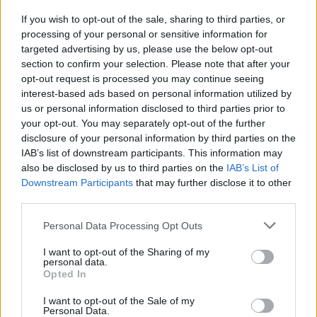
Tweede helft: Ueda en Carranza voegen toe
If you wish to opt-out of the sale, sharing to third parties, or
processing of your personal or sensitive information for
Na rust bleef Feyenoord de baas op het veld. Ayase Ueda
targeted advertising by us, please use the below opt-out
maakte het vierde doelpunt na een mooie aanval van de
section to confirm your selection. Please note that after your
Rotterdammers, waarbij Osman opnieuw een belangrijke rol
opt-out request is processed you may continue seeing
speelde. Trainer Priske besloot vervolgens enkele van zijn
interest-based ads based on personal information utilized by
us or personal information disclosed to third parties prior to
sterkhouders rust te geven met het oog op het Champions
your opt-out. You may separately opt-out of the further
League-duel tegen Benfica. Invaller Julián Carranza wist in de
disclosure of your personal information by third parties on the
slotfase ook nog zijn eerste doelpunt voor Feyenoord te
IAB’s list of downstream participants. This information may
maken, op aangeven van Hwang In-beom.
also be disclosed by us to third parties on the
IAB’s List of
Downstream Participants
that may further disclose it to other
Eretreffer voor Go Ahead
third parties.
Personal Data Processing Opt Outs
Go Ahead Eagles wist nog wel de eer te redden via invaller
Oliver Edvardsen, die in de 81e minuut een fraaie lob over
I want to opt-out of the Sharing of my
Feyenoord-doelman Timon Wellenreuther plaatste. Dit
personal data.
Opted In
doelpunt was echter slechts voor de statistieken, aangezien
Feyenoord het duel volledig onder controle had.
I want to opt-out of the Sale of my
Personal Data.