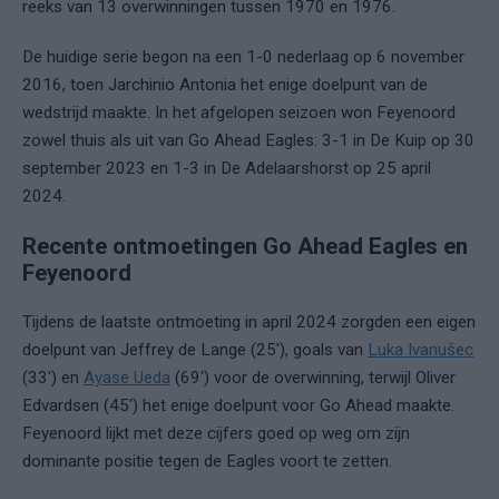
reeks van 13 overwinningen tussen 1970 en 1976.
De huidige serie begon na een 1-0 nederlaag op 6 november
2016, toen Jarchinio Antonia het enige doelpunt van de
wedstrijd maakte. In het afgelopen seizoen won Feyenoord
zowel thuis als uit van Go Ahead Eagles: 3-1 in De Kuip op 30
september 2023 en 1-3 in De Adelaarshorst op 25 april
2024.
Recente ontmoetingen Go Ahead Eagles en
Feyenoord
Tijdens de laatste ontmoeting in april 2024 zorgden een eigen
doelpunt van Jeffrey de Lange (25'), goals van
Luka Ivanušec
(33') en
Ayase Ueda
(69') voor de overwinning, terwijl Oliver
Edvardsen (45') het enige doelpunt voor Go Ahead maakte.
Feyenoord lijkt met deze cijfers goed op weg om zijn
dominante positie tegen de Eagles voort te zetten.