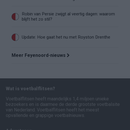
Robin van Persie zwijgt al veertig dagen: waarom
blijft het zo stil?
Update: Hoe gaat het nu met Royston Drenthe
Meer Feyenoord-nieuws
Wat is voetbalflitsen?
Voetbalflitsen heeft maandelijks 1,4 miljoen unieke
bezoekers en is daarmee de derde grootste voetbalsite
van Nederland. Voetbalflitsen heeft het meest
opvallende en grappige voetbalnieuws.