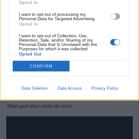
Opted In
Met deze dominante overwinning tankt Feyenoord vertrouwen
voor de komende uitdaging: een zware uitwedstrijd tegen
I want to opt-out of processing my
Personal Data for Targeted Advertising.
Benfica in de Champions League, waar ze oud-aanvoerder
Opted In
Orkun Kökcü zullen treffen.
I want to opt-out of Collection, Use,
Retention, Sale, and/or Sharing of my
Samenvatting Go Ahead Eagles-
Personal Data that Is Unrelated with the
Purposes for which it was collected.
Feyenoord 1-5, alle goals,
Opted Out
doelpunten
CONFIRM
Osman, Milambo, Timber, Ueda en Carranza maakten de
doelpunten voor Feyenoord. Zo scoorden de Rotterdammers
Data Deletion
Data Access
Privacy Policy
via spelers van 4 verschillende continenten.
Tekst gaat door onder de video