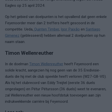
Eagles op 25 april 2024.
Op het gebied van doelpunten is het opvallend dat geen enkele
Feyenoorder meer dan 2 treffers heeft gescoord in de
competitie. Ueda,
Quinten Timber
,
Igor Paixão
en
Santiago
Gimenez
(geblesseerd) hebben allemaal 2 doelpunten op hun
naam staan.
Timon Wellenreuther
In de doelman
Timon Wellenreuther
heeft Feyenoord een
solide kracht, aangezien hij nog geen van de 35 Eredivisie-
duels die hij met de club speelde heeft verloren (W27-G8-V0).
Als hij het clubrecord van Eddy Treijtel (eerste 36 duels
ongeslagen) en Pétur Pétursson (36 duels) weet te evenaren,
zal Wellenreuther een nieuw hoofdstuk toevoegen aan zijn
indrukwekkende carrière bij Feyenoord.