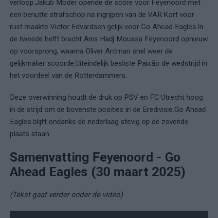
verloop.
Jakub Moder opende de score voor Feyenoord met
een benutte strafschop na ingrijpen van de VAR.
Kort voor
rust maakte Victor Edvardsen gelijk voor Go Ahead Eagles.
In
de tweede helft bracht Anis Hadj Moussa Feyenoord opnieuw
op voorsprong, waarna Oliver Antman snel weer de
gelijkmaker scoorde.
Uiteindelijk besliste Paixão de wedstrijd in
het voordeel van de Rotterdammers.
Deze overwinning houdt de druk op PSV en FC Utrecht hoog
in de strijd om de bovenste posities in de Eredivisie.
Go Ahead
Eagles blijft ondanks de nederlaag stevig op de zevende
plaats staan.
Samenvatting Feyenoord - Go
Ahead Eagles (30 maart 2025)
(Tekst gaat verder onder de video)