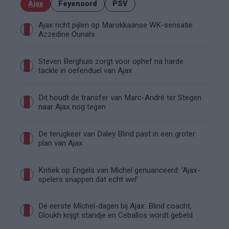
Ajax
Feyenoord
PSV
Ajax richt pijlen op Marokkaanse WK-sensatie
Azzedine Ounahi
Steven Berghuis zorgt voor ophef na harde
tackle in oefenduel van Ajax
Dit houdt de transfer van Marc-André ter Stegen
naar Ajax nog tegen
De terugkeer van Daley Blind past in een groter
plan van Ajax
Kritiek op Engels van Míchel genuanceerd: ‘Ajax-
spelers snappen dat echt wel’
De eerste Míchel-dagen bij Ajax: Blind coacht,
Gloukh krijgt standje en Ceballos wordt gebeld