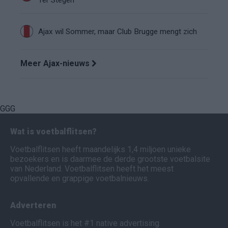
Ajax wil Sommer, maar Club Brugge mengt zich
Meer Ajax-nieuws
GGG
Wat is voetbalflitsen?
Voetbalflitsen heeft maandelijks 1,4 miljoen unieke
bezoekers en is daarmee de derde grootste voetbalsite
van Nederland. Voetbalflitsen heeft het meest
opvallende en grappige voetbalnieuws.
Adverteren
Voetbalflitsen is het #1 native advertising