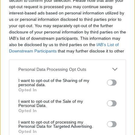
section to confirm your selection. Please note that after your
opt-out request is processed you may continue seeing
Wat dit zegt over de positie van
interest-based ads based on personal information utilized by
Ajax
us or personal information disclosed to third parties prior to
your opt-out. You may separately opt-out of the further
disclosure of your personal information by third parties on the
Deze situatie legt ook iets bloot over de huidige positie van
IAB’s list of downstream participants. This information may
Ajax op de transfermarkt. Waar de club jarenlang zelf de
also be disclosed by us to third parties on the
IAB’s List of
voorwaarden dicteerde, bevindt het zich nu vaker in een
Downstream Participants
that may further disclose it to other
reactieve rol. Niet machteloos, maar ook niet dominant.
third parties.
Personal Data Processing Opt Outs
Dat heeft deels te maken met financiële realiteit, deels met
sportieve urgentie. Ajax zoekt versterking, maar kan niet
I want to opt-out of the Sharing of my
personal data.
onbeperkt investeren en wil geen structurele risico’s nemen
Opted In
voor een speler van 32. Een huurconstructie is logisch, maar
geeft de verkopende club minder zekerheid.
I want to opt-out of the Sale of my
Personal Data.
Opted In
Fenerbahçe daarentegen heeft die luxe wel. Het kan wachten,
onderhandelen en prioriteiten stellen. Ajax moet zich schikken
I want to opt-out of processing my
Personal Data for Targeted Advertising.
en zich neerleggen bij het feit dat
niet elke competitie
Opted In