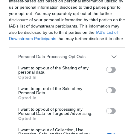
interest-based ads based on personal information utilized by
contractdetails
us or personal information disclosed to third parties prior to
your opt-out. You may separately opt-out of the further
disclosure of your personal information by third parties on the
Ajax dicht bij komst Arokodare: huurdeal met
koopoptie van 22 miljoen
IAB’s list of downstream participants. This information may
also be disclosed by us to third parties on the
IAB’s List of
Downstream Participants
that may further disclose it to other
Ajax helpt Burnley uit de brand met afgeknipte
third parties.
sokken na blunder met tenues
Personal Data Processing Opt Outs
Hakim Ziyech verhuurt opnieuw luxe
I want to opt-out of the Sharing of my
appartement op Amsterdamse Zuidas
personal data.
Opted In
Marcos Leonardo laat eerste indruk achter bij
I want to opt-out of the Sale of my
Ajax: 'Hier gaan fans van genieten'
Personal Data.
Opted In
Resterend oefenprogramma Ajax: waar zijn de
I want to opt-out of processing my
duels te zien
Personal Data for Targeted Advertising.
Opted In
Ajax groeit onder Míchel, maar transfermarkt
I want to opt-out of Collection, Use,
blijft cruciaal
Retention, Sale, and/or Sharing of my