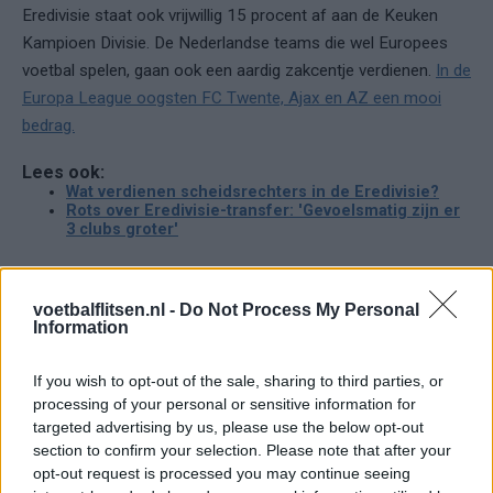
Eredivisie staat ook vrijwillig 15 procent af aan de Keuken
Kampioen Divisie. De Nederlandse teams die wel Europees
voetbal spelen, gaan ook een aardig zakcentje verdienen.
In de
Europa League oogsten FC Twente, Ajax en AZ een mooi
bedrag.
Lees ook:
Wat verdienen scheidsrechters in de Eredivisie?
Rots over Eredivisie-transfer: 'Gevoelsmatig zijn er
3 clubs groter'
Ajax
Feyenoord
PSV
voetbalflitsen.nl -
Do Not Process My Personal
Information
Ajax ziet kans schoon: strijd om Van Rooij barst
los
If you wish to opt-out of the sale, sharing to third parties, or
processing of your personal or sensitive information for
Hart gaf de doorslag': Ouazane verkiest Marokko
targeted advertising by us, please use the below opt-out
boven Oranje
section to confirm your selection. Please note that after your
opt-out request is processed you may continue seeing
Dit verdient Dusan Tadic bij NEC: salaris en