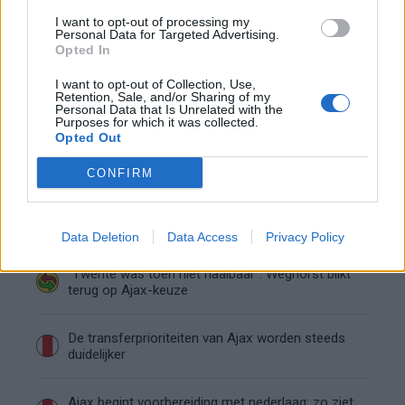
Kritiek op Engels van Míchel genuanceerd: ‘Ajax-
I want to opt-out of processing my
spelers snappen dat echt wel’
Personal Data for Targeted Advertising.
Opted In
De eerste Míchel-dagen bij Ajax: Blind coacht,
I want to opt-out of Collection, Use,
Gloukh krijgt standje en Ceballos wordt gebeld
Retention, Sale, and/or Sharing of my
Personal Data that Is Unrelated with the
Purposes for which it was collected.
Opted Out
Steur kiest voor Newcastle na gemiste
duidelijkheid bij Ajax
CONFIRM
Blind kan bij Ajax de speler naast Míchel worden
Data Deletion
Data Access
Privacy Policy
“Twente was toen niet haalbaar”: Weghorst blikt
terug op Ajax-keuze
De transferprioriteiten van Ajax worden steeds
duidelijker
Ajax begint voorbereiding met nederlaag: zo ziet