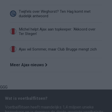
Twijfels over Weghorst? Ten Hag komt met
duidelijk antwoord
Míchel helpt Ajax aan topkeeper: ‘Akkoord over
Ter Stegen’
Ajax wil Sommer, maar Club Brugge mengt zich
Meer Ajax-nieuws
GGG
Wat is voetbalflitsen?
Voetbalflitsen heeft maandelijks 1,4 miljoen unieke
bezoekers en is daarmee de derde grootste voetbalsite