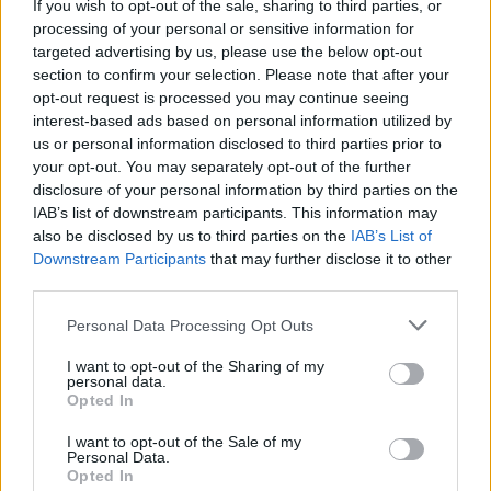
Hoe Jong Ajax opnieuw het hart van de Ajax-
If you wish to opt-out of the sale, sharing to third parties, or
opleiding moet worden
processing of your personal or sensitive information for
Een rode kaart die Portugal richting WK flink kan
targeted advertising by us, please use the below opt-out
ontregelen
section to confirm your selection. Please note that after your
Niet de sterren, maar de structuur voedt het
vertrouwen rond Nederland
opt-out request is processed you may continue seeing
interest-based ads based on personal information utilized by
us or personal information disclosed to third parties prior to
Ajax
Feyenoord
PSV
your opt-out. You may separately opt-out of the further
disclosure of your personal information by third parties on the
Ajax richt pijlen op Marokkaanse WK-sensatie
IAB’s list of downstream participants. This information may
Azzedine Ounahi
also be disclosed by us to third parties on the
IAB’s List of
Downstream Participants
that may further disclose it to other
Steven Berghuis zorgt voor ophef na harde
third parties.
tackle in oefenduel van Ajax
Personal Data Processing Opt Outs
Dit houdt de transfer van Marc-André ter Stegen
I want to opt-out of the Sharing of my
naar Ajax nog tegen
personal data.
Opted In
De terugkeer van Daley Blind past in een groter
I want to opt-out of the Sale of my
plan van Ajax
Personal Data.
Opted In