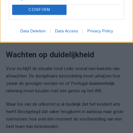
combinatie van individuele kwaliteit en ingeslepen patronen.
CONFIRM
Wanneer één van die vaste schakels wegvalt, verschuift de
balans. Niet noodzakelijk in kwaliteit, maar wel in automatisme
en samenhang. Het verschil tussen een ingespeeld elftal en
Data Deletion
Data Access
Privacy Policy
een elftal dat moet schuiven in de laatste fase van
voorbereiding is op een WK vaak groter dan op papier lijkt.
Wachten op duidelijkheid
Voor nu blijft de situatie rond Leão vooral een kwestie van
afwachten. De disciplinaire beoordeling moet uitwijzen hoe
zwaar de gevolgen worden en of Portugal daadwerkelijk
rekening moet houden met een gemis op het WK.
Maar los van de uitkomst is al duidelijk dat het incident iets
heeft blootgelegd dat vaker terugkomt in aanloop naar grote
toernooien: hoe snel één moment de voorbereiding van een
heel team kan beïnvloeden.