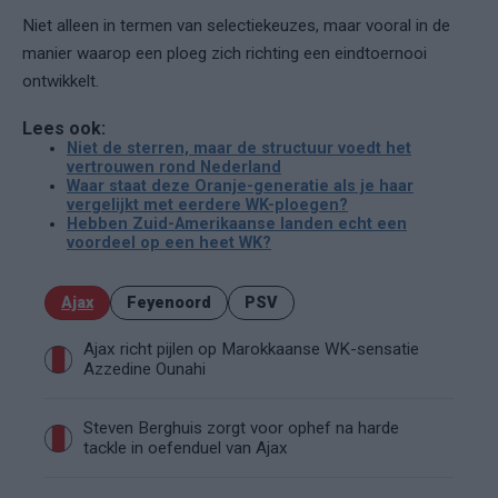
Niet alleen in termen van selectiekeuzes, maar vooral in de
manier waarop een ploeg zich richting een eindtoernooi
ontwikkelt.
Lees ook:
Niet de sterren, maar de structuur voedt het
vertrouwen rond Nederland
Waar staat deze Oranje-generatie als je haar
vergelijkt met eerdere WK-ploegen?
Hebben Zuid-Amerikaanse landen echt een
voordeel op een heet WK?
Ajax
Feyenoord
PSV
Ajax richt pijlen op Marokkaanse WK-sensatie
Azzedine Ounahi
Steven Berghuis zorgt voor ophef na harde
tackle in oefenduel van Ajax