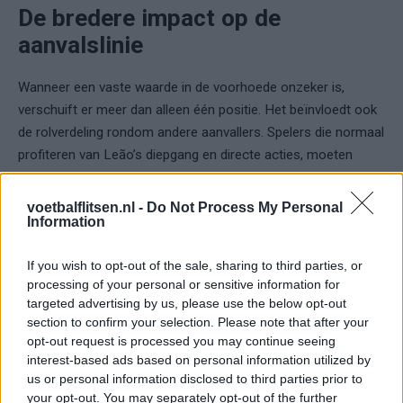
De bredere impact op de
aanvalslinie
Wanneer een vaste waarde in de voorhoede onzeker is,
verschuift er meer dan alleen één positie. Het beïnvloedt ook
de rolverdeling rondom andere aanvallers. Spelers die normaal
profiteren van Leão’s diepgang en directe acties, moeten
mogelijk andere patronen ontwikkelen. Dat vraagt tijd, zeker in
een internationale selectie waar beperkte trainingsdagen
voetbalflitsen.nl -
Do Not Process My Personal
Information
beschikbaar zijn.
Voor een ploeg als Portugal, met hoge verwachtingen richting
If you wish to opt-out of the sale, sharing to third parties, or
processing of your personal or sensitive information for
het WK, is dat een gevoelig punt. De voorbereiding is
targeted advertising by us, please use the below opt-out
doorgaans strak gepland. Kleine verstoringen kunnen grote
section to confirm your selection. Please note that after your
gevolgen hebben voor hoe automatismen zich ontwikkelen.
opt-out request is processed you may continue seeing
interest-based ads based on personal information utilized by
Discipline en timing in aanloop
us or personal information disclosed to third parties prior to
naar een WK
your opt-out. You may separately opt-out of the further