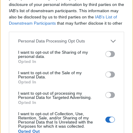
disclosure of your personal information by third parties on the
IAB’s list of downstream participants. This information may
Incidenten in de voorbereiding op grote toernooien krijgen
also be disclosed by us to third parties on the
IAB’s List of
vaak extra gewicht door timing. Een rode kaart in een reguliere
Downstream Participants
that may further disclose it to other
competitiewedstrijd is iets anders dan een rode kaart in de
third parties.
directe aanloop naar een WK. Niet alleen vanwege de
Personal Data Processing Opt Outs
mogelijke sanctie, maar ook vanwege het moment waarop
het gebeurt.
I want to opt-out of the Sharing of my
personal data.
Opted In
Selecties bevinden zich in een fase waarin coaches juist
proberen stabiliteit te creëren. Elke onzekerheid over
I want to opt-out of the Sale of my
Personal Data.
basiskrachten werkt door in de opbouw van het team.
Opted In
Daarom worden dit soort situaties vaak niet alleen sportief,
maar ook strategisch beoordeeld.
I want to opt-out of processing my
Personal Data for Targeted Advertising.
Opted In
Portugal in een kwetsbare balans
I want to opt-out of Collection, Use,
Retention, Sale, and/or Sharing of my
Portugal beschikt over een brede selectie met meerdere
Personal Data that Is Unrelated with the
Purposes for which it was collected.
aanvallende opties, maar de kracht van het team zit vaak in de
Opted Out