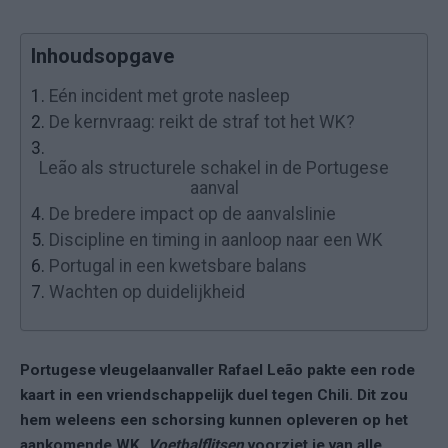
Inhoudsopgave
1.
Eén incident met grote nasleep
2.
De kernvraag: reikt de straf tot het WK?
3.
Leão als structurele schakel in de Portugese
aanval
4.
De bredere impact op de aanvalslinie
5.
Discipline en timing in aanloop naar een WK
6.
Portugal in een kwetsbare balans
7.
Wachten op duidelijkheid
Portugese vleugelaanvaller Rafael Leão pakte een rode
kaart in een vriendschappelijk duel tegen Chili. Dit zou
hem weleens een schorsing kunnen opleveren op het
aankomende WK.
Voetbalflitsen
voorziet je van alle