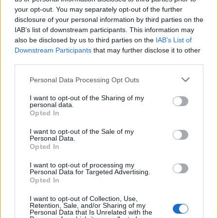
huidige elftal. Dat maakt directe vergelijkingen lastig.
your opt-out. You may separately opt-out of the further
disclosure of your personal information by third parties on the
Misschien is dit juist een
IAB’s list of downstream participants. This information may
toernooiploeg
also be disclosed by us to third parties on the
IAB’s List of
Downstream Participants
that may further disclose it to other
third parties.
Interessant genoeg lijkt de huidige generatie eigenschappen te
bezitten die goed kunnen passen bij eindtoernooivoetbal.
Personal Data Processing Opt Outs
Succes op een WK draait niet uitsluitend om individuele
I want to opt-out of the Sharing of my
klasse. Organisatie, verdedigende stabiliteit en het vermogen
personal data.
om wedstrijden over de streep te trekken zijn minstens zo
Opted In
belangrijk.
I want to opt-out of the Sale of my
Personal Data.
Juist op die onderdelen oogt Oranje relatief sterk. Dat
Opted In
betekent niet automatisch dat Nederland tot de favorieten
I want to opt-out of processing my
behoort. Wel verklaart het waarom steeds meer analisten en
Personal Data for Targeted Advertising.
Opted In
oud-internationals denken dat deze ploeg ver kan komen. De
selectie heeft misschien minder iconische namen dan
I want to opt-out of Collection, Use,
sommige voorgangers, maar beschikt wel over een structuur
Retention, Sale, and/or Sharing of my
Personal Data that Is Unrelated with the
die op een toernooi waardevol kan blijken.