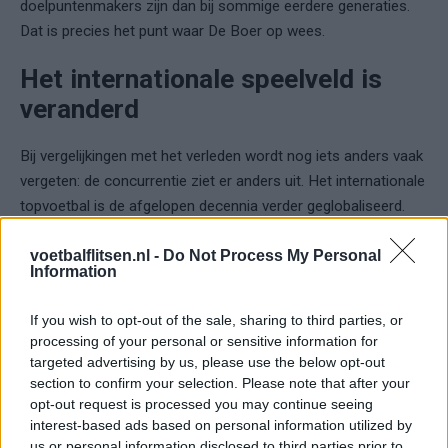
doelpuntenmakers zijn dan bij sommige eerdere generaties.
Dat is precies het punt waar De Boer op wees.
Het internationale speelveld is
veranderd
Bij vergelijkingen met het verleden wordt nog iets anders vaak
vergeten: de concurrentie ziet er anders uit. Het internationale
topvoetbal is de afgelopen decennia verder geglobaliseerd.
Meer landen beschikken over spelers op topniveau en het
verschil tussen traditionele toplanden en uitdagers lijkt kleiner
voetbalflitsen.nl -
Do Not Process My Personal
Information
geworden.
If you wish to opt-out of the sale, sharing to third parties, or
Daardoor zegt een vergelijking tussen generaties niet alleen
processing of your personal or sensitive information for
iets over Oranje zelf, maar ook over de omgeving waarin die
targeted advertising by us, please use the below opt-out
ploegen opereren. De selectie van 1998 wordt vaak gezien als
section to confirm your selection. Please note that after your
een van de sterkste uit de Nederlandse geschiedenis. Toch
opt-out request is processed you may continue seeing
speelde die ploeg in een andere internationale context dan het
interest-based ads based on personal information utilized by
us or personal information disclosed to third parties prior to