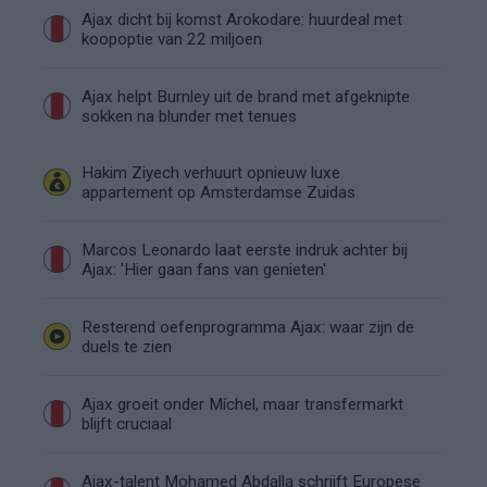
Ajax dicht bij komst Arokodare: huurdeal met
koopoptie van 22 miljoen
Ajax helpt Burnley uit de brand met afgeknipte
sokken na blunder met tenues
Hakim Ziyech verhuurt opnieuw luxe
appartement op Amsterdamse Zuidas
Marcos Leonardo laat eerste indruk achter bij
Ajax: 'Hier gaan fans van genieten'
Resterend oefenprogramma Ajax: waar zijn de
duels te zien
Ajax groeit onder Míchel, maar transfermarkt
blijft cruciaal
Ajax-talent Mohamed Abdalla schrijft Europese