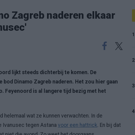
mo Zagreb naderen elkaar
nusec'
1
2
ord lijkt steeds dichterbij te komen. De
 bod Dinamo Zagreb naderen. Het zou hier gaan
3
. Feyenoord is al langere tijd bezig met het
4
d helemaal wat ze kunnen verwachten. In de
e Ivanusec tegen Astana
voor een hattrick
. En bij dat
et niet die avond. Zo weet het doorgaans