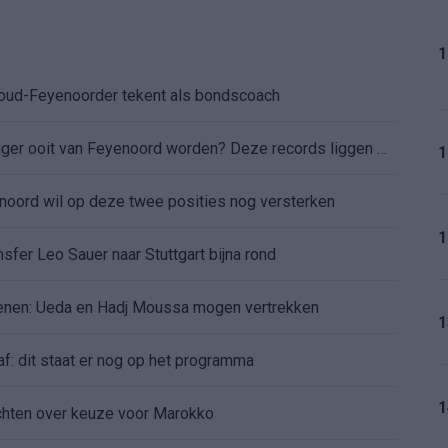
1
: oud-Feyenoorder tekent als bondscoach
Kan Givairo Read de duurste verdediger ooit van Feyenoord worden? Deze records liggen binnen bereik
1
enoord wil op deze twee posities nog versterken
1
sfer Leo Sauer naar Stuttgart bijna rond
oenen: Ueda en Hadj Moussa mogen vertrekken
1
af: dit staat er nog op het programma
1
chten over keuze voor Marokko