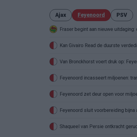
Ajax
Feyenoord
PSV
Fraser begint aan nieuwe uitdaging
Van Bronckhorst voert druk op: Fey
Feyenoord incasseert miljoenen: tran
Feyenoord zet deur open voor milj
Feyenoord sluit voorbereiding bijna 
Shaqueel van Persie ontkracht geru