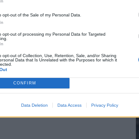
In
wereldkampioen worden
o opt-out of the Sale of my Personal Data.
In
2
sch Ajax-moment weer in herinnering
to opt-out of processing my Personal Data for Targeted
ing.
In
M
gen: waarom blijft het zo stil?
o opt-out of Collection, Use, Retention, Sale, and/or Sharing
ersonal Data that Is Unrelated with the Purposes for which it
n Drenthe
lected.
Out
CONFIRM
Data Deletion
Data Access
Privacy Policy