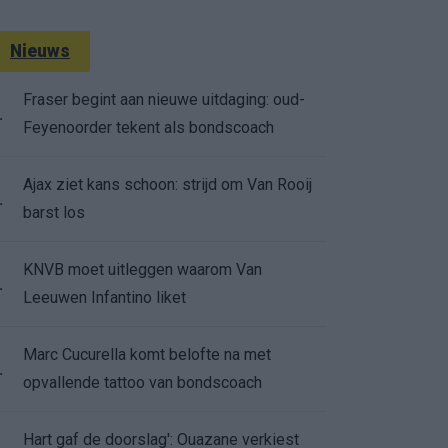
Nieuws
Fraser begint aan nieuwe uitdaging: oud-
.
Feyenoorder tekent als bondscoach
Ajax ziet kans schoon: strijd om Van Rooij
.
barst los
KNVB moet uitleggen waarom Van
.
Leeuwen Infantino liket
Marc Cucurella komt belofte na met
.
opvallende tattoo van bondscoach
Hart gaf de doorslag': Ouazane verkiest