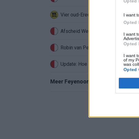
Opted 
Vier oud-Eredivisionisten kunnen 
I want t
Opted 
Afscheid Wellenreuther roept iconi
I want 
Advertis
Opted 
Robin van Persie zwijgt al veertig da
I want t
of my P
Update: Hoe gaat het nu met Roysto
was col
Opted 
Meer Feyenoord-nieuws