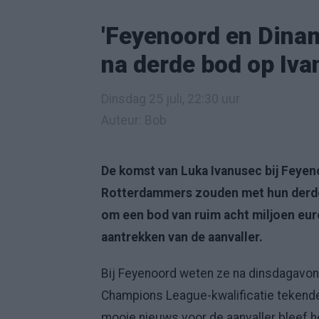
'Feyenoord en Dina
na derde bod op Iva
Dinsdag 25 juli, 22:30 uur
Auteur: Bob
De komst van Luka Ivanusec bij Feyeno
Rotterdammers zouden met hun derde
om een bod van ruim acht miljoen euro
aantrekken van de aanvaller.
Bij Feyenoord weten ze na dinsdagavon
Champions League-kwalificatie tekend
mooie nieuws voor de aanvaller bleef h