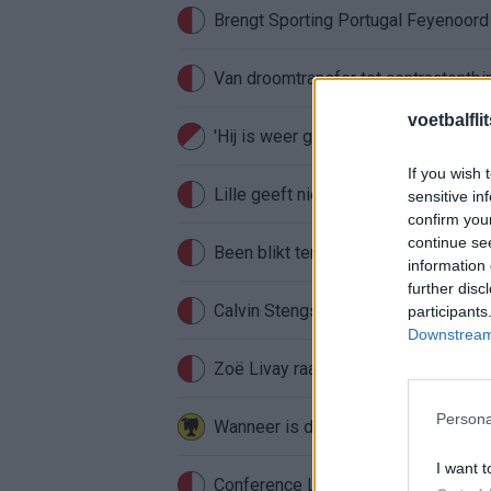
Brengt Sporting Portugal Feyenoor
Van droomtransfer tot contractontbi
voetbalfli
'Hij is weer gewoon mijn vader': Sh
If you wish 
Lille geeft niet op na afwijzing: kom
sensitive in
confirm you
continue se
Been blikt terug op historische afstra
information 
further disc
Calvin Stengs opnieuw vader: bijzo
participants
Downstream 
Zoë Livay raakt draad kwijt tijdens
Persona
I want t
Conference League-ophef: Hamrun u