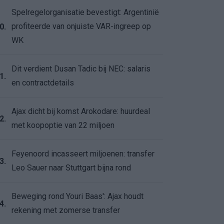
Spelregelorganisatie bevestigt: Argentinië
profiteerde van onjuiste VAR-ingreep op
0.
WK
Dit verdient Dusan Tadic bij NEC: salaris
1.
en contractdetails
Ajax dicht bij komst Arokodare: huurdeal
2.
met koopoptie van 22 miljoen
Feyenoord incasseert miljoenen: transfer
3.
Leo Sauer naar Stuttgart bijna rond
Beweging rond Youri Baas': Ajax houdt
4.
rekening met zomerse transfer