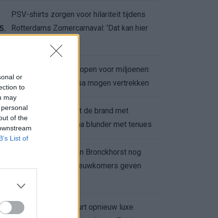
PSV-shirts zorgen voor hilariteit tijdens
Rotterdams Zomercarnaval: 'Dat kan hier
5.
niet'
Feyenoord zet deur open voor miljoenen:
6.
sonal or
Ueda en Hadj Moussa mogen vertrekken
ection to
ou may
 personal
Ajax helpt Burnley uit de brand met
7.
out of the
afgeknipte sokken na blunder met tenues
 downstream
B’s List of
Feyenoord onder Van Bronckhorst nog
altijd ongeslagen: nieuwkomers geven
8.
hoop
Hakim Ziyech verhuurt opnieuw luxe
9.