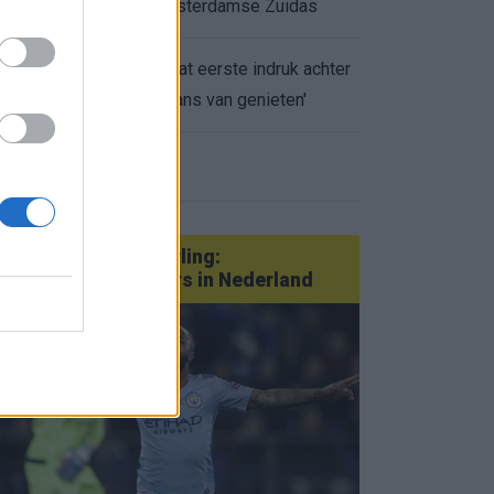
appartement op Amsterdamse Zuidas
Marcos Leonardo laat eerste indruk achter
0.
bij Ajax: 'Hier gaan fans van genieten'
eer nieuws
Van Götze tot Sterling:
statementtransfers in Nederland