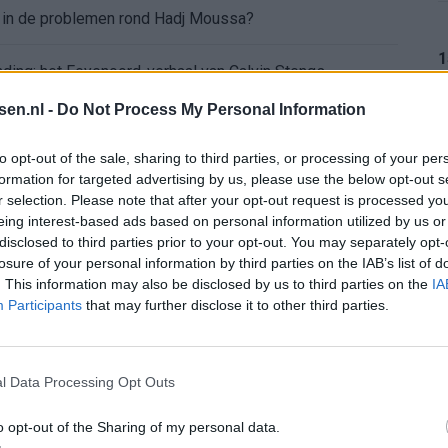
d in de problemen rond Hadj Moussa?
1
nding: het Feyenoord-verhaal van Calvin Stengs
tsen.nl -
Do Not Process My Personal Information
aqueel openhartig over Robin van Persie
1
to opt-out of the sale, sharing to third parties, or processing of your per
t er nieuw bod op Gjivai Zechiël?
formation for targeted advertising by us, please use the below opt-out s
r selection. Please note that after your opt-out request is processed y
eing interest-based ads based on personal information utilized by us or
ffing: "Die schaamte voel ik nog altijd"
1
disclosed to third parties prior to your opt-out. You may separately opt-
losure of your personal information by third parties on the IAB’s list of
nder nieuws in onzekere transferzomer
. This information may also be disclosed by us to third parties on the
IA
Participants
that may further disclose it to other third parties.
 open dag Feyenoord na storing met autocue
1
l Data Processing Opt Outs
Wanneer is de loting voor de Champions League? PSV en Feyenoord weten dan hun tegenstanders
o opt-out of the Sharing of my personal data.
1
itgeschakeld na omstreden strafschop zonder VAR