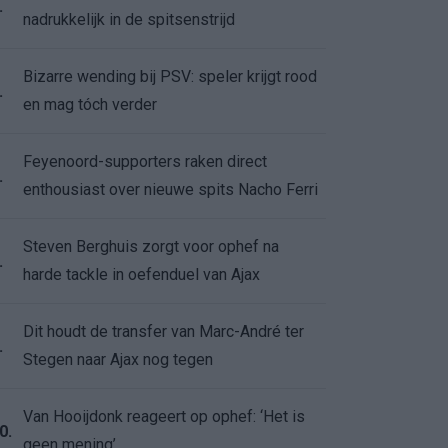
.
nadrukkelijk in de spitsenstrijd
Bizarre wending bij PSV: speler krijgt rood
.
en mag tóch verder
Feyenoord-supporters raken direct
.
enthousiast over nieuwe spits Nacho Ferri
Steven Berghuis zorgt voor ophef na
.
harde tackle in oefenduel van Ajax
Dit houdt de transfer van Marc-André ter
.
Stegen naar Ajax nog tegen
Van Hooijdonk reageert op ophef: ‘Het is
0.
geen mening’