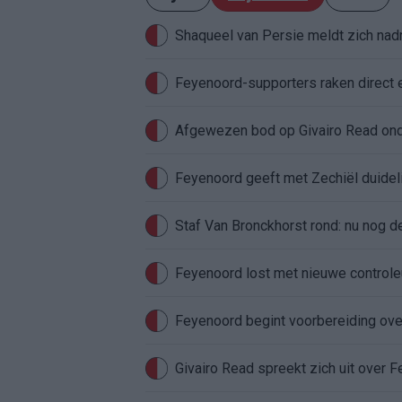
Shaqueel van Persie meldt zich nadru
Feyenoord-supporters raken direct 
Feyenoord geeft met Zechiël duideli
Staf Van Bronckhorst rond: nu nog d
Feyenoord lost met nieuwe controleu
Feyenoord begint voorbereiding over
Givairo Read spreekt zich uit over 