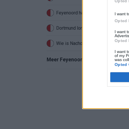
Opted 
Feyenoord haakte al snel af: WK-sens
I want t
Opted 
I want 
Advertis
Opted 
Wie is Nacho Ferri? Profiel van Fey
I want t
of my P
Meer Feyenoord-nieuws
was col
Opted 