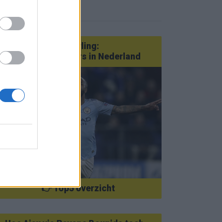
eer nieuws
Van Götze tot Sterling:
statementtransfers in Nederland
👉 Top5 overzicht