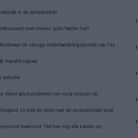
kkelijk in de spitsenstrijd
1
enthousiast over nieuwe spits Nacho Ferri
Afgewezen bod op Givairo Read onderstreept de stevige onderhandelingspositie van Feyenoord
1
jk transfersignaal
1
e selectie
r direct groot probleem van vorig seizoen op
1
tuigend: zo ziet de route naar de seizoensstart eruit
1
Feyenoord-toekomst: 'Het kan nog alle kanten op'