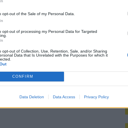
In
M
atie Gil Mora blijkt onhaalbaar voor Eredivisie-top
o opt-out of the Sale of my Personal Data.
In
Dortmund lonkt naar Hadj Moussa, terwijl Read deur op een kier laat: wacht Feyenoord een drukke zomer?
to opt-out of processing my Personal Data for Targeted
ing.
In
enoords doelwit
o opt-out of Collection, Use, Retention, Sale, and/or Sharing
ersonal Data that Is Unrelated with the Purposes for which it
lected.
Out
CONFIRM
Data Deletion
Data Access
Privacy Policy