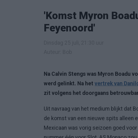
'Komst Myron Boadu 
Feyenoord'
Dinsdag 25 juli, 21:30 uur
Auteur: Bob
Na Calvin Stengs was Myron Boadu vo
werd gelinkt. Na het
vertrek van Danil
zit volgens het doorgaans betrouwba
Uit navraag van het medium blijkt dat 
de komst van een nieuwe spits alleen e
Mexicaan was vorig seizoen goed voor 
nummer één voor Slot. AS Monaco zou Bo