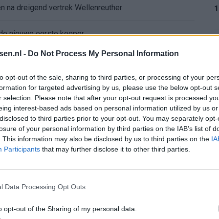
 na dreigend vertrek Wellenreuther
1
de nieuwe eerste keeper
1
tsen.nl -
Do Not Process My Personal Information
 Hadj Moussa: Feyenoord wacht op bod
to opt-out of the sale, sharing to third parties, or processing of your per
d van Deventer: Feyenoorder zet woning te koop
formation for targeted advertising by us, please use the below opt-out s
r selection. Please note that after your opt-out request is processed y
1
eing interest-based ads based on personal information utilized by us or
erkingen over zijn gewicht
disclosed to third parties prior to your opt-out. You may separately opt-
losure of your personal information by third parties on the IAB’s list of
ord-spelers op het WK 2026
. This information may also be disclosed by us to third parties on the
IA
1
Participants
that may further disclose it to other third parties.
: programma richting seizoenstart
l Data Processing Opt Outs
2
yenoord: lef of overmoed?
o opt-out of the Sharing of my personal data.
or nieuwe route