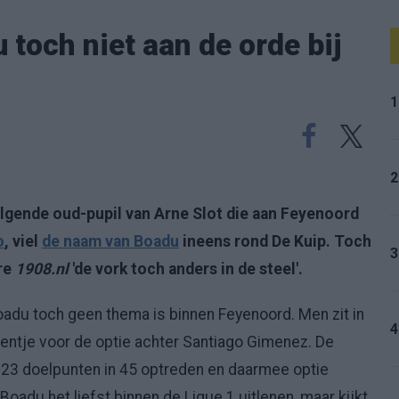
toch niet aan de orde bij
1
2
lgende oud-pupil van Arne Slot die aan Feyenoord
o
, viel
de naam van Boadu
ineens rond De Kuip. Toch
3
re
1908.nl
'de vork toch anders in de steel'.
Boadu toch geen thema is binnen Feyenoord. Men zit in
4
entje voor de optie achter Santiago Gimenez. De
23 doelpunten in 45 optreden en daarmee optie
adu het liefst binnen de Ligue 1 uitlenen, maar kijkt