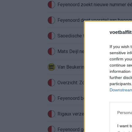
Feyenoord zoekt nieuwe nummer één
Feyenoord doet voorstel aan beoog
voetbalfli
Saoedische topclub maakt werk van
If you wish 
Mats Deijl neemt definitief afschei
sensitive in
confirm you
continue se
Van Beukering haalt hard uit na opm
information 
further disc
Overzicht: Zo presteren de Feyeno
participants
Downstream 
Feyenoord begint aan nieuw tijdperk
Persona
Rigaux verzet meteen bergen bij Fe
I want t
Feyenoord gebruikt Ajax-talenten vo