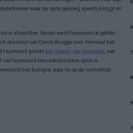
5
en onderkomen waar de spits genoeg speeltijd krijgt en
6
ilo is afwachten. Eerder werd Feyenoord al gelinkt
sch directeur van Cercle Brugge voor minimaal tien
d Feyenoord gelinkt
aan Sydney van Hooijdonk
, wat
7
 van Feyenoord een realistischere optie is.
yenoord met Bologna, waar hij op de vertreklijst
8
9
1