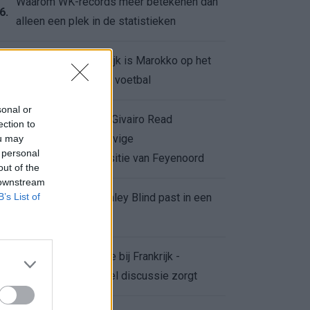
Waarom WK-records meer betekenen dan
6.
alleen een plek in de statistieken
Voor de Schilderswijk is Marokko op het
7.
WK meer dan alleen voetbal
sonal or
Afgewezen bod op Givairo Read
ection to
onderstreept de stevige
ou may
8.
 personal
onderhandelingspositie van Feyenoord
out of the
 downstream
B’s List of
De terugkeer van Daley Blind past in een
9.
groter plan van Ajax
Waarom de arbitrage bij Frankrijk -
0.
Marokko voor zoveel discussie zorgt