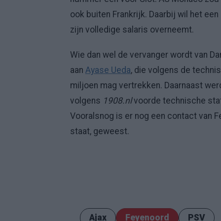
ook buiten Frankrijk. Daarbij wil het e
zijn volledige salaris overneemt.
Wie dan wel de vervanger wordt van Dan
aan
Ayase Ueda
, die volgens de techni
miljoen mag vertrekken. Daarnaast wer
volgens
1908.nl
voor
de technische staf
Vooralsnog is er nog een contact van Fe
staat, geweest.
Ajax
Feyenoord
PSV