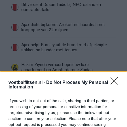
Dit verdient Dusan Tadic bij NEC: salaris en
contractdetails
Ajax dicht bij komst Arokodare: huurdeal met
koopoptie van 22 miljoen
Ajax helpt Burnley uit de brand met afgeknipte
sokken na blunder met tenues
Hakim Ziyech verhuurt opnieuw luxe
appartement op Amsterdamse Zuidas
voetbalflitsen.nl -
Do Not Process My Personal
Marcos Leonardo laat eerste indruk achter bij
Information
Ajax: 'Hier gaan fans van genieten'
If you wish to opt-out of the sale, sharing to third parties, or
Resterend oefenprogramma Ajax: waar zijn de
processing of your personal or sensitive information for
duels te zien
targeted advertising by us, please use the below opt-out
section to confirm your selection. Please note that after your
opt-out request is processed you may continue seeing
Ajax groeit onder Míchel, maar transfermarkt