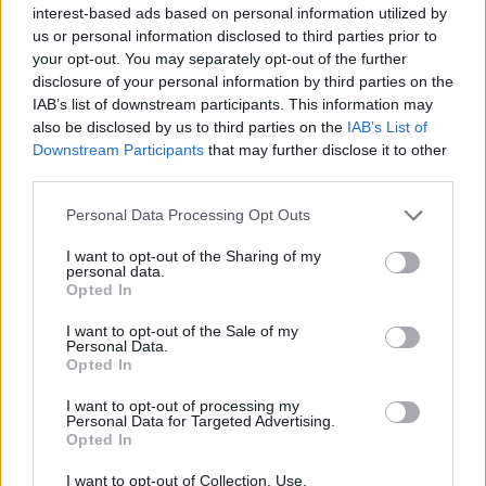
blijft cruciaal
interest-based ads based on personal information utilized by
us or personal information disclosed to third parties prior to
your opt-out. You may separately opt-out of the further
Ajax-talent Mohamed Abdalla schrijft Europese
disclosure of your personal information by third parties on the
geschiedenis
IAB’s list of downstream participants. This information may
also be disclosed by us to third parties on the
IAB’s List of
Shane Kluivert krijgt kans van Flick en begint in
Downstream Participants
that may further disclose it to other
de basis bij FC Barcelona
third parties.
Personal Data Processing Opt Outs
Servische media vergelijken Ajax-talent Abdellah
Ouazane met Lionel Messi
I want to opt-out of the Sharing of my
personal data.
Opted In
Ajax zet grote stap richting volgende ronde na
ruime zege op Vojvodina
I want to opt-out of the Sale of my
Personal Data.
Opted In
Dusan Tadic kijkt met bijzondere gevoelens naar
Ajax - Vojvodina
I want to opt-out of processing my
Personal Data for Targeted Advertising.
Opted In
Zo veranderde de relatie tussen Rafael van der
Vaart en Sylvie Meis door de jaren heen
I want to opt-out of Collection, Use,