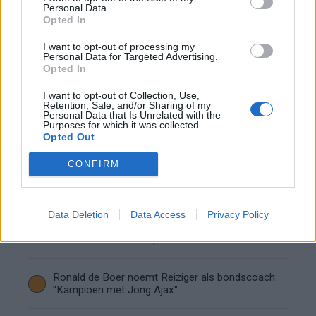
Personal Data.
Opted In
Servische media vergelijken Ajax-talent Abdellah
Ouazane met Lionel Messi
I want to opt-out of processing my
Personal Data for Targeted Advertising.
Opted In
Ajax zet grote stap richting volgende ronde na
ruime zege op Vojvodina
I want to opt-out of Collection, Use,
Retention, Sale, and/or Sharing of my
Personal Data that Is Unrelated with the
Purposes for which it was collected.
Dusan Tadic kijkt met bijzondere gevoelens naar
Opted Out
Ajax - Vojvodina
CONFIRM
Zo veranderde de relatie tussen Rafael van der
Vaart en Sylvie Meis door de jaren heen
Data Deletion
Data Access
Privacy Policy
Zoveel staat er financieel op het spel voor Ajax
en FC Twente in Europa
Ronald de Boer noemt Reiziger als bondscoach:
"Kampioen met Jong Ajax"