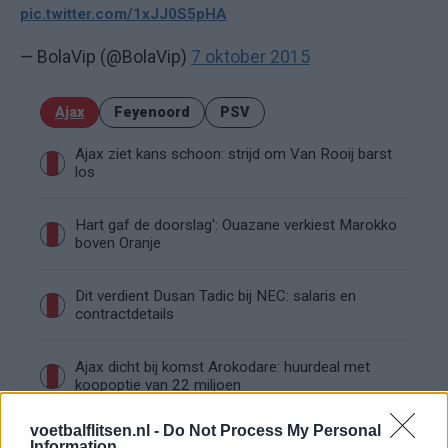
pic.twitter.com/1xJJ0S5pHA
— BolaVip (@BolaVip)
7 oktober 2015
Ajax
Feyenoord
PSV
Ajax ziet kans schoon: strijd om Van Rooij barst
los
Hart gaf de doorslag': Ouazane verkiest Marokko
boven Oranje
Dit verdient Dusan Tadic bij NEC: salaris en
contractdetails
Ajax dicht bij komst Arokodare: huurdeal met
koopoptie van 22 miljoen
voetbalflitsen.nl -
Do Not Process My Personal
Ajax helpt Burnley uit de brand met afgeknipte
Information