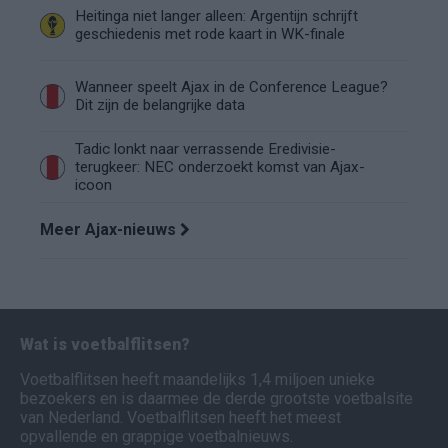
Heitinga niet langer alleen: Argentijn schrijft
geschiedenis met rode kaart in WK-finale
Wanneer speelt Ajax in de Conference League?
Dit zijn de belangrijke data
Tadic lonkt naar verrassende Eredivisie-
terugkeer: NEC onderzoekt komst van Ajax-
icoon
Meer Ajax-nieuws
Wat is voetbalflitsen?
Voetbalflitsen heeft maandelijks 1,4 miljoen unieke
bezoekers en is daarmee de derde grootste voetbalsite
van Nederland. Voetbalflitsen heeft het meest
opvallende en grappige voetbalnieuws.