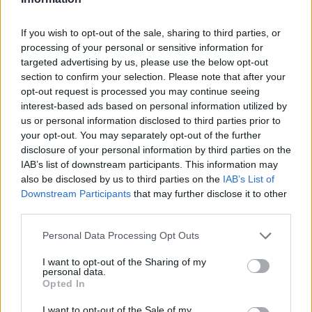
sokken na blunder met tenues
If you wish to opt-out of the sale, sharing to third parties, or
Hakim Ziyech verhuurt opnieuw luxe
processing of your personal or sensitive information for
appartement op Amsterdamse Zuidas
targeted advertising by us, please use the below opt-out
section to confirm your selection. Please note that after your
Marcos Leonardo laat eerste indruk achter bij
opt-out request is processed you may continue seeing
Ajax: 'Hier gaan fans van genieten'
interest-based ads based on personal information utilized by
us or personal information disclosed to third parties prior to
your opt-out. You may separately opt-out of the further
Resterend oefenprogramma Ajax: waar zijn de
disclosure of your personal information by third parties on the
duels te zien
IAB’s list of downstream participants. This information may
also be disclosed by us to third parties on the
IAB’s List of
Ajax groeit onder Míchel, maar transfermarkt
Downstream Participants
that may further disclose it to other
blijft cruciaal
third parties.
Personal Data Processing Opt Outs
Ajax-talent Mohamed Abdalla schrijft Europese
geschiedenis
I want to opt-out of the Sharing of my
personal data.
Opted In
Shane Kluivert krijgt kans van Flick en begint in
de basis bij FC Barcelona
I want to opt-out of the Sale of my