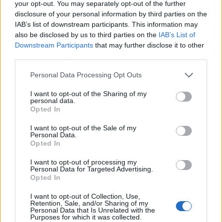
your opt-out. You may separately opt-out of the further
disclosure of your personal information by third parties on the
IAB’s list of downstream participants. This information may
also be disclosed by us to third parties on the
IAB’s List of
Downstream Participants
that may further disclose it to other
third parties.
Lees ook:
Personal Data Processing Opt Outs
ZIEN: Waarom de wondergoal van Godts direct aan
Zlatan deed denken
I want to opt-out of the Sharing of my
Ajax-fans steken loftrompet: 'Zlatan deed het tegen
personal data.
NAC, Godts deed het tegen NAC'
Opted In
Ajax-fans hekelen basisopstelling: 'Nu al klaar met
Cruyff en Garcia!'
I want to opt-out of the Sale of my
Personal Data.
Opted In
Ajax
Feyenoord
PSV
I want to opt-out of processing my
Ajax richt pijlen op Marokkaanse WK-sensatie
Personal Data for Targeted Advertising.
Opted In
Azzedine Ounahi
I want to opt-out of Collection, Use,
Retention, Sale, and/or Sharing of my
Steven Berghuis zorgt voor ophef na harde
Personal Data that Is Unrelated with the
tackle in oefenduel van Ajax
Purposes for which it was collected.