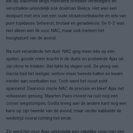
bal op, slalomde langs meerdere Bredase verdedigers en
verschalkte uiteindelijk ook doelman Bielica. Het was een
doelpunt met iets van een oude straatvoetbalactie en iets van
pure topklasse: beheerst, brutaal en genadeloos. De 0-2 was
niet alleen een tik voor NAC, maar ook meteen het
hoogtepunt van de avond.
Na rust veranderde het duel. NAC ging meer één op één
spelen, gooide meer kracht in de duels en probeerde Ajax uit
zijn ritme te trekken. Dat lukte bij vlagen ook. De ploeg van
García had het lastiger, verloor meer tweede ballen en kwam
minder aan voetballen toe. Toch werd het nooit echt
spannend. Daarvoor miste NAC de precisie en bleef Ajax net
volwassen genoeg. Maarten Paes moest na rust nog een
corner wegstompen, Godts kreeg aan de andere kant nog een
kans op zijn tweede van de avond, maar verder kabbelde de
wedstrijd vooral richting het einde.
Zo werd het voor Ajax uiteindelijk een zakelijke zege met één