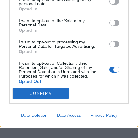
personal data.
Opted In
Steven Berghuis zorgt voor ophef na harde
tackle in oefenduel van Ajax
I want to opt-out of the Sale of my
Personal Data.
Opted In
Dit houdt de transfer van Marc-André ter Stegen
naar Ajax nog tegen
I want to opt-out of processing my
Personal Data for Targeted Advertising.
Opted In
De terugkeer van Daley Blind past in een groter
plan van Ajax
I want to opt-out of Collection, Use,
Retention, Sale, and/or Sharing of my
Personal Data that Is Unrelated with the
Kritiek op Engels van Míchel genuanceerd: ‘Ajax-
Purposes for which it was collected.
spelers snappen dat echt wel’
Opted Out
CONFIRM
De eerste Míchel-dagen bij Ajax: Blind coacht,
Gloukh krijgt standje en Ceballos wordt gebeld
Data Deletion
Data Access
Privacy Policy
Steur kiest voor Newcastle na gemiste
duidelijkheid bij Ajax