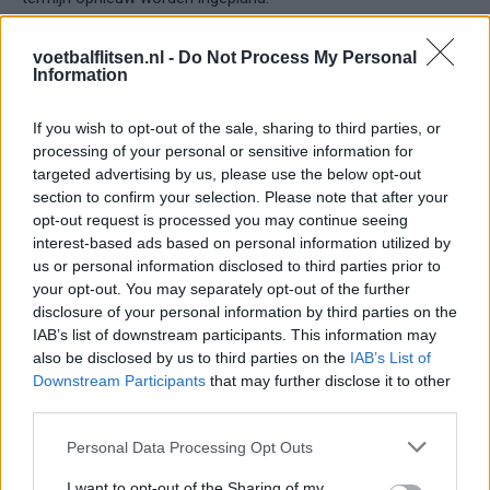
Meer duidelijkheid volgt later
voetbalflitsen.nl -
Do Not Process My Personal
Information
Voor de rest van het Eredivisie-weekend is op dit moment
nog geen definitief besluit genomen. De KNVB en clubs
If you wish to opt-out of the sale, sharing to third parties, or
houden de weersontwikkelingen nauwlettend in de gaten en
processing of your personal or sensitive information for
targeted advertising by us, please use the below opt-out
staan in contact met lokale autoriteiten.
section to confirm your selection. Please note that after your
opt-out request is processed you may continue seeing
Of er de komende dagen nog meer wedstrijden uit het
interest-based ads based on personal information utilized by
programma verdwijnen, zal afhangen van de
us or personal information disclosed to third parties prior to
weersverwachting en de veiligheidssituatie rond de stadions
your opt-out. You may separately opt-out of the further
en verwezen wordt naar
supporters- en reisadvies bij
disclosure of your personal information by third parties on the
winterweer
IAB’s list of downstream participants. This information may
.
also be disclosed by us to third parties on the
IAB’s List of
Downstream Participants
that may further disclose it to other
Ajax
Feyenoord
PSV
third parties.
Ajax richt pijlen op Marokkaanse WK-sensatie
Personal Data Processing Opt Outs
Azzedine Ounahi
I want to opt-out of the Sharing of my