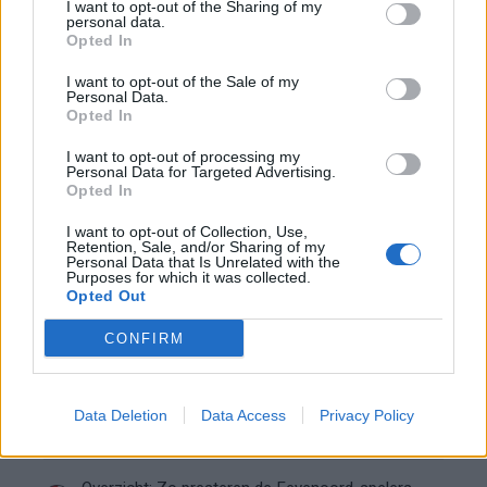
I want to opt-out of the Sharing of my
personal data.
Givairo Read spreekt zich uit over Feyenoord-
Opted In
toekomst: 'Het kan nog alle kanten op'
I want to opt-out of the Sale of my
Personal Data.
Feyenoord zoekt nieuwe nummer één na
Opted In
dreigend vertrek Wellenreuther
I want to opt-out of processing my
Personal Data for Targeted Advertising.
Feyenoord doet voorstel aan beoogde nieuwe
Opted In
eerste keeper
I want to opt-out of Collection, Use,
Retention, Sale, and/or Sharing of my
Saoedische topclub maakt werk van Hadj
Personal Data that Is Unrelated with the
Moussa: Feyenoord wacht op bod
Purposes for which it was collected.
Opted Out
Mats Deijl neemt definitief afscheid van
CONFIRM
Deventer: Feyenoorder zet woning te koop
Van Beukering haalt hard uit na opmerkingen
Data Deletion
Data Access
Privacy Policy
over zijn gewicht