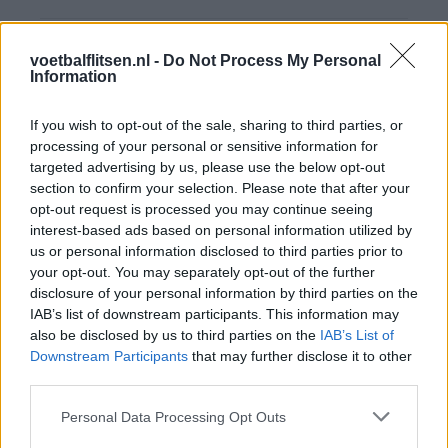
Feyenoord-supporters raken direct enthousiast
voetbalflitsen.nl -
Do Not Process My Personal
over nieuwe spits Nacho Ferri
Information
Afgewezen bod op Givairo Read onderstreept de
If you wish to opt-out of the sale, sharing to third parties, or
stevige onderhandelingspositie van Feyenoord
processing of your personal or sensitive information for
targeted advertising by us, please use the below opt-out
Feyenoord geeft met Zechiël duidelijk
section to confirm your selection. Please note that after your
transfersignaal
opt-out request is processed you may continue seeing
interest-based ads based on personal information utilized by
us or personal information disclosed to third parties prior to
Staf Van Bronckhorst rond: nu nog de selectie
your opt-out. You may separately opt-out of the further
disclosure of your personal information by third parties on the
IAB’s list of downstream participants. This information may
Feyenoord lost met nieuwe controleur direct
also be disclosed by us to third parties on the
IAB’s List of
groot probleem van vorig seizoen op
Downstream Participants
that may further disclose it to other
third parties.
Feyenoord begint voorbereiding overtuigend: zo
Personal Data Processing Opt Outs
ziet de route naar de seizoensstart eruit