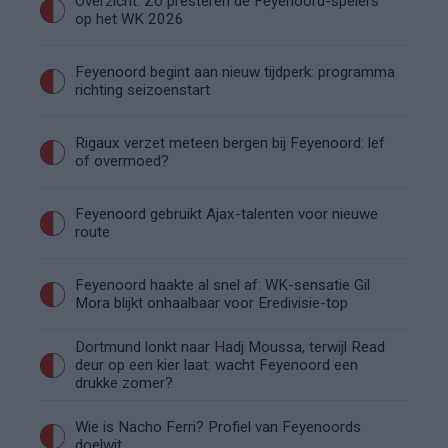
Overzicht: Zo presteren de Feyenoord-spelers
op het WK 2026
Feyenoord begint aan nieuw tijdperk: programma
richting seizoenstart
Rigaux verzet meteen bergen bij Feyenoord: lef
of overmoed?
Feyenoord gebruikt Ajax-talenten voor nieuwe
route
Feyenoord haakte al snel af: WK-sensatie Gil
Mora blijkt onhaalbaar voor Eredivisie-top
Dortmund lonkt naar Hadj Moussa, terwijl Read
deur op een kier laat: wacht Feyenoord een
drukke zomer?
Wie is Nacho Ferri? Profiel van Feyenoords
doelwit