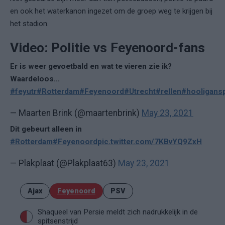
en ook het waterkanon ingezet om de groep weg te krijgen bij
het stadion.
Video: Politie vs Feyenoord-fans
Er is weer gevoetbald en wat te vieren zie ik?
Waardeloos...
#feyutr
#Rotterdam
#Feyenoord
#Utrecht
#rellen
#hooligans
— Maarten Brink (@maartenbrink)
May 23, 2021
Dit gebeurt alleen in
#Rotterdam
#Feyenoord
pic.twitter.com/7KBvYQ9ZxH
— Plakplaat (@Plakplaat63)
May 23, 2021
Ajax
Feyenoord
PSV
Shaqueel van Persie meldt zich nadrukkelijk in de
spitsenstrijd