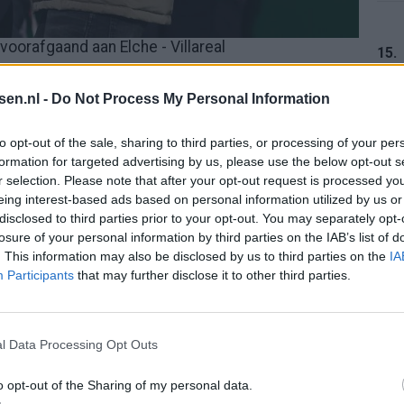
voorafgaand aan Elche - Villareal
15.
trekkelijke opties, maar dat is
tsen.nl -
Do Not Process My Personal Information
te match voor Ajax
16.
to opt-out of the sale, sharing to third parties, or processing of your per
 geen gekke namen. Míchel heeft bij Girona laten
formation for targeted advertising by us, please use the below opt-out s
r selection. Please note that after your opt-out request is processed y
e in een ploeg kan krijgen. Sarabia heeft een
eing interest-based ads based on personal information utilized by us or
jffs zoektocht en oogt als een trainer van deze tijd.
17.
disclosed to third parties prior to your opt-out. You may separately opt-
losure of your personal information by third parties on the IAB’s list of
 als Ajax automatisch naar kijkt als er opnieuw
. This information may also be disclosed by us to third parties on the
IA
jkheid en passendheid zijn niet hetzelfde.
Participants
that may further disclose it to other third parties.
18.
ort aan ideeën aan de bal. Het had vooral een tekort
Bij voorzetten. In luchtduels. In de
l Data Processing Opt Outs
 momenten waarop een tegenstander niet meedeed
o opt-out of the Sharing of my personal data.
19.
os voor duels, chaos en tweede ballen. Dan gaat