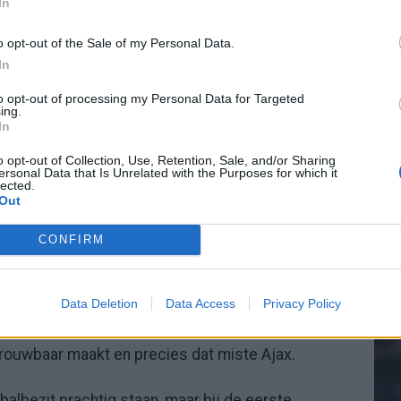
In
endst klinkt en meer over welke trainer een elftal
o opt-out of the Sale of my Personal Data.
In
20.
e plekken waar Ajax dit seizoen
to opt-out of processing my Personal Data for Targeted
ing.
In
Mee
o opt-out of Collection, Use, Retention, Sale, and/or Sharing
omen moet worden dan nu gebeurt. Niet omdat hij
ersonal Data that Is Unrelated with the Purposes for which it
lected.
et is.
Out
V
s
CONFIRM
georganiseerd en volwassen. Zijn ploegen zijn
ke lijnen, duidelijke pressingtriggers, weinig ruimte
rdedigen van de as en snel verticaal denken zodra
Data Deletion
Data Access
Privacy Policy
voetbal dat meteen als romantisch wordt verkocht,
trouwbaar maakt en precies dat miste Ajax.
n balbezit prachtig staan, maar bij de eerste