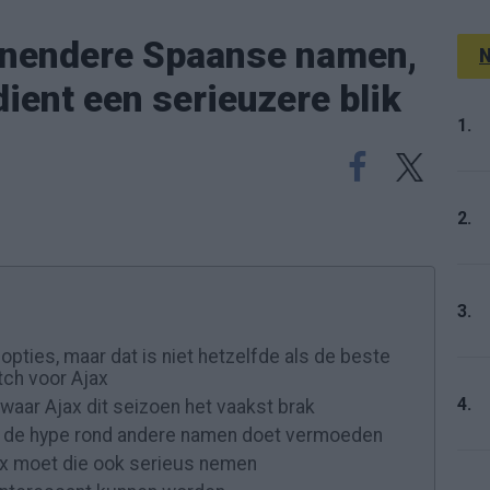
annendere Spaanse namen,
N
ient een serieuzere blik
1.
2.
3.
 opties, maar dat is niet hetzelfde als de beste
ch voor Ajax
4.
waar Ajax dit seizoen het vaakst brak
 dan de hype rond andere namen doet vermoeden
ax moet die ook serieus nemen