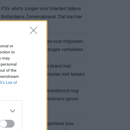
PSV-shirts zorgen voor hilariteit tijdens
Rotterdams Zomercarnaval: 'Dat kan hier
niet'
Feyenoord zet deur open voor miljoenen:
sonal or
Ueda en Hadj Moussa mogen vertrekken
ection to
ou may
 personal
Ajax helpt Burnley uit de brand met
out of the
afgeknipte sokken na blunder met tenues
 downstream
B’s List of
Feyenoord onder Van Bronckhorst nog
altijd ongeslagen: nieuwkomers geven
hoop
Hakim Ziyech verhuurt opnieuw luxe