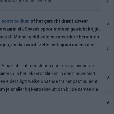
 interessant kunnen worden
5.
-posts te liken
of het gerucht draait alweer
6.
fase waarin elk Spaans spoor meteen gewicht krijgt.
ie markt, Míchel geldt volgens meerdere berichten
ingen, en dus wordt zelfs Instagram ineens deel
7.
Dat Ajax zich laat meeslepen door de spannendste
iners die het lekkerst klinken in een nieuwsalert.
8.
en elders ligt: welke Spaanse trainer past nu echt
m je sneller bij Marcelino uit dan bij de namen die
9.