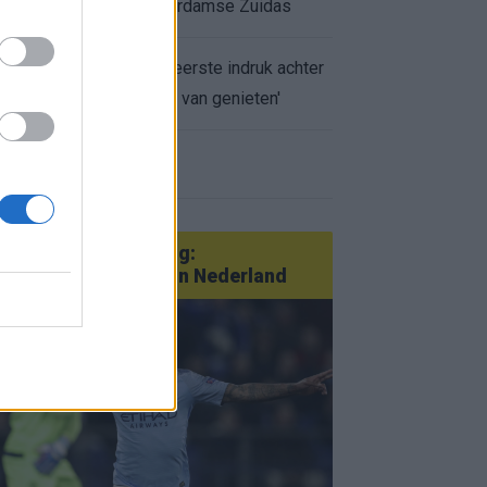
appartement op Amsterdamse Zuidas
Marcos Leonardo laat eerste indruk achter
bij Ajax: 'Hier gaan fans van genieten'
r nieuws
an Götze tot Sterling:
tatementtransfers in Nederland