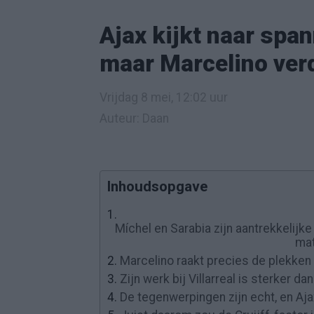
Ajax kijkt naar sp
maar Marcelino verd
Vrijdag 8 mei, 12:02 uur
Auteur: Daan
Inhoudsopgave
1.
Míchel en Sarabia zijn aantrekkelijke
mat
2.
Marcelino raakt precies de plekken 
3.
Zijn werk bij Villarreal is sterker
4.
De tegenwerpingen zijn echt, en Aj