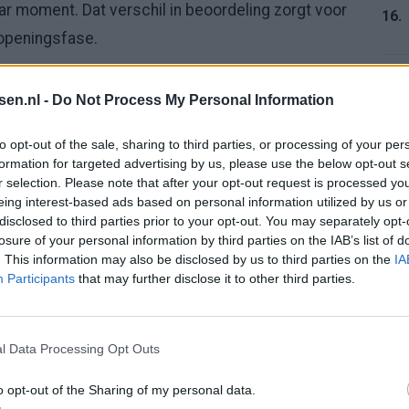
r moment. Dat verschil in beoordeling zorgt voor
16.
openingsfase.
 het verschil in lijn. De ene situatie met Til levert
17.
tsen.nl -
Do Not Process My Personal Information
 dezelfde wedstrijd wel wordt bestraft. Dat voedt het
itrage.
to opt-out of the sale, sharing to third parties, or processing of your per
formation for targeted advertising by us, please use the below opt-out s
e VAR
r selection. Please note that after your opt-out request is processed y
18.
eing interest-based ads based on personal information utilized by us or
disclosed to third parties prior to your opt-out. You may separately opt-
dat vaker terugkomt in de Eredivisie: hoe
losure of your personal information by third parties on the IAB’s list of
. This information may also be disclosed by us to third parties on the
IA
momenten? De beslissing rond Til wordt daarbij
19.
Participants
that may further disclose it to other third parties.
uidelijke lijn.
iste kans op een vroege voorsprong, terwijl Go
l Data Processing Opt Outs
20.
 toegekende strafschopmoment.
o opt-out of the Sharing of my personal data.