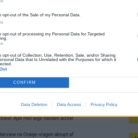
ichting volgend jaar.
In
Mee
o opt-out of the Sale of my Personal Data.
In
V
to opt-out of processing my Personal Data for Targeted
s
ing.
In
o opt-out of Collection, Use, Retention, Sale, and/or Sharing
ersonal Data that Is Unrelated with the Purposes for which it
lected.
gt rood en mag tóch verder
Out
CONFIRM
ur
pel: zo ziet de route naar het nieuwe seizoen eruit
Data Deletion
Data Access
Privacy Policy
bleef Ajax met lege handen achter
nterview na Oranje-vragen abrupt af