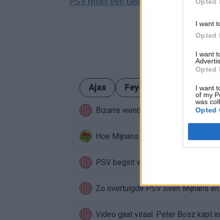
PSV moet een belangrijke keuze maken r
Opted 
I want t
Opted 
I want 
Advertis
Opted 
Ajax
Feyenoord
PSV
I want t
of my P
was col
Bizarre wending bij PSV: speler krij
Opted 
Hoe Mijnans past in de PSV-structu
PSV begint voorbereiding met gelijks
Zo overtuigde PSV Sven Mijnans en 
Video gaat viraal: Peter Bosz kapt i