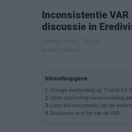
Inconsistentie VAR 
discussie in Eredivi
Zondag 10 mei, 17:45 uur
Auteur: Lansana
Inhoudsopgave
1.
Vroege overtreding op Til leidt tot 
2.
Geen strafschop na beoordeling aa
3.
Later wél een penalty aan de andere
4.
Discussie over lijn van de VAR