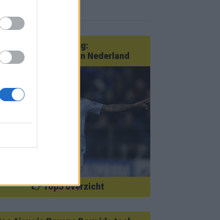
r nieuws
an Götze tot Sterling:
tatementtransfers in Nederland
👉 Top5 overzicht