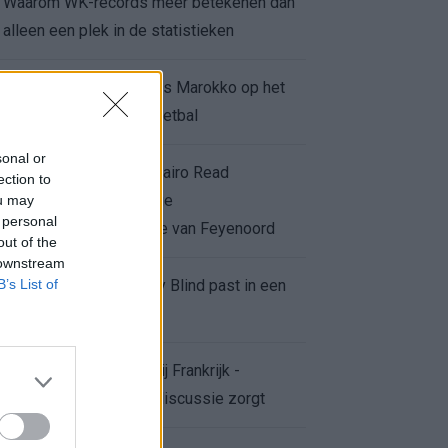
Waarom WK-records meer betekenen dan
alleen een plek in de statistieken
Voor de Schilderswijk is Marokko op het
WK meer dan alleen voetbal
sonal or
Afgewezen bod op Givairo Read
ection to
onderstreept de stevige
ou may
 personal
onderhandelingspositie van Feyenoord
out of the
 downstream
B’s List of
De terugkeer van Daley Blind past in een
groter plan van Ajax
Waarom de arbitrage bij Frankrijk -
Marokko voor zoveel discussie zorgt