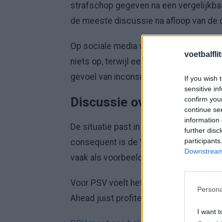
strafschop gegeven na een vergelijkbaa
de meeste discussie na afloop van de 
Op sociale media wordt vooral gewezen op
voetbalfli
niets op, terwijl een andere situatie in
gevoel van inconsistentie binnen de arb
If you wish 
sensitive in
Discussie over lijn van d
confirm you
continue se
information 
De situatie past in een breder gesprek 
further disc
participants
consequent is de VAR in vergelijkbare 
Downstream 
vaak als voorbeeld genoemd van een ond
Voor PSV voelt het moment als een gem
Persona
Ahead juist profiteerde van het later
I want t