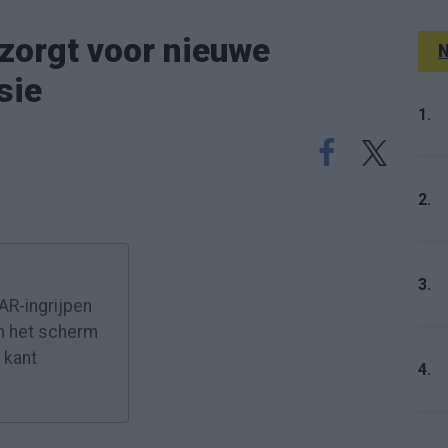
zorgt voor nieuwe
N
sie
1.
2.
3.
VAR-ingrijpen
n het scherm
 kant
4.