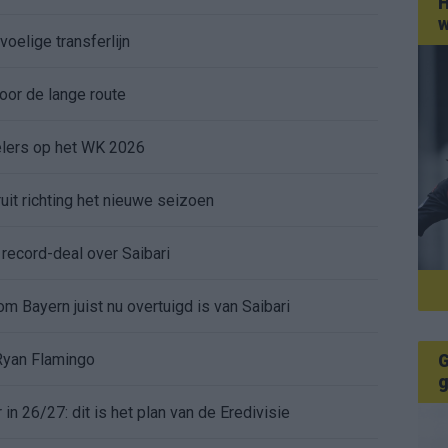
H
w
voelige transferlijn
or de lange route
elers op het WK 2026
uit richting het nieuwe seizoen
ecord-deal over Saibari
 Bayern juist nu overtuigd is van Saibari
 Ryan Flamingo
G
g
 26/27: dit is het plan van de Eredivisie