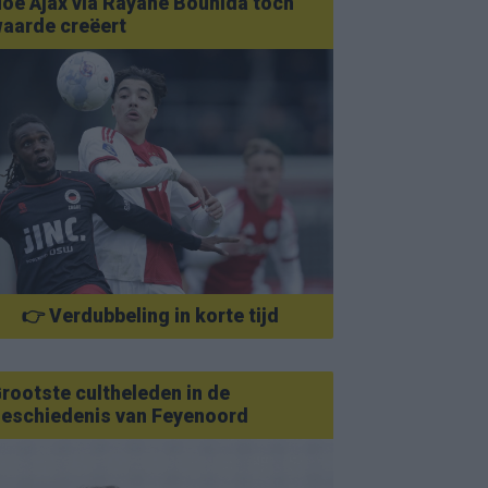
oe Ajax via Rayane Bounida toch
aarde creëert
👉 Verdubbeling in korte tijd
rootste cultheleden in de
eschiedenis van Feyenoord