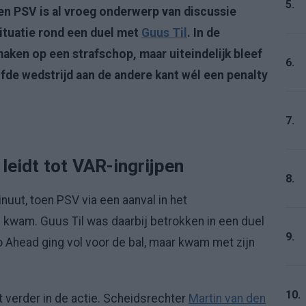
5.
en PSV is al vroeg onderwerp van discussie
tuatie rond een duel met
Guus Til
. In de
aken op een strafschop, maar uiteindelijk bleef
6.
zelfde wedstrijd aan de andere kant wél een penalty
7.
leidt tot VAR-ingrijpen
8.
uut, toen PSV via een aanval in het
kwam. Guus Til was daarbij betrokken in een duel
9.
 Ahead ging vol voor de bal, maar kwam met zijn
10.
et verder in de actie. Scheidsrechter
Martin van den