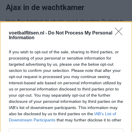
Ajax in de wachtkamer
Voor Ajax betekent de situatie vooral afwachten. De ploeg is
na de nederlaag tegen Utrecht gezakt naar de vijfde plaats en
voetbalflitsen.nl -
Do Not Process My Personal
moet hopen op een reeks gunstige resultaten om nog te
Information
stijgen in de ranglijst.
If you wish to opt-out of the sale, sharing to third parties, or
De realiteit is dat zelfs een overwinning niet genoeg hoeft te
processing of your personal or sensitive information for
zijn, afhankelijk van wat er op andere velden gebeurt. De
targeted advertising by us, please use the below opt-out
section to confirm your selection. Please note that after your
marge is verdwenen en de club zit volledig in de wachtkamer.
opt-out request is processed you may continue seeing
interest-based ads based on personal information utilized by
Dit waren de reacties van de Ajax-aanhang na afloop van het
us or personal information disclosed to third parties prior to
thuisduel tegen FC Utrecht.
your opt-out. You may separately opt-out of the further
disclosure of your personal information by third parties on the
IAB’s list of downstream participants. This information may
Ajax
Feyenoord
PSV
also be disclosed by us to third parties on the
IAB’s List of
Downstream Participants
that may further disclose it to other
Daarom zit Peter Bosz niet op de bank bij PSV
third parties.
tegen FC Eindhoven