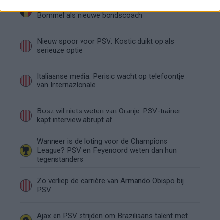
Dit ziet de Belgische voetbalbond in Mark van
Bommel als nieuwe bondscoach
Nieuw spoor voor PSV: Kostic duikt op als
serieuze optie
Italiaanse media: Perisic wacht op telefoontje
van Internazionale
Bosz wil niets weten van Oranje: PSV-trainer
kapt interview abrupt af
Wanneer is de loting voor de Champions
League? PSV en Feyenoord weten dan hun
tegenstanders
Zo verliep de carrière van Armando Obispo bij
PSV
Ajax en PSV strijden om Braziliaans talent met