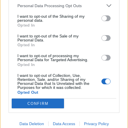
Personal Data Processing Opt Outs
Welke keeper kiest FC Twente als Drommel
afhaakt? Deze opties heeft Ten Hag
I want to opt-out of the Sharing of my
personal data.
Opted In
PSV-shirts zorgen voor hilariteit tijdens
Rotterdams Zomercarnaval: 'Dat kan hier niet'
I want to opt-out of the Sale of my
Personal Data.
Opted In
Zorgen nemen toe bij PSV: Bosz snoeihard, fans
eisen defensieve versterkingen
I want to opt-out of processing my
Personal Data for Targeted Advertising.
Opted In
Ooit de toekomst van PSV, nu op weg naar de
I want to opt-out of Collection, Use,
uitgang: het verhaal van Babadi
Retention, Sale, and/or Sharing of my
Personal Data that Is Unrelated with the
Purposes for which it was collected.
Van Bommel begint bij België met achterstand:
Opted Out
niet tactisch, maar taalkundig
CONFIRM
Transferclausule Joey Veerman uitgelegd: voor
dit bedrag kan PSV'er vertrekken
Data Deletion
Data Access
Privacy Policy