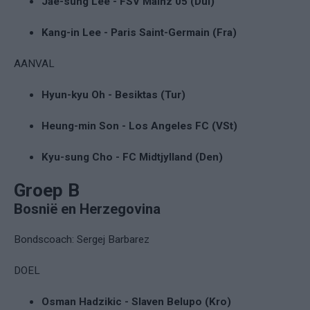
Jae-sung Lee - FSV Mainz 05 (Dui)
Kang-in Lee - Paris Saint-Germain (Fra)
AANVAL
Hyun-kyu Oh - Besiktas (Tur)
Heung-min Son - Los Angeles FC (VSt)
Kyu-sung Cho - FC Midtjylland (Den)
Groep B
Bosnië en Herzegovina
Bondscoach: Sergej Barbarez
DOEL
Osman Hadzikic - Slaven Belupo (Kro)