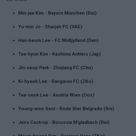
Min-jae Kim - Bayern München (Dui)
Yu-min Jo - Sharjah FC (VAE)
Han-beom Lee - FC Midtjylland (Den)
Tae-hyun Kim - Kashima Antlers (Jap)
Jin-seop Park - Zhejiang FC (Chn)
Ki-hyeok Lee - Gangwon FC (ZKo)
Tae-seok Lee - Austria Wien (Oos)
Young-woo Seol - Rode Ster Belgrado (Srv)
Jens Castrop - Borussia M’gladbach (Dui)
Moon-hwang Kim - Daejeon Hana (ZKo)