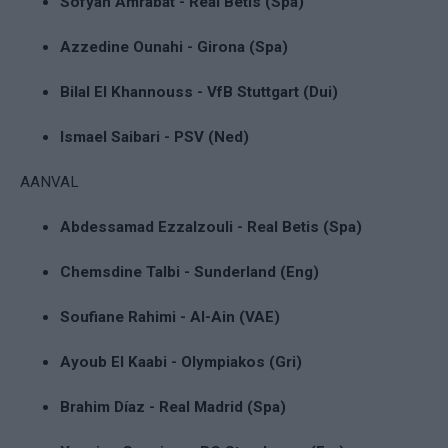
Sofyan Amrabat - Real Betis (Spa)
Azzedine Ounahi - Girona (Spa)
Bilal El Khannouss - VfB Stuttgart (Dui)
Ismael Saibari - PSV (Ned)
AANVAL
Abdessamad Ezzalzouli - Real Betis (Spa)
Chemsdine Talbi - Sunderland (Eng)
Soufiane Rahimi - Al-Ain (VAE)
Ayoub El Kaabi - Olympiakos (Gri)
Brahim Díaz - Real Madrid (Spa)