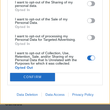
I want to opt-out of the Sharing of my
personal data.
Benjamin Tahirovic - Brøndby IF (Den)
Opted In
I want to opt-out of the Sale of my
AANVAL
Personal Data.
Opted In
Esmir Bajraktarevic
- PSV (Ned)
I want to opt-out of processing my
Personal Data for Targeted Advertising.
Samed Bazdar - Jagiellonia Bialystok (Pol)
Opted In
I want to opt-out of Collection, Use,
Ermedin Demirovic - VfB Stuttgart (Dui)
Retention, Sale, and/or Sharing of my
Personal Data that Is Unrelated with the
Purposes for which it was collected.
Edin Dzeko - Schalke 04 (Dui)
Opted Out
Jovo Lukic - Universitatea Cluj (Roe)
CONFIRM
Haris Tabakovic - Borussia Mönchengladbach
(Dui)
Data Deletion
Data Access
Privacy Policy
Canada