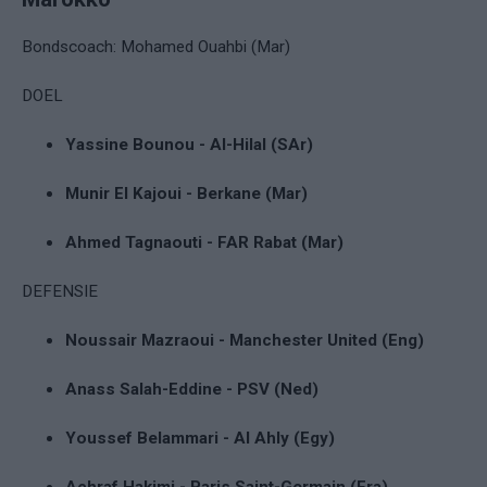
Bondscoach: Mohamed Ouahbi (Mar)
DOEL
Yassine Bounou - Al-Hilal (SAr)
Munir El Kajoui - Berkane (Mar)
Ahmed Tagnaouti - FAR Rabat (Mar)
DEFENSIE
Noussair Mazraoui - Manchester United (Eng)
Anass Salah-Eddine - PSV (Ned)
Youssef Belammari - Al Ahly (Egy)
Achraf Hakimi - Paris Saint-Germain (Fra)