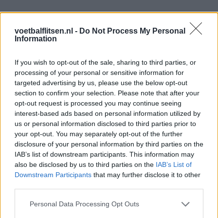
Stjepan Radeljic - HNK Rijeka (Kro)
voetbalflitsen.nl -
Do Not Process My Personal
Information
MIDDENVELD
Kerim Alajbegovic - Red Bull Salzburg (Oos)
If you wish to opt-out of the sale, sharing to third parties, or
processing of your personal or sensitive information for
Ivan Basic - FC Astana (Kaz)
targeted advertising by us, please use the below opt-out
section to confirm your selection. Please note that after your
opt-out request is processed you may continue seeing
Dzenis Burnic - Karlsruher SC (Dui)
interest-based ads based on personal information utilized by
us or personal information disclosed to third parties prior to
Armin Gigovic - Young Boys (Zwi)
your opt-out. You may separately opt-out of the further
disclosure of your personal information by third parties on the
Amir Hadziahmetovic - Hull City (Eng)
IAB’s list of downstream participants. This information may
also be disclosed by us to third parties on the
IAB’s List of
Ermin Mahmic - Slovan Liberec (Tsj)
Downstream Participants
that may further disclose it to other
third parties.
Amar Memic - Viktoria Plzen (Tsj)
Personal Data Processing Opt Outs
Ivan Sunjic - Pafos FC (Cyp)