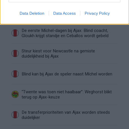
Kritiek op Engels van Míchel genuanceerd: ‘Ajax-
Data Deletion
Data Access
Privacy Policy
spelers snappen dat echt wel’
De eerste Míchel-dagen bij Ajax: Blind coacht,
Gloukh krijgt standje en Ceballos wordt gebeld
Steur kiest voor Newcastle na gemiste
duidelijkheid bij Ajax
Blind kan bij Ajax de speler naast Míchel worden
“Twente was toen niet haalbaar”: Weghorst blikt
terug op Ajax-keuze
De transferprioriteiten van Ajax worden steeds
duidelijker