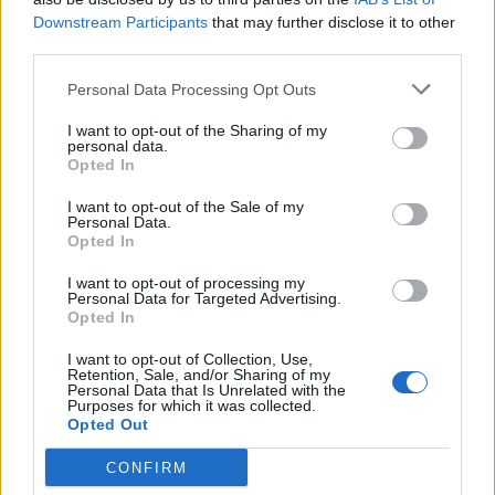
Op weg naar WK 2026
Downstream Participants
that may further disclose it to other
third parties.
Het volgende WK wordt gespeeld in de Verenigde Staten,
Canada en Mexico. Dan zal blijken welk land zich toevoegt
Personal Data Processing Opt Outs
aan de rijke geschiedenis van het
toernooi
.
I want to opt-out of the Sharing of my
personal data.
Opted In
Ajax
Feyenoord
PSV
I want to opt-out of the Sale of my
Ajax richt pijlen op Marokkaanse WK-sensatie
Personal Data.
Azzedine Ounahi
Opted In
I want to opt-out of processing my
Steven Berghuis zorgt voor ophef na harde
Personal Data for Targeted Advertising.
Opted In
tackle in oefenduel van Ajax
I want to opt-out of Collection, Use,
Retention, Sale, and/or Sharing of my
Dit houdt de transfer van Marc-André ter Stegen
Personal Data that Is Unrelated with the
naar Ajax nog tegen
Purposes for which it was collected.
Opted Out
De terugkeer van Daley Blind past in een groter
CONFIRM
plan van Ajax