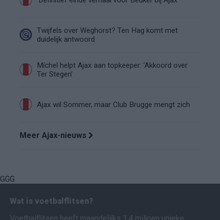
Twijfels over Weghorst? Ten Hag komt met
duidelijk antwoord
Míchel helpt Ajax aan topkeeper: ‘Akkoord over
Ter Stegen’
Ajax wil Sommer, maar Club Brugge mengt zich
Meer Ajax-nieuws
GGG
Wat is voetbalflitsen?
Voetbalflitsen heeft maandelijks 1,4 miljoen unieke