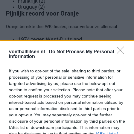
Frankrijk (2)
Uruguay (2)
Pijnlijk record voor Oranje
Oranje bereikte drie WK-finales, maar verloor ze allemaal.
1974 tegen West-Duitsland
1978 tegen Argentinië
2010 tegen Spanje
voetbalflitsen.nl -
Do Not Process My Personal
Information
Daarmee heeft Nederland het record van meeste verloren
If you wish to opt-out of the sale, sharing to third parties, or
WK-finales zonder ooit wereldkampioen te worden.
processing of your personal or sensitive information for
targeted advertising by us, please use the below opt-out
Opvallende WK-records
section to confirm your selection. Please note that after your
Meeste WK-doelpunten ooit: Miroslav Klose
opt-out request is processed you may continue seeing
(16)
interest-based ads based on personal information utilized by
Meeste goals op één WK: Just Fontaine (13 in
us or personal information disclosed to third parties prior to
1958)
your opt-out. You may separately opt-out of the further
Oudste wereldkampioen: Dino Zoff (40 jaar)
disclosure of your personal information by third parties on the
Coach met meeste WK-wedstrijden: Helmut
IAB’s list of downstream participants. This information may
Schön (25)
also be disclosed by us to third parties on the
IAB’s List of