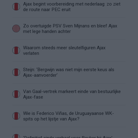
Ajax begint voorbereiding met nederlaag: zo ziet
de route naar PEC eruit
Zo overtuigde PSV Sven Mijnans en bleef Ajax
met lege handen achter
Waarom steeds meer sleutelfiguren Ajax
verlaten
Steijn: ‘Bergwijn was niet mijn eerste keus als
Ajax-aanvoerder’
Van Gaal-vertrek markeert einde van bestuurlijke
Ajax-fase
Wie is Federico Viñas, de Uruguayaanse WK-
spits op het lijstje van Ajax?
‘Definitief einde verhaal voor Beuker bij Ajax’