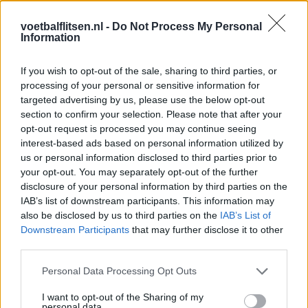
Houston en Dallas. Hoewel de stadions daar voorzien zijn van
voetbalflitsen.nl -
Do Not Process My Personal
airconditioning, kunnen supporters en spelers buiten de arena
Information
alsnog veel hinder ondervinden van de hitte. Daarnaast
bestaat de mogelijkheid dat Oranje later in het toernooi ook in
If you wish to opt-out of the sale, sharing to third parties, or
Miami in actie komt. De zorgen rond het klimaat en de
processing of your personal or sensitive information for
speelomstandigheden zorgen inmiddels voor discussie
targeted advertising by us, please use the below opt-out
richting het
WK
van 2026.
section to confirm your selection. Please note that after your
opt-out request is processed you may continue seeing
interest-based ads based on personal information utilized by
Ajax
Feyenoord
PSV
us or personal information disclosed to third parties prior to
your opt-out. You may separately opt-out of the further
Fraser begint aan nieuwe uitdaging: oud-
disclosure of your personal information by third parties on the
Feyenoorder tekent als bondscoach
IAB’s list of downstream participants. This information may
also be disclosed by us to third parties on the
IAB’s List of
Kan Givairo Read de duurste verdediger ooit van
Downstream Participants
that may further disclose it to other
Feyenoord worden? Deze records liggen binnen
third parties.
bereik
Personal Data Processing Opt Outs
Van Bronckhorst voert druk op: Feyenoord wil op
deze twee posities nog versterken
I want to opt-out of the Sharing of my
personal data.