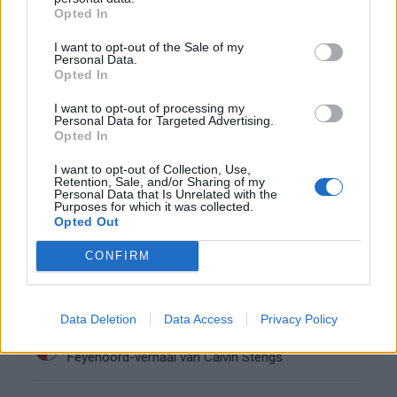
Opted In
Feyenoord incasseert miljoenen: transfer Leo
Sauer naar Stuttgart bijna rond
I want to opt-out of the Sale of my
Personal Data.
Opted In
Feyenoord zet deur open voor miljoenen: Ueda
en Hadj Moussa mogen vertrekken
I want to opt-out of processing my
Personal Data for Targeted Advertising.
Opted In
Feyenoord sluit voorbereiding bijna af: dit staat
er nog op het programma
I want to opt-out of Collection, Use,
Retention, Sale, and/or Sharing of my
Personal Data that Is Unrelated with the
Purposes for which it was collected.
Shaqueel van Persie ontkracht geruchten over
Opted Out
keuze voor Marokko
CONFIRM
Brengt Sporting Portugal Feyenoord in de
problemen rond Hadj Moussa?
Data Deletion
Data Access
Privacy Policy
Van droomtransfer tot contractontbinding: het
Feyenoord-verhaal van Calvin Stengs