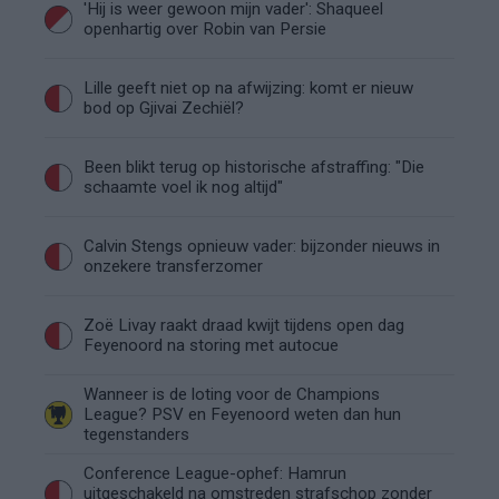
'Hij is weer gewoon mijn vader': Shaqueel
openhartig over Robin van Persie
Lille geeft niet op na afwijzing: komt er nieuw
bod op Gjivai Zechiël?
Been blikt terug op historische afstraffing: "Die
schaamte voel ik nog altijd"
Calvin Stengs opnieuw vader: bijzonder nieuws in
onzekere transferzomer
Zoë Livay raakt draad kwijt tijdens open dag
Feyenoord na storing met autocue
Wanneer is de loting voor de Champions
League? PSV en Feyenoord weten dan hun
tegenstanders
Conference League-ophef: Hamrun
uitgeschakeld na omstreden strafschop zonder