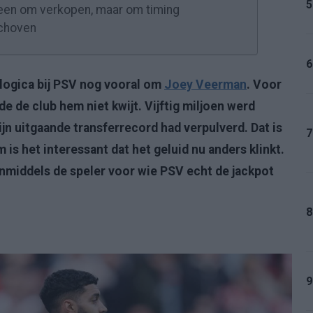
5
leen om verkopen, maar om timing
schoven
6
rlogica bij PSV nog vooral om
Joey Veerman
. Voor
e de club hem niet kwijt. Vijftig miljoen werd
 uitgaande transferrecord had verpulverd. Dat is
7
 is het interessant dat het geluid nu anders klinkt.
inmiddels de speler voor wie PSV echt de jackpot
8
9