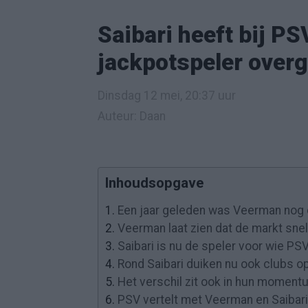
Saibari heeft bij P
jackpotspeler ove
Dinsdag 12 mei, 20:37 uur
Auteur: Daan
Inhoudsopgave
1.
Een jaar geleden was Veerman nog 
2.
Veerman laat zien dat de markt sne
3.
Saibari is nu de speler voor wie PS
4.
Rond Saibari duiken nu ook clubs op
5.
Het verschil zit ook in hun moment
6.
PSV vertelt met Veerman en Saibari