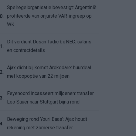
Spelregelorganisatie bevestigt: Argentinië
profiteerde van onjuiste VAR-ingreep op
0.
WK
Dit verdient Dusan Tadic bij NEC: salaris
1.
en contractdetails
Ajax dicht bij komst Arokodare: huurdeal
2.
met koopoptie van 22 miljoen
Feyenoord incasseert miljoenen: transfer
3.
Leo Sauer naar Stuttgart bijna rond
Beweging rond Youri Baas': Ajax houdt
4.
rekening met zomerse transfer