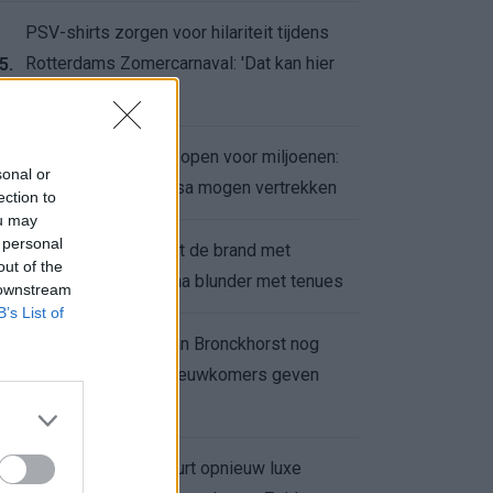
PSV-shirts zorgen voor hilariteit tijdens
Rotterdams Zomercarnaval: 'Dat kan hier
5.
niet'
Feyenoord zet deur open voor miljoenen:
6.
sonal or
Ueda en Hadj Moussa mogen vertrekken
ection to
ou may
 personal
Ajax helpt Burnley uit de brand met
7.
out of the
afgeknipte sokken na blunder met tenues
 downstream
B’s List of
Feyenoord onder Van Bronckhorst nog
altijd ongeslagen: nieuwkomers geven
8.
hoop
Hakim Ziyech verhuurt opnieuw luxe
9.