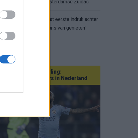
appartement op Amsterdamse Zuidas
Marcos Leonardo laat eerste indruk achter
0.
bij Ajax: 'Hier gaan fans van genieten'
eer nieuws
Van Götze tot Sterling:
statementtransfers in Nederland