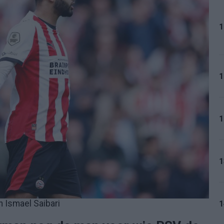
1
1
1
1
 Ismael Saibari
1