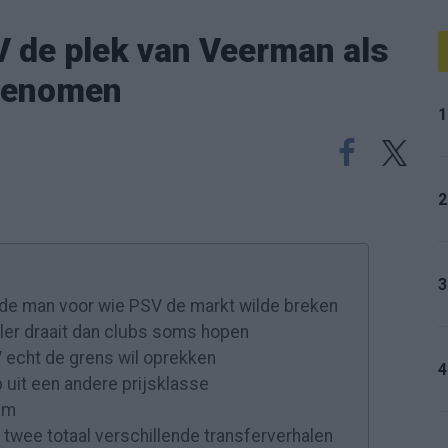
SV de plek van Veerman als
rgenomen
1
2
3
de man voor wie PSV de markt wilde breken
ller draait dan clubs soms hopen
V echt de grens wil oprekken
4
 uit een andere prijsklasse
um
 twee totaal verschillende transferverhalen