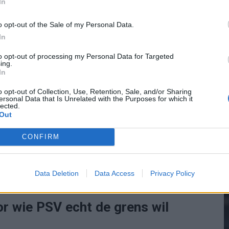
markt sneller draait dan clubs
In
o opt-out of the Sale of my Personal Data.
In
2
 speler geworden. Dat is te simpel. Hij is nog steeds
to opt-out of processing my Personal Data for Targeted
ssing, gevoel voor tempo en kwaliteiten die ook
ing.
In
leen kijkt de markt nooit alleen naar kwaliteit. Ook
M
recente indruk en de vraag hoeveel clubs zich echt
o opt-out of Collection, Use, Retention, Sale, and/or Sharing
ersonal Data that Is Unrelated with the Purposes for which it
lected.
ag spelen mee. Daar zie je hoe dun de lijn is tussen
Out
ede verkoop.
CONFIRM
aande transfer van historische proporties. Nu lijkt de
e nog steeds groot is, maar niet meer uitzonderlijk. En
Data Deletion
Data Access
Privacy Policy
ere speler naar voren.
oor wie PSV echt de grens wil