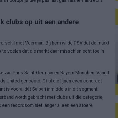
als hoofdprijs die je pas laat gaan als iemand echt
k clubs op uit een andere
 verschil met Veerman. Bij hem wilde PSV dat de markt
b te voelen dat die markt daar misschien echt toe in
e van Paris Saint-Germain en Bayern München. Vanuit
ds United genoemd. Of al die lijnen even concreet
unt is vooral dát Saibari inmiddels in dit segment
erband wordt gebracht met clubs uit die categorie,
s een recordsom niet langer alleen een stoere