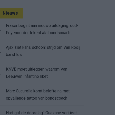
Nieuws
Fraser begint aan nieuwe uitdaging: oud-
.
Feyenoorder tekent als bondscoach
Ajax ziet kans schoon: strijd om Van Rooij
.
barst los
KNVB moet uitleggen waarom Van
.
Leeuwen Infantino liket
Marc Cucurella komt belofte na met
.
opvallende tattoo van bondscoach
Hart gaf de doorslag': Ouazane verkiest