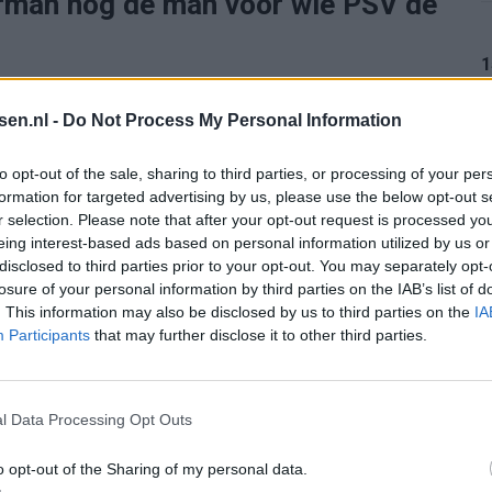
erman nog de man voor wie PSV de
1
n heel andere plek in het verhaal. PSV wilde alleen
tsen.nl -
Do Not Process My Personal Information
p tafel kwam. Volgens berichten uit die periode
uro. Dat was geen vrijblijvende onderhandelingstactiek
1
to opt-out of the sale, sharing to third parties, or processing of your per
an de markt: wie Veerman wilde, moest een grens
formation for targeted advertising by us, please use the below opt-out s
r selection. Please note that after your opt-out request is processed y
eing interest-based ads based on personal information utilized by us or
1
disclosed to third parties prior to your opt-out. You may separately opt-
losure of your personal information by third parties on the IAB’s list of
. This information may also be disclosed by us to third parties on the
IA
Participants
that may further disclose it to other third parties.
ique Marseille werd genoemd, Premier League-clubs
rentford concreter in beeld. Maar de bedragen die
1
 zakten langzaam naar een veel realistischer niveau.
l Data Processing Opt Outs
pakweg twintig miljoen” als uitgangspunt.
o opt-out of the Sharing of my personal data.
1