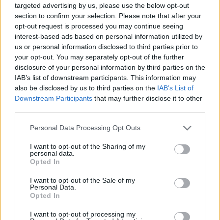
targeted advertising by us, please use the below opt-out
Feyenoorder tekent als bondscoach
section to confirm your selection. Please note that after your
opt-out request is processed you may continue seeing
Kan Givairo Read de duurste verdediger ooit van
interest-based ads based on personal information utilized by
Feyenoord worden? Deze records liggen binnen
bereik
us or personal information disclosed to third parties prior to
your opt-out. You may separately opt-out of the further
disclosure of your personal information by third parties on the
Van Bronckhorst voert druk op: Feyenoord wil op
deze twee posities nog versterken
IAB’s list of downstream participants. This information may
also be disclosed by us to third parties on the
IAB’s List of
Downstream Participants
that may further disclose it to other
Feyenoord incasseert miljoenen: transfer Leo
third parties.
Sauer naar Stuttgart bijna rond
Personal Data Processing Opt Outs
Feyenoord zet deur open voor miljoenen: Ueda
I want to opt-out of the Sharing of my
en Hadj Moussa mogen vertrekken
personal data.
Opted In
Feyenoord sluit voorbereiding bijna af: dit staat
I want to opt-out of the Sale of my
er nog op het programma
Personal Data.
Opted In
Shaqueel van Persie ontkracht geruchten over
I want to opt-out of processing my
keuze voor Marokko