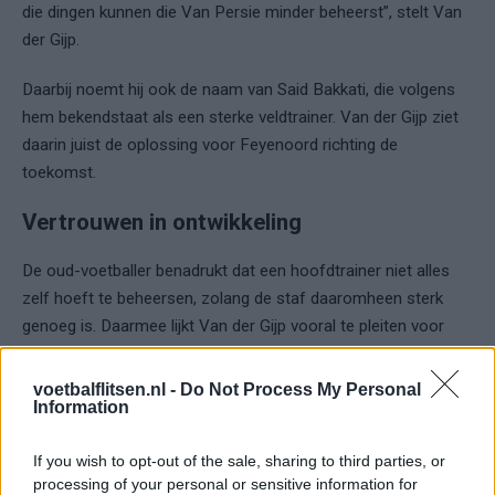
die dingen kunnen die Van Persie minder beheerst”, stelt Van
der Gijp.
Daarbij noemt hij ook de naam van Said Bakkati, die volgens
hem bekendstaat als een sterke veldtrainer. Van der Gijp ziet
daarin juist de oplossing voor Feyenoord richting de
toekomst.
Vertrouwen in ontwikkeling
De oud-voetballer benadrukt dat een hoofdtrainer niet alles
zelf hoeft te beheersen, zolang de staf daaromheen sterk
genoeg is. Daarmee lijkt Van der Gijp vooral te pleiten voor
extra ondersteuning rond Van Persie, in plaats van directe
twijfel over diens
toekomst
.
voetbalflitsen.nl -
Do Not Process My Personal
Information
Ajax
Feyenoord
PSV
If you wish to opt-out of the sale, sharing to third parties, or
processing of your personal or sensitive information for
Fraser begint aan nieuwe uitdaging: oud-