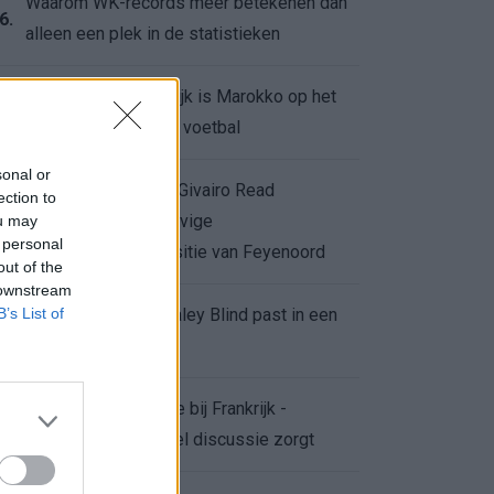
Waarom WK-records meer betekenen dan
6.
alleen een plek in de statistieken
Voor de Schilderswijk is Marokko op het
7.
WK meer dan alleen voetbal
sonal or
Afgewezen bod op Givairo Read
ection to
onderstreept de stevige
ou may
8.
 personal
onderhandelingspositie van Feyenoord
out of the
 downstream
B’s List of
De terugkeer van Daley Blind past in een
9.
groter plan van Ajax
Waarom de arbitrage bij Frankrijk -
0.
Marokko voor zoveel discussie zorgt