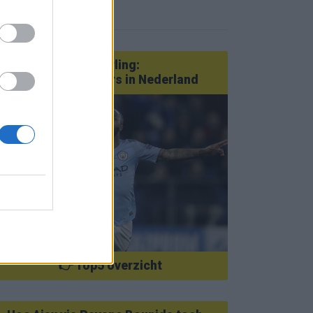
eer nieuws
Van Götze tot Sterling:
statementtransfers in Nederland
👉 Top5 overzicht