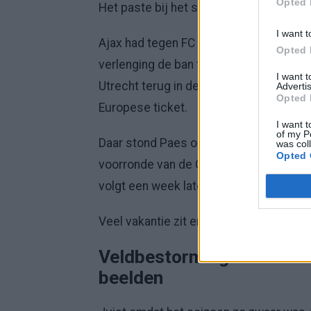
Opted 
Het paste bij het seizoen.
I want t
Ajax had tegen FC Utrecht opnieuw lang
Opted 
verlenging de ban te breken met een ty
I want 
Utrecht terug in de wedstrijd. Daardoo
Advertis
Opted 
Europese ticket.
I want t
of my P
Daar stond Paes op. De doelman pakte 
was col
Opted 
voorronde van de Conference League ging
volgt een week later.
Veel vakantie zit er dus niet in.
Veldbestorming in Volend
beelden