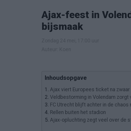
Ajax-feest in Volen
bijsmaak
Zondag 24 mei, 17:00 uur
Auteur: Koen
Inhoudsopgave
1.
Ajax viert Europees ticket na zwaar
2.
Veldbestorming in Volendam zorgt 
3.
FC Utrecht blijft achter in de chaos
4.
Rellen buiten het stadion
5.
Ajax-opluchting zegt veel over de s