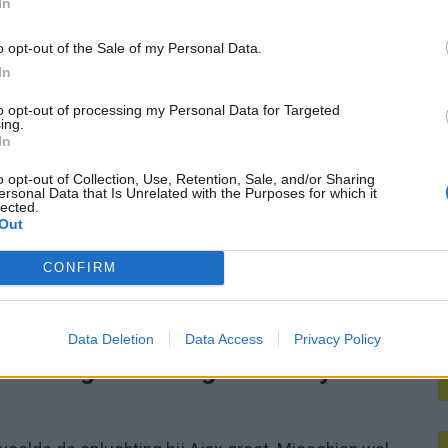
In
M
o opt-out of the Sale of my Personal Data.
 nodig om afstand te nemen. Davy Klaassen leek in de
In
pische Klaassen-goal, maar Gjivai Zechiël bracht
to opt-out of processing my Personal Data for Targeted
r moesten strafschoppen beslissen over het laatste
ing.
In
o opt-out of Collection, Use, Retention, Sale, and/or Sharing
ersonal Data that Is Unrelated with the Purposes for which it
twee penalty’s, waarna Ajax alsnog naar de tweede
lected.
Out
. Op 23 juli begint die Europese route al. De return
CONFIRM
Data Deletion
Data Access
Privacy Policy
am zorgt voor ongemakkelijke