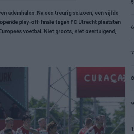
5
en ademhalen. Na een treurig seizoen, een vijfde
lopende play-off-finale tegen FC Utrecht plaatsten
6
ropees voetbal. Niet groots, niet overtuigend,
7
8
9
1