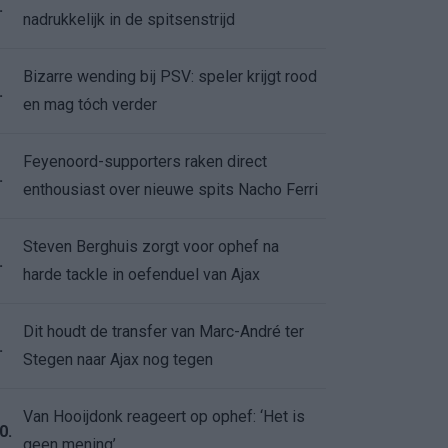
.
nadrukkelijk in de spitsenstrijd
Bizarre wending bij PSV: speler krijgt rood
.
en mag tóch verder
Feyenoord-supporters raken direct
.
enthousiast over nieuwe spits Nacho Ferri
Steven Berghuis zorgt voor ophef na
.
harde tackle in oefenduel van Ajax
Dit houdt de transfer van Marc-André ter
.
Stegen naar Ajax nog tegen
Van Hooijdonk reageert op ophef: ‘Het is
0.
geen mening’