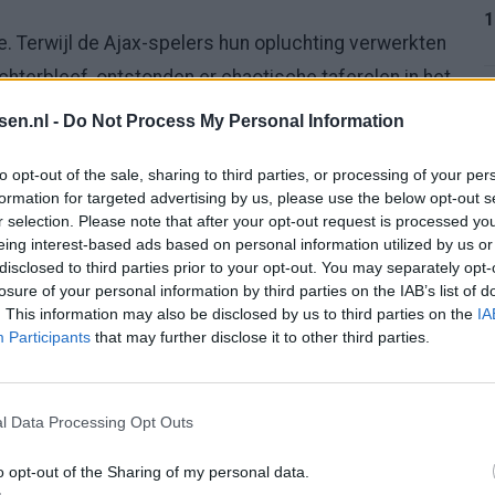
1
. Terwijl de Ajax-spelers hun opluchting verwerkten
chterbleef, ontstonden er chaotische taferelen in het
 ESPN met Mike van der Hoorn moest abrupt worden
1
tsen.nl -
Do Not Process My Personal Information
to opt-out of the sale, sharing to third parties, or processing of your per
t na zwaar seizoen
formation for targeted advertising by us, please use the below opt-out s
r selection. Please note that after your opt-out request is processed y
1
eing interest-based ads based on personal information utilized by us or
pelijk. Dit was geen gewone overwinning. Dit was een
disclosed to third parties prior to your opt-out. You may separately opt-
a alles moeizaam ging.
losure of your personal information by third parties on the IAB’s list of
. This information may also be disclosed by us to third parties on the
IA
1
Participants
that may further disclose it to other third parties.
over ESPN al “gewoon echt een kloteseizoen”. Daar
neens alles aan. Ajax eindigde als vijfde, moest de
g eens niet in de Johan Cruijff ArenA, maar in
l Data Processing Opt Outs
2
 Styles was de ArenA niet beschikbaar.
o opt-out of the Sharing of my personal data.