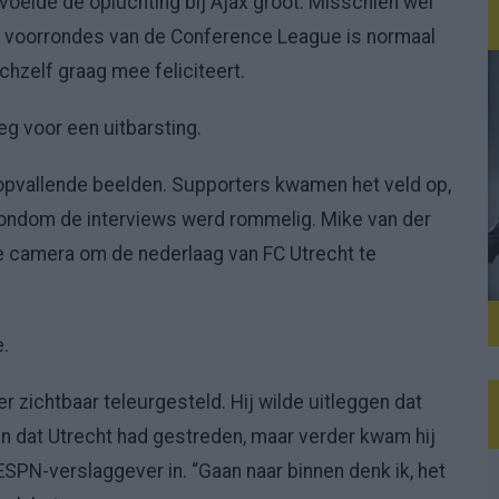
voelde de opluchting bij Ajax groot. Misschien wel
 de voorrondes van de Conference League is normaal
chzelf graag mee feliciteert.
eg voor een uitbarsting.
opvallende beelden. Supporters kwamen het veld op,
ondom de interviews werd rommelig. Mike van der
 camera om de nederlaag van FC Utrecht te
e.
r zichtbaar teleurgesteld. Hij wilde uitleggen dat
 en dat Utrecht had gestreden, maar verder kwam hij
e ESPN-verslaggever in. “Gaan naar binnen denk ik, het