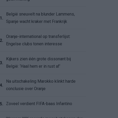
België sneuvelt na blunder Lammens,
1.
Spanje wacht kraker met Frankrijk
Oranje-international op transferlijst:
2.
Engelse clubs tonen interesse
Kijkers zien één grote dissonant bij
3.
België: ‘Haal hem er in rust af’
Na uitschakeling Marokko klinkt harde
4.
conclusie over Oranje
Zoveel verdient FIFA-baas Infantino
5.