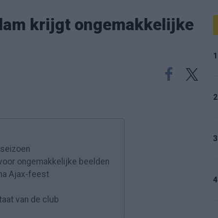
dam krijgt ongemakkelijke
1
2
3
 seizoen
voor ongemakkelijke beelden
 na Ajax-feest
4
taat van de club