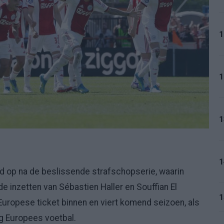
1
1
1
1
 op na de beslissende strafschopserie, waarin
 inzetten van Sébastien Haller en Souffian El
1
 Europese ticket binnen en viert komend seizoen, als
og Europees voetbal.