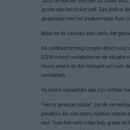
Juist omdat het seizoen zo zwaar was, 
groter dan het ticket zelf. Een plek in
gesproken niet het podium waar Ajax zi
Maar na dit seizoen was zelfs dat geno
De veldbestorming zorgde direct voor 
ESPN moest schakelen en de situatie r
Hoorn stond op dat moment net voor de
verwerken.
Hij kwam nauwelijks aan zijn verhaal to
“Het is gewoon zonde”, zei de verdedige
penalty’s als een loterij kunnen voelen
niet. Toen het veld voller liep, greep d