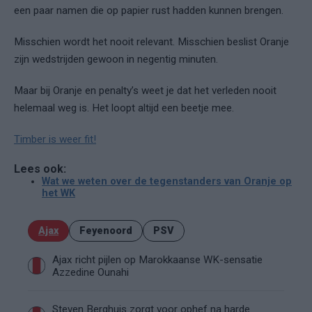
een paar namen die op papier rust hadden kunnen brengen.
Misschien wordt het nooit relevant. Misschien beslist Oranje
zijn wedstrijden gewoon in negentig minuten.
Maar bij Oranje en penalty’s weet je dat het verleden nooit
helemaal weg is. Het loopt altijd een beetje mee.
Timber is weer fit!
Lees ook:
Wat we weten over de tegenstanders van Oranje op
het WK
Ajax
Feyenoord
PSV
Ajax richt pijlen op Marokkaanse WK-sensatie
Azzedine Ounahi
Steven Berghuis zorgt voor ophef na harde