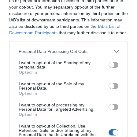
us or personal information disclosed to third parties prior to
zwaarder, de wachttijd langer, het gevolg groter. Louis van
your opt-out. You may separately opt-out of the further
Gaal zei na de uitschakeling tegen Argentinië in 2022 al dat je
disclosure of your personal information by third parties on the
IAB’s list of downstream participants. This information may
de aanloop en het schot kunt trainen, maar de druk van zo’n
also be disclosed by us to third parties on the
IAB’s List of
moment niet volledig kunt nabootsen.
Downstream Participants
that may further disclose it to other
third parties.
Precies daar zit de spanning.
Personal Data Processing Opt Outs
Penaltyserie blijft moeilijk te
I want to opt-out of the Sharing of my
plannen voor Oranje
personal data.
Opted In
Oranje heeft in het verleden veel geprobeerd. Er werd
I want to opt-out of the Sale of my
geoefend, er werd nagedacht over keepers, er kwamen
Personal Data.
Opted In
specialisten bij en er werd wetenschappelijk gekeken naar
strafschoppen. Toch bleek dat geen garantie.
I want to opt-out of processing my
Personal Data for Targeted Advertising.
Opted In
De serie tegen Costa Rica in 2014 liet zien dat voorbereiding
kan helpen. De wissel van Cillessen naar Krul werd een
I want to opt-out of Collection, Use,
Retention, Sale, and/or Sharing of my
meesterzet. Maar de halve finale tegen Argentinië liet een
Personal Data that Is Unrelated with the