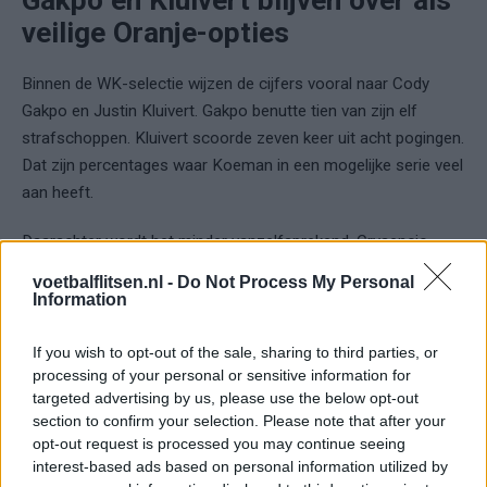
veilige Oranje-opties
Binnen de WK-selectie wijzen de cijfers vooral naar Cody
Gakpo en Justin Kluivert. Gakpo benutte tien van zijn elf
strafschoppen. Kluivert scoorde zeven keer uit acht pogingen.
Dat zijn percentages waar Koeman in een mogelijke serie veel
aan heeft.
Daarachter wordt het minder vanzelfsprekend. Crysencio
Summerville heeft vijf van zijn zes penalty’s benut, maar heeft
voetbalflitsen.nl -
Do Not Process My Personal
minder ervaring op dat vlak. Teun Koopmeiners nam er veel
Information
meer, 43 in totaal, maar miste er ook acht. Memphis Depay
heeft met 51 pogingen veel ervaring, maar zijn percentage ligt
If you wish to opt-out of the sale, sharing to third parties, or
processing of your personal or sensitive information for
lager. Wout Weghorst, Donyell Malen en Brian Brobbey
targeted advertising by us, please use the below opt-out
hebben eveneens wisselende cijfers.
section to confirm your selection. Please note that after your
opt-out request is processed you may continue seeing
Dat zegt niet alles. Een penalty op een WK is iets anders dan
interest-based ads based on personal information utilized by
een strafschop in een competitiewedstrijd. De druk is