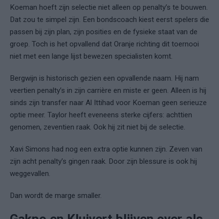
Koeman hoeft zijn selectie niet alleen op penalty’s te bouwen.
Dat zou te simpel zijn. Een bondscoach kiest eerst spelers die
passen bij zijn plan, zijn posities en de fysieke staat van de
groep. Toch is het opvallend dat Oranje richting dit toernooi
niet met een lange lijst bewezen specialisten komt.
Bergwijn is historisch gezien een opvallende naam. Hij nam
veertien penalty’s in zijn carrière en miste er geen. Alleen is hij
sinds zijn transfer naar Al Ittihad voor Koeman geen serieuze
optie meer. Taylor heeft eveneens sterke cijfers: achttien
genomen, zeventien raak. Ook hij zit niet bij de selectie.
Xavi Simons had nog een extra optie kunnen zijn. Zeven van
zijn acht penalty’s gingen raak. Door zijn blessure is ook hij
weggevallen.
Dan wordt de marge smaller.
Gakpo en Kluivert blijven over als