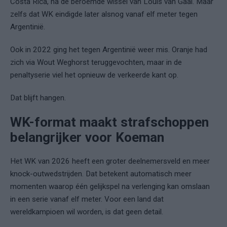
Costa Rica, na de beroemde wissel van Louis van Gaal. Maar
zelfs dat WK eindigde later alsnog vanaf elf meter tegen
Argentinië.
Ook in 2022 ging het tegen Argentinië weer mis. Oranje had
zich via Wout Weghorst teruggevochten, maar in de
penaltyserie viel het opnieuw de verkeerde kant op.
Dat blijft hangen.
WK-format maakt strafschoppen
belangrijker voor Koeman
Het WK van 2026 heeft een groter deelnemersveld en meer
knock-outwedstrijden. Dat betekent automatisch meer
momenten waarop één gelijkspel na verlenging kan omslaan
in een serie vanaf elf meter. Voor een land dat
wereldkampioen wil worden, is dat geen detail.