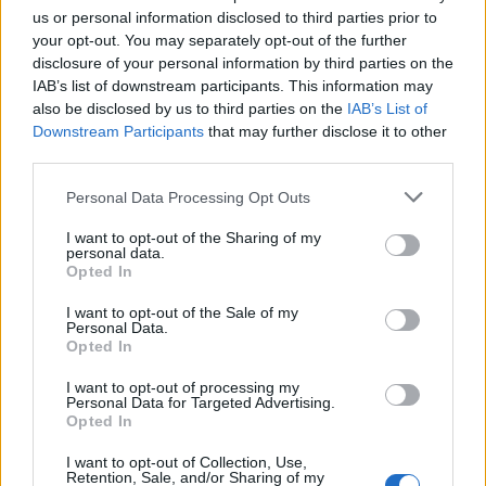
us or personal information disclosed to third parties prior to
The Telegraph plaatste hem nadrukkelijk richting de uitgang.
your opt-out. You may separately opt-out of the further
Van Persie haalde dat beeld terug naar de werkelijkheid binnen
disclosure of your personal information by third parties on the
Feyenoord: er is nog niet gesproken, dus er is ook nog geen
IAB’s list of downstream participants. This information may
definitief besluit. Daarmee beschermt hij niet alleen de speler,
also be disclosed by us to third parties on the
IAB’s List of
Downstream Participants
that may further disclose it to other
maar ook de club.
third parties.
Want als iedereen denkt dat Sterling toch vertrekt, verandert
Personal Data Processing Opt Outs
dat de onderhandelingspositie. Clubs kunnen afwachten. De
I want to opt-out of the Sharing of my
speler kan onrust voelen. Supporters gaan alvast invullen wat
personal data.
zijn status is.
Opted In
I want to opt-out of the Sale of my
Feyenoord heeft er weinig aan als zo’n verhaal te vroeg gaat
Personal Data.
kantelen.
Opted In
De transferzomer van Feyenoord
I want to opt-out of processing my
Personal Data for Targeted Advertising.
begint met open vragen
Opted In
I want to opt-out of Collection, Use,
De situatie rond Sterling past in een bredere fase waarin
Retention, Sale, and/or Sharing of my