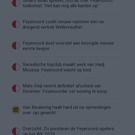
Givairo Read spreekt zich uit over Feyenoord-
toekomst: 'Het kan nog alle kanten op'
Feyenoord zoekt nieuwe nummer één na
dreigend vertrek Wellenreuther
Feyenoord doet voorstel aan beoogde nieuwe
eerste keeper
Saoedische topclub maakt werk van Hadj
Moussa: Feyenoord wacht op bod
Mats Deijl neemt definitief afscheid van
Deventer: Feyenoorder zet woning te koop
Van Beukering haalt hard uit na opmerkingen
over zijn gewicht
Overzicht: Zo presteren de Feyenoord-spelers
op het WK 2026