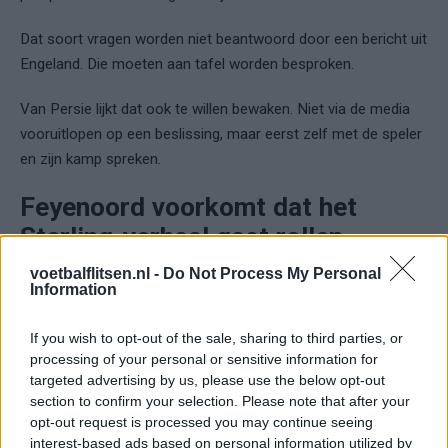
Dat soort vragen worden niet beantwoord door een bericht uit
Engeland. Die moeten aan tafel worden besproken.
Van Persie lijkt dat ook te willen bewaken. Niet via de media
vooruitlopen op een beslissing, maar eerst zelf met de speler
en zijn kamp spreken.
Feyenoord voorkomt dat het
Sterling-verhaal gaat rollen
voetbalflitsen.nl -
Do Not Process My Personal
De reactie van Van Persie zegt ook iets over de regie rond
Information
transfers. Zeker bij een grote naam kan een bericht snel een
eigen leven gaan leiden. Eerst is er sprake van interesse.
If you wish to opt-out of the sale, sharing to third parties, or
Daarna van een mogelijk vertrek. En voordat de club zelf iets
processing of your personal or sensitive information for
targeted advertising by us, please use the below opt-out
heeft gezegd, lijkt de conclusie al getrokken.
section to confirm your selection. Please note that after your
opt-out request is processed you may continue seeing
Bij Sterling gebeurde dat nu ook een beetje.
interest-based ads based on personal information utilized by