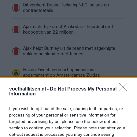
Dit verdient Dusan Tadic bij NEC: salaris en
contractdetails
Ajax dicht bij komst Arokodare: huurdeal met
koopoptie van 22 miljoen
Ajax helpt Burnley uit de brand met afgeknipte
sokken na blunder met tenues
Hakim Ziyech verhuurt opnieuw luxe
appartement op Amsterdamse Zuidas
voetbalflitsen.nl -
Do Not Process My Personal
Marcos Leonardo laat eerste indruk achter bij
Information
Ajax: 'Hier gaan fans van genieten'
If you wish to opt-out of the sale, sharing to third parties, or
Resterend oefenprogramma Ajax: waar zijn de
processing of your personal or sensitive information for
duels te zien
targeted advertising by us, please use the below opt-out
section to confirm your selection. Please note that after your
opt-out request is processed you may continue seeing
Ajax groeit onder Míchel, maar transfermarkt