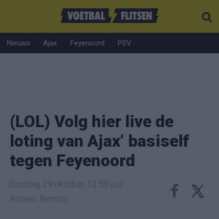
Nieuws
Ajax
Feyenoord
PSV
(LOL) Volg hier live de
loting van Ajax’ basiself
tegen Feyenoord
Dinsdag 29 oktober, 12:50 uur
Auteur: Remco