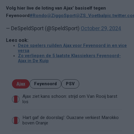
Volg hier live de loting van Ajax’ basiself tegen
Feyenoord
#Rondo
@ZiggoSport
@ZS_Voetbal
pic.twitter.
— DeSpeldSport (@SpeldSport)
October 29, 2024
Lees ook:
Deze spelers ruilden Ajax voor Feyenoord in en vice
versa
Zo verliepen de 5 laatste Klassiekers Feyenoord-
Ajax in De Kuip
Ajax
Feyenoord
PSV
Ajax ziet kans schoon: strijd om Van Rooij barst
los
Hart gaf de doorslag': Ouazane verkiest Marokko
boven Oranje