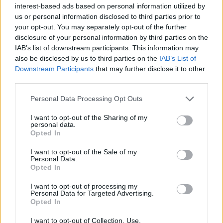
blijft cruciaal
interest-based ads based on personal information utilized by
us or personal information disclosed to third parties prior to
your opt-out. You may separately opt-out of the further
Ajax-talent Mohamed Abdalla schrijft Europese
disclosure of your personal information by third parties on the
geschiedenis
IAB’s list of downstream participants. This information may
also be disclosed by us to third parties on the
IAB’s List of
Shane Kluivert krijgt kans van Flick en begint in
Downstream Participants
that may further disclose it to other
de basis bij FC Barcelona
third parties.
Personal Data Processing Opt Outs
Servische media vergelijken Ajax-talent Abdellah
Ouazane met Lionel Messi
I want to opt-out of the Sharing of my
personal data.
Opted In
Ajax zet grote stap richting volgende ronde na
ruime zege op Vojvodina
I want to opt-out of the Sale of my
Personal Data.
Opted In
Dusan Tadic kijkt met bijzondere gevoelens naar
Ajax - Vojvodina
I want to opt-out of processing my
Personal Data for Targeted Advertising.
Opted In
Zo veranderde de relatie tussen Rafael van der
Vaart en Sylvie Meis door de jaren heen
I want to opt-out of Collection, Use,