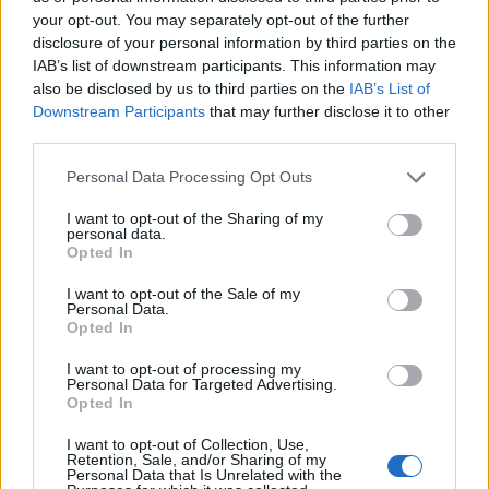
your opt-out. You may separately opt-out of the further
“Twente was toen niet haalbaar”: Weghorst blikt
disclosure of your personal information by third parties on the
terug op Ajax-keuze
IAB’s list of downstream participants. This information may
also be disclosed by us to third parties on the
IAB’s List of
Downstream Participants
that may further disclose it to other
De transferprioriteiten van Ajax worden steeds
duidelijker
third parties.
Personal Data Processing Opt Outs
Ajax begint voorbereiding met nederlaag: zo ziet
de route naar PEC eruit
I want to opt-out of the Sharing of my
personal data.
Opted In
Zo overtuigde PSV Sven Mijnans en bleef Ajax
met lege handen achter
I want to opt-out of the Sale of my
Personal Data.
Opted In
Waarom steeds meer sleutelfiguren Ajax
verlaten
I want to opt-out of processing my
Personal Data for Targeted Advertising.
Opted In
Steijn: ‘Bergwijn was niet mijn eerste keus als
Ajax-aanvoerder’
I want to opt-out of Collection, Use,
Retention, Sale, and/or Sharing of my
Personal Data that Is Unrelated with the