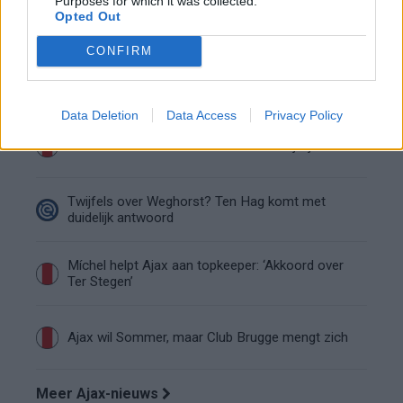
Purposes for which it was collected.
Van Gaal-vertrek markeert einde van bestuurlijke
Opted Out
Ajax-fase
CONFIRM
Wie is Federico Viñas, de Uruguayaanse WK-
spits op het lijstje van Ajax?
Data Deletion
Data Access
Privacy Policy
‘Definitief einde verhaal voor Beuker bij Ajax’
Twijfels over Weghorst? Ten Hag komt met
duidelijk antwoord
Míchel helpt Ajax aan topkeeper: ‘Akkoord over
Ter Stegen’
Ajax wil Sommer, maar Club Brugge mengt zich
Meer Ajax-nieuws