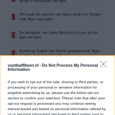
tackle in oefenduel van Ajax
Dit houdt de transfer van Marc-André ter Stegen
naar Ajax nog tegen
De terugkeer van Daley Blind past in een groter
plan van Ajax
Kritiek op Engels van Míchel genuanceerd: ‘Ajax-
spelers snappen dat echt wel’
voetbalflitsen.nl -
Do Not Process My Personal
De eerste Míchel-dagen bij Ajax: Blind coacht,
Information
Gloukh krijgt standje en Ceballos wordt gebeld
If you wish to opt-out of the sale, sharing to third parties, or
Steur kiest voor Newcastle na gemiste
processing of your personal or sensitive information for
duidelijkheid bij Ajax
targeted advertising by us, please use the below opt-out
section to confirm your selection. Please note that after your
opt-out request is processed you may continue seeing
Blind kan bij Ajax de speler naast Míchel worden
interest-based ads based on personal information utilized by
us or personal information disclosed to third parties prior to