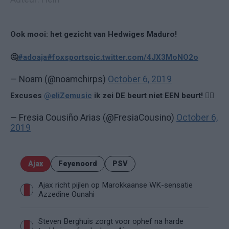
Ook mooi: het gezicht van Hedwiges Maduro!
🤔
#adoaja
#foxsports
pic.twitter.com/4JX3MoNO2o
— Noam (@noamchirps)
October 6, 2019
Excuses
@eliZemusic
ik zei DE beurt niet EEN beurt! ☝🏼
— Fresia Cousiño Arias (@FresiaCousino)
October 6,
2019
Ajax
Feyenoord
PSV
Ajax richt pijlen op Marokkaanse WK-sensatie
Azzedine Ounahi
Steven Berghuis zorgt voor ophef na harde