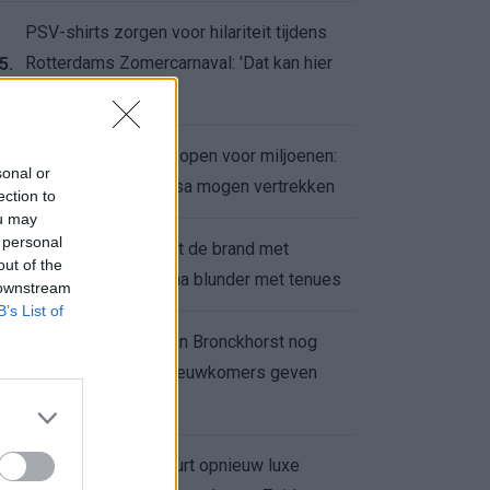
PSV-shirts zorgen voor hilariteit tijdens
Rotterdams Zomercarnaval: 'Dat kan hier
5.
niet'
Feyenoord zet deur open voor miljoenen:
6.
sonal or
Ueda en Hadj Moussa mogen vertrekken
ection to
ou may
 personal
Ajax helpt Burnley uit de brand met
7.
out of the
afgeknipte sokken na blunder met tenues
 downstream
B’s List of
Feyenoord onder Van Bronckhorst nog
altijd ongeslagen: nieuwkomers geven
8.
hoop
Hakim Ziyech verhuurt opnieuw luxe
9.