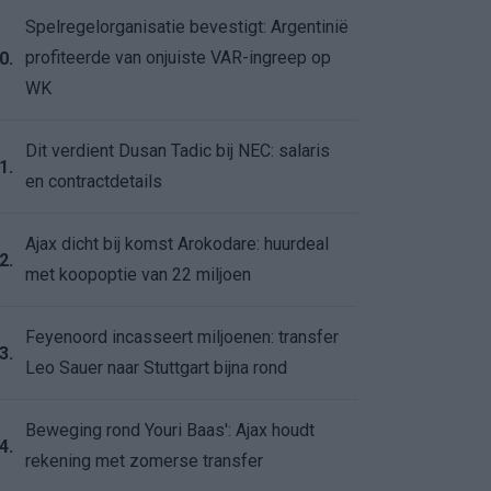
Spelregelorganisatie bevestigt: Argentinië
profiteerde van onjuiste VAR-ingreep op
0.
WK
Dit verdient Dusan Tadic bij NEC: salaris
1.
en contractdetails
Ajax dicht bij komst Arokodare: huurdeal
2.
met koopoptie van 22 miljoen
Feyenoord incasseert miljoenen: transfer
3.
Leo Sauer naar Stuttgart bijna rond
Beweging rond Youri Baas': Ajax houdt
4.
rekening met zomerse transfer