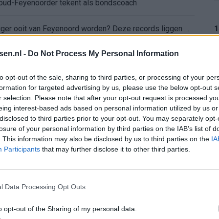
: oud-Feyenoorder tekent als bondscoach
1
Kan Givairo Read de duurste verdediger ooit van Feyenoord worden? Deze records liggen binnen bereik
tsen.nl -
Do Not Process My Personal Information
enoord wil op deze twee posities nog versterken
1
to opt-out of the sale, sharing to third parties, or processing of your per
sfer Leo Sauer naar Stuttgart bijna rond
formation for targeted advertising by us, please use the below opt-out s
r selection. Please note that after your opt-out request is processed y
oenen: Ueda en Hadj Moussa mogen vertrekken
eing interest-based ads based on personal information utilized by us or
1
disclosed to third parties prior to your opt-out. You may separately opt-
losure of your personal information by third parties on the IAB’s list of
af: dit staat er nog op het programma
. This information may also be disclosed by us to third parties on the
IA
Participants
that may further disclose it to other third parties.
chten over keuze voor Marokko
1
d in de problemen rond Hadj Moussa?
l Data Processing Opt Outs
o opt-out of the Sharing of my personal data.
nding: het Feyenoord-verhaal van Calvin Stengs
1