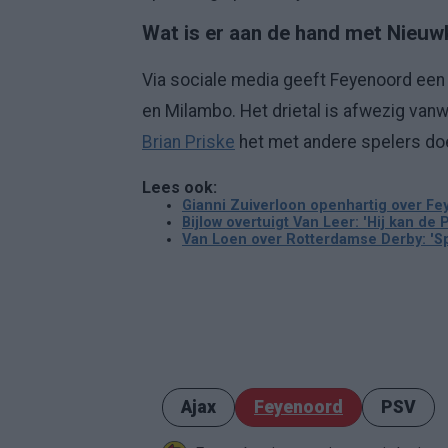
Wat is er aan de hand met Nieu
Via sociale media geeft Feyenoord ee
en Milambo. Het drietal is afwezig va
Brian Priske
het met andere spelers d
Lees ook:
Gianni Zuiverloon openhartig over F
Bijlow overtuigt Van Leer: 'Hij kan de
Van Loen over Rotterdamse Derby: 'Spa
Ajax
Feyenoord
PSV