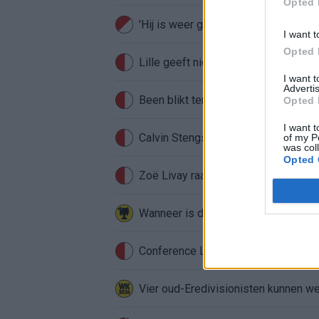
Opted 
'Hij is weer gewoon mijn vader': Sh
I want t
Opted 
Lille geeft niet op na afwijzing: kom
I want 
Advertis
Been blikt terug op historische afstra
Opted 
I want t
Calvin Stengs opnieuw vader: bijzo
of my P
was col
Opted 
Zoë Livay raakt draad kwijt tijdens
Conference League-ophef: Hamrun u
Vier oud-Eredivisionisten kunnen 