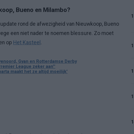
wkoop, Bueno en Milambo?
1
n update rond de afwezigheid van Nieuwkoop, Bueno
nwege een niet nader te noemen blessure. Zo moet
oen op
Het Kasteel
.
1
eyenoord, Gyan en Rotterdamse Derby
 Premier League zeker aan''
1
rta maakt het ze altijd moeilijk'
1
1