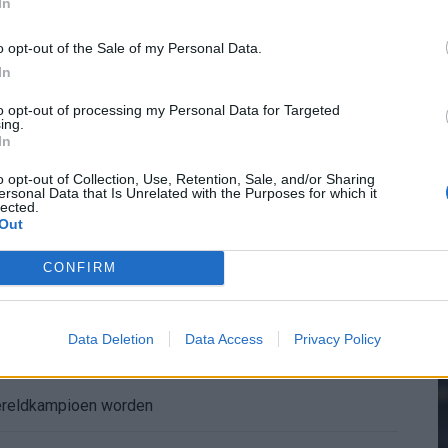
In
aqueel openhartig over Robin van Persie
o opt-out of the Sale of my Personal Data.
In
2
t er nieuw bod op Gjivai Zechiël?
to opt-out of processing my Personal Data for Targeted
ing.
ffing: "Die schaamte voel ik nog altijd"
In
M
o opt-out of Collection, Use, Retention, Sale, and/or Sharing
nder nieuws in onzekere transferzomer
ersonal Data that Is Unrelated with the Purposes for which it
lected.
Out
 open dag Feyenoord na storing met autocue
CONFIRM
Wanneer is de loting voor de Champions League? PSV en Feyenoord weten dan hun tegenstanders
Data Deletion
Data Access
Privacy Policy
itgeschakeld na omstreden strafschop zonder VAR
wereldkampioen worden