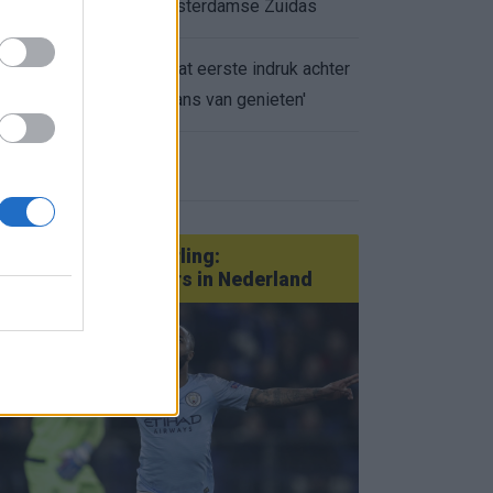
appartement op Amsterdamse Zuidas
Marcos Leonardo laat eerste indruk achter
0.
bij Ajax: 'Hier gaan fans van genieten'
eer nieuws
Van Götze tot Sterling:
statementtransfers in Nederland