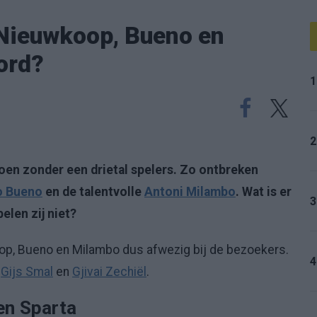
Nieuwkoop, Bueno en
ord?
1
2
n zonder een drietal spelers. Zo ontbreken
o Bueno
en de talentvolle
Antoni Milambo
. Wat is er
3
elen zij niet?
op, Bueno en Milambo dus afwezig bij de bezoekers.
4
r
Gijs Smal
en
Gjivai Zechiël
.
en Sparta