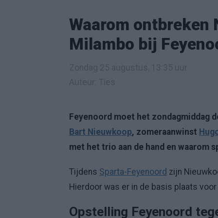
Waarom ontbreken 
Milambo bij Feyeno
Zondag 25 augustus, 13:35 uur
Auteur: Ties
Feyenoord moet het zondagmiddag doe
Bart Nieuwkoop
, zomeraanwinst
Hug
met het trio aan de hand en waarom sp
Tijdens
Sparta-Feyenoord
zijn Nieuwko
Hierdoor was er in de basis plaats voo
Opstelling Feyenoord teg