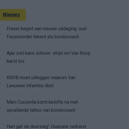
Nieuws
Fraser begint aan nieuwe uitdaging: oud-
.
Feyenoorder tekent als bondscoach
Ajax ziet kans schoon: strijd om Van Rooij
.
barst los
KNVB moet uitleggen waarom Van
.
Leeuwen Infantino liket
Marc Cucurella komt belofte na met
.
opvallende tattoo van bondscoach
Hart gaf de doorslag': Ouazane verkiest