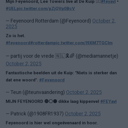
Mijn Feyenoord, Lee Towers live at De Kuip ❤️‍🔥
#feyavl
•
#UEL
pic.twitter.com/pZjQVp0BcV
— Feyenoord Rotterdam (@Feyenoord)
October 2,
2025
Zo is het.
#feyenoord
#rotterdam
pic.twitter.com/l9XM7TGClm
— partij voor de vrede 🇳🇱🎗️🌈 (@mediamannetje)
October 2, 2025
Fantastische beelden uit de Kuip: "Niets is sterker dan
dat ene woord".
#Feyenoord
— Teun (@teunvaandering)
October 2, 2025
MIJN FEYENOORD 🔴⚪️⚫️ dikke laag kippenvel
#FEYavl
— Patrick (@1908FR1937)
October 2, 2025
Feyenoord is hier wel ongeëvenaard in hoor.