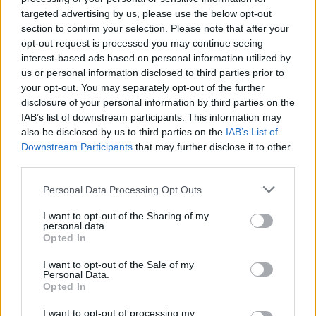
Fraser begint aan nieuwe uitdaging: oud-
targeted advertising by us, please use the below opt-out
Feyenoorder tekent als bondscoach
section to confirm your selection. Please note that after your
opt-out request is processed you may continue seeing
Kan Givairo Read de duurste verdediger ooit van
interest-based ads based on personal information utilized by
Feyenoord worden? Deze records liggen binnen
us or personal information disclosed to third parties prior to
bereik
your opt-out. You may separately opt-out of the further
disclosure of your personal information by third parties on the
Van Bronckhorst voert druk op: Feyenoord wil op
IAB’s list of downstream participants. This information may
deze twee posities nog versterken
also be disclosed by us to third parties on the
IAB’s List of
Downstream Participants
that may further disclose it to other
Feyenoord incasseert miljoenen: transfer Leo
third parties.
Sauer naar Stuttgart bijna rond
Personal Data Processing Opt Outs
Feyenoord zet deur open voor miljoenen: Ueda
I want to opt-out of the Sharing of my
en Hadj Moussa mogen vertrekken
personal data.
Opted In
Feyenoord sluit voorbereiding bijna af: dit staat
I want to opt-out of the Sale of my
er nog op het programma
Personal Data.
Opted In
Shaqueel van Persie ontkracht geruchten over
I want to opt-out of processing my