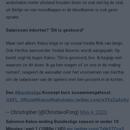
anderhalve meter afstand houden doen ze ook niet bij de club
uit Berlijn en van mondkapjes in de kleedkamer is ook geen
sprake.
Salarissen inkorten? "Dit is gestoord"
Maar niet alleen Kalou krijgt er op social media flink van langs.
Ook Hertha-aanvoerder Vedad Ibisevic wordt aangepakt. Op
beeld zegt hij tegen Kalou: “Dit is gestoord, bro. Ik begrijp niet
waarom ze dit doen. Ik ga hen vragen of ze ons in de maling
nemen”, reageert de aanvaller over het voornemen van Hertha
om de salarissen van de spelers met tien procent in te korten.
Das
#Bundesliga
Konzept kurz zusammengefasst.
@DFL_Official
#Kalou
#hahohe
pic.twitter.com/w3YxZuAxXu
— Christopher (@ChristavoFring)
May 4, 2020
Salomon Kalou ending Bundesliga season in under 10
Minutes | part 1 (1080p / HD)
pic.twitter.com/Tylb97Zcy3