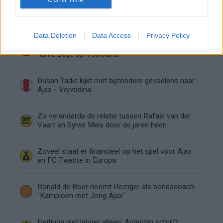
Servische media vergelijken Ajax-talent Abdellah
Ouazane met Lionel Messi
Data Deletion
Data Access
Privacy Policy
Ajax zet grote stap richting volgende ronde na
ruime zege op Vojvodina
Dusan Tadic kijkt met bijzondere gevoelens naar
Ajax - Vojvodina
Zo veranderde de relatie tussen Rafael van der
Vaart en Sylvie Meis door de jaren heen
Zoveel staat er financieel op het spel voor Ajax
en FC Twente in Europa
Ronald de Boer noemt Reiziger als bondscoach:
"Kampioen met Jong Ajax"
Heitinga niet langer alleen: Argentijn schrijft