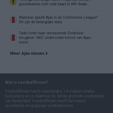
geschiedenis met rode kaart in WK-finale
Wanneer speelt Ajax in de Conference League?
Dit zijn de belangrijke data
Tadic lonkt naar verrassende Eredivisie-
terugkeer: NEC onderzoekt komst van Ajax-
icoon
Meer Ajax-nieuws
Wat is voetbalflitsen?
Voetbalflitsen heeft maandelijks 1,4 miljoen unieke
bezoekers en is daarmee de derde grootste voetbalsite
van Nederland. Voetbalflitsen heeft het meest
opvallende en grappige voetbalnieuws.