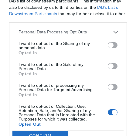
IAB’s list of downstream participants. This information may
also be disclosed by us to third parties on the
IAB’s List of
Hakim Ziyech verhuurt opnieuw luxe
Downstream Participants
that may further disclose it to other
appartement op Amsterdamse Zuidas
third parties.
Personal Data Processing Opt Outs
Marcos Leonardo laat eerste indruk achter bij
Ajax: 'Hier gaan fans van genieten'
I want to opt-out of the Sharing of my
personal data.
Opted In
Resterend oefenprogramma Ajax: waar zijn de
duels te zien
I want to opt-out of the Sale of my
Personal Data.
Opted In
Ajax groeit onder Míchel, maar transfermarkt
blijft cruciaal
I want to opt-out of processing my
Personal Data for Targeted Advertising.
Opted In
Ajax-talent Mohamed Abdalla schrijft Europese
geschiedenis
I want to opt-out of Collection, Use,
Retention, Sale, and/or Sharing of my
Personal Data that Is Unrelated with the
Purposes for which it was collected.
Shane Kluivert krijgt kans van Flick en begint in
Opted Out
de basis bij FC Barcelona
CONFIRM