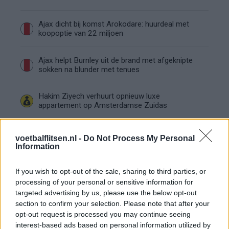
Ajax dicht bij komst Arokodare: huurdeal met
koopoptie van 22 miljoen
Ajax helpt Burnley uit de brand met afgeknipte
sokken na blunder met tenues
Hakim Ziyech verhuurt opnieuw luxe
appartement op Amsterdamse Zuidas
Marcos Leonardo laat eerste indruk achter bij
voetbalflitsen.nl -
Do Not Process My Personal
Ajax: 'Hier gaan fans van genieten'
Information
Resterend oefenprogramma Ajax: waar zijn de
If you wish to opt-out of the sale, sharing to third parties, or
duels te zien
processing of your personal or sensitive information for
targeted advertising by us, please use the below opt-out
section to confirm your selection. Please note that after your
Ajax groeit onder Míchel, maar transfermarkt
blijft cruciaal
opt-out request is processed you may continue seeing
interest-based ads based on personal information utilized by