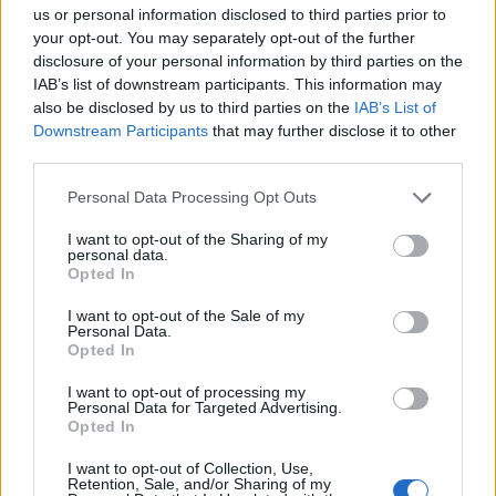
us or personal information disclosed to third parties prior to
Ajax-talent Mohamed Abdalla schrijft Europese
your opt-out. You may separately opt-out of the further
geschiedenis
disclosure of your personal information by third parties on the
IAB’s list of downstream participants. This information may
Shane Kluivert krijgt kans van Flick en begint in
also be disclosed by us to third parties on the
IAB’s List of
de basis bij FC Barcelona
Downstream Participants
that may further disclose it to other
third parties.
Servische media vergelijken Ajax-talent Abdellah
Personal Data Processing Opt Outs
Ouazane met Lionel Messi
I want to opt-out of the Sharing of my
personal data.
Ajax zet grote stap richting volgende ronde na
Opted In
ruime zege op Vojvodina
I want to opt-out of the Sale of my
Personal Data.
Dusan Tadic kijkt met bijzondere gevoelens naar
Opted In
Ajax - Vojvodina
I want to opt-out of processing my
Personal Data for Targeted Advertising.
Zo veranderde de relatie tussen Rafael van der
Opted In
Vaart en Sylvie Meis door de jaren heen
I want to opt-out of Collection, Use,
Retention, Sale, and/or Sharing of my