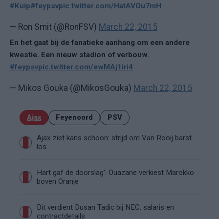
#Kuip
#feypsv
pic.twitter.com/HatAVOu7mH
— Ron Smit (@RonFSV)
March 22, 2015
En het gaat bij de fanatieke aanhang om een andere
kwestie. Een nieuw stadion of verbouw.
#feypsv
pic.twitter.com/ewMAj1iri4
— Mikos Gouka (@MikosGouka)
March 22, 2015
Ajax
Feyenoord
PSV
Ajax ziet kans schoon: strijd om Van Rooij barst
los
Hart gaf de doorslag': Ouazane verkiest Marokko
boven Oranje
Dit verdient Dusan Tadic bij NEC: salaris en
contractdetails