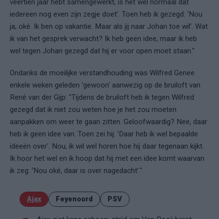
veertien jaar hebt samengewerkt, is het wel normaal dat
iedereen nog even zijn zegje doet’. Toen heb ik gezegd: ‘Nou
ja, oké. Ik ben op vakantie. Maar als jij naar Johan toe wil’. Wat
ik van het gesprek verwacht? Ik heb geen idee, maar ik heb
wel tegen Johan gezegd dat hij er voor open moet staan."
Ondanks de moeilijke verstandhouding was Wilfred Genee
enkele weken geleden 'gewoon' aanwezig op de bruiloft van
René van der Gijp: "Tijdens de bruiloft heb ik tegen Wilfred
gezegd dat ik niet zou weten hoe je het zou moeten
aanpakken om weer te gaan zitten. Geloofwaardig? Nee, daar
heb ik geen idee van. Toen zei hij: 'Daar heb ik wel bepaalde
ideeën over'. Nou, ik wil wel horen hoe hij daar tegenaan kijkt.
Ik hoor het wel en ik hoop dat hij met een idee komt waarvan
ik zeg: ‘Nou oké, daar is over nagedacht’."
Ajax
Feyenoord
PSV