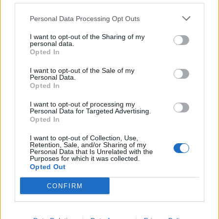
Personal Data Processing Opt Outs
Resterend oefenprogramma Ajax: waar zijn de
duels te zien
I want to opt-out of the Sharing of my
personal data.
Opted In
Ajax groeit onder Míchel, maar transfermarkt
blijft cruciaal
I want to opt-out of the Sale of my
Personal Data.
Opted In
Ajax-talent Mohamed Abdalla schrijft Europese
geschiedenis
I want to opt-out of processing my
Personal Data for Targeted Advertising.
Opted In
Shane Kluivert krijgt kans van Flick en begint in
de basis bij FC Barcelona
I want to opt-out of Collection, Use,
Retention, Sale, and/or Sharing of my
Personal Data that Is Unrelated with the
Purposes for which it was collected.
Servische media vergelijken Ajax-talent Abdellah
Opted Out
Ouazane met Lionel Messi
CONFIRM
Ajax zet grote stap richting volgende ronde na
ruime zege op Vojvodina