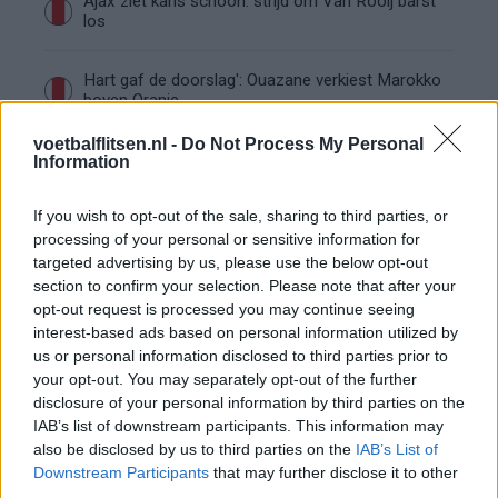
Ajax ziet kans schoon: strijd om Van Rooij barst
los
Hart gaf de doorslag': Ouazane verkiest Marokko
boven Oranje
voetbalflitsen.nl -
Do Not Process My Personal
Dit verdient Dusan Tadic bij NEC: salaris en
Information
contractdetails
If you wish to opt-out of the sale, sharing to third parties, or
Ajax dicht bij komst Arokodare: huurdeal met
processing of your personal or sensitive information for
koopoptie van 22 miljoen
targeted advertising by us, please use the below opt-out
section to confirm your selection. Please note that after your
opt-out request is processed you may continue seeing
Ajax helpt Burnley uit de brand met afgeknipte
interest-based ads based on personal information utilized by
sokken na blunder met tenues
us or personal information disclosed to third parties prior to
your opt-out. You may separately opt-out of the further
Hakim Ziyech verhuurt opnieuw luxe
disclosure of your personal information by third parties on the
appartement op Amsterdamse Zuidas
IAB’s list of downstream participants. This information may
also be disclosed by us to third parties on the
IAB’s List of
Downstream Participants
Marcos Leonardo laat eerste indruk achter bij
that may further disclose it to other
Ajax: 'Hier gaan fans van genieten'
third parties.