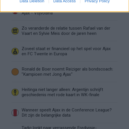
Data Deletion
Data Access
Privacy Policy
Dusan Tadic kijkt met bijzondere gevoelens naar
Ajax - Vojvodina
Zo veranderde de relatie tussen Rafael van der
Vaart en Sylvie Meis door de jaren heen
Zoveel staat er financieel op het spel voor Ajax
en FC Twente in Europa
Ronald de Boer noemt Reiziger als bondscoach:
"Kampioen met Jong Ajax"
Heitinga niet langer alleen: Argentijn schrijft
geschiedenis met rode kaart in WK-finale
Wanneer speelt Ajax in de Conference League?
Dit zijn de belangrijke data
Tadic lonkt naar verrassende Eredivisie-