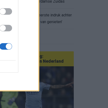
appartement op Amsterdamse Zuidas
Marcos Leonardo laat eerste indruk achter
bij Ajax: 'Hier gaan fans van genieten'
r nieuws
an Götze tot Sterling:
tatementtransfers in Nederland