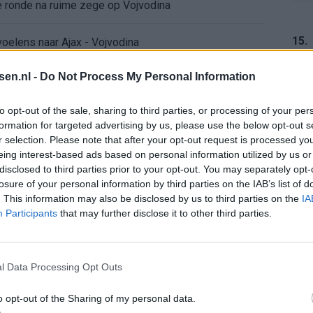
de ronde na ruime zege op Vojvodina
15.
voelens naar Ajax - Vojvodina
tsen.nl -
Do Not Process My Personal Information
ael van der Vaart en Sylvie Meis door de jaren heen
16.
to opt-out of the sale, sharing to third parties, or processing of your per
el voor Ajax en FC Twente in Europa
formation for targeted advertising by us, please use the below opt-out s
r selection. Please note that after your opt-out request is processed y
 bondscoach: "Kampioen met Jong Ajax"
eing interest-based ads based on personal information utilized by us or
17.
disclosed to third parties prior to your opt-out. You may separately opt-
losure of your personal information by third parties on the IAB’s list of
n schrijft geschiedenis met rode kaart in WK-finale
. This information may also be disclosed by us to third parties on the
IA
Participants
that may further disclose it to other third parties.
e League? Dit zijn de belangrijke data
18.
isie-terugkeer: NEC onderzoekt komst van Ajax-icoon
l Data Processing Opt Outs
o opt-out of the Sharing of my personal data.
19.