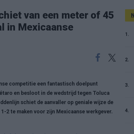
hiet van een meter of 45
N
al in Mexicaanse
1.
2.
nse competitie een fantastisch doelpunt
3.
rétaro en besloot in de wedstrijd tegen Toluca
iddenlijn schiet de aanvaller op geniale wijze de
4.
de 1-2 te maken voor zijn Mexicaanse werkgever.