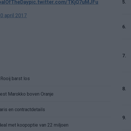
5.
alOfTheDay
pic.twitter.com/TKjQ7uMJFu
0 april 2017
6.
7.
Rooij barst los
8.
kiest Marokko boven Oranje
aris en contractdetails
9.
rdeal met koopoptie van 22 miljoen