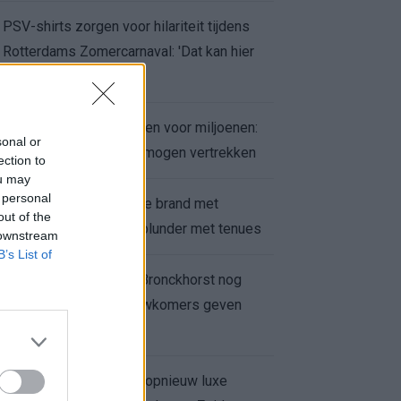
PSV-shirts zorgen voor hilariteit tijdens
Rotterdams Zomercarnaval: 'Dat kan hier
niet'
Feyenoord zet deur open voor miljoenen:
sonal or
Ueda en Hadj Moussa mogen vertrekken
ection to
ou may
 personal
Ajax helpt Burnley uit de brand met
out of the
afgeknipte sokken na blunder met tenues
 downstream
B’s List of
Feyenoord onder Van Bronckhorst nog
altijd ongeslagen: nieuwkomers geven
hoop
Hakim Ziyech verhuurt opnieuw luxe