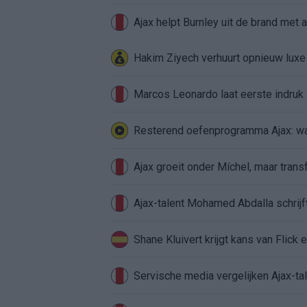
Ajax helpt Burnley uit de brand met
Hakim Ziyech verhuurt opnieuw lux
Marcos Leonardo laat eerste indruk a
Resterend oefenprogramma Ajax: waa
Ajax groeit onder Míchel, maar transf
Ajax-talent Mohamed Abdalla schrij
Shane Kluivert krijgt kans van Flick 
Servische media vergelijken Ajax-t