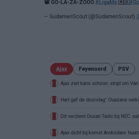
📽️ GO-LA-ZA-ZOOO
#LigaMx
🇲🇽
#Go
— SudameriScout (@SudameriScout)
3
Ajax
Feyenoord
PSV
Ajax ziet kans schoon: strijd om Van 
Hart gaf de doorslag': Ouazane ver
Dit verdient Dusan Tadic bij NEC: sal
Ajax dicht bij komst Arokodare: huu