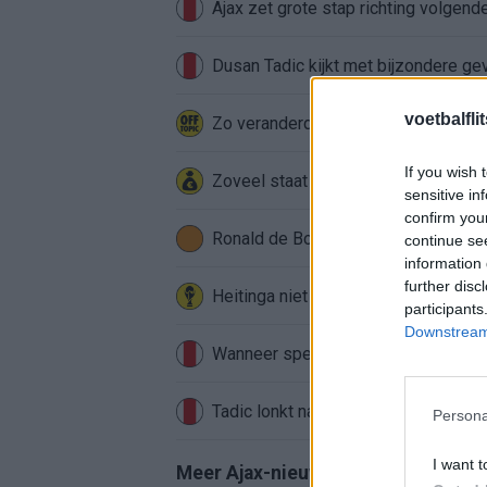
Ajax zet grote stap richting volgen
Dusan Tadic kijkt met bijzondere ge
voetbalfli
Zo veranderde de relatie tussen Raf
If you wish 
Zoveel staat er financieel op het sp
sensitive in
confirm you
Ronald de Boer noemt Reiziger als
continue se
information 
further disc
Heitinga niet langer alleen: Argentij
participants
Downstream 
Wanneer speelt Ajax in de Conferenc
Tadic lonkt naar verrassende Erediv
Persona
I want t
Meer Ajax-nieuws