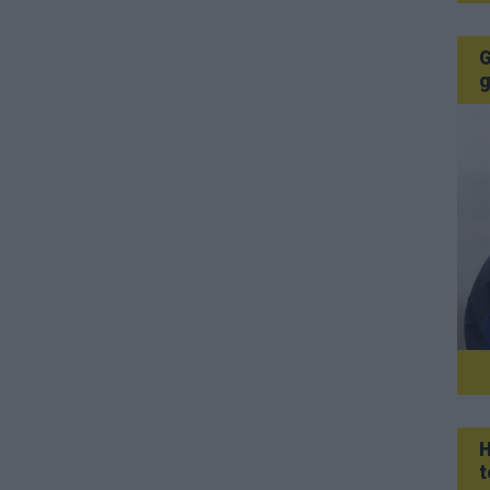
G
g
H
t