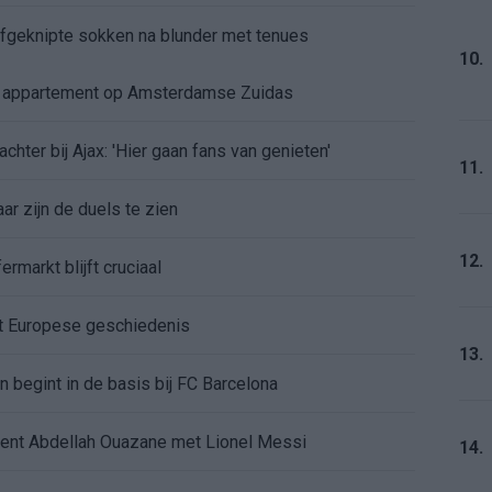
 afgeknipte sokken na blunder met tenues
10.
e appartement op Amsterdamse Zuidas
chter bij Ajax: 'Hier gaan fans van genieten'
11.
r zijn de duels te zien
12.
ermarkt blijft cruciaal
ft Europese geschiedenis
13.
en begint in de basis bij FC Barcelona
alent Abdellah Ouazane met Lionel Messi
14.