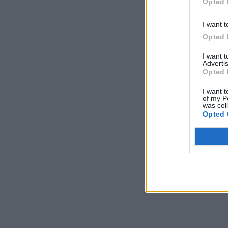
Opted 
I want t
Opted 
I want 
Advertis
Opted 
I want t
of my P
was col
Opted 