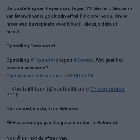
De opstelling van Feyenoord tegen VV Gemert. Giovanni
van Bronckhorst gooit zijn elftal flink overhoop. Onder
meer een basisplaats voor Kökcü, die zijn debuut
maakt.
Opstelling Feyenoord
Opstelling
#Feyenoord
tegen
#Gemert
. Wat gaat het
worden vanavond?
#gemfey
pic.twitter.com/Lw1FQUDmYd
— Voetbalflitsen (@voetbalflitsen)
27 september
2018
Het zonnetje schijnt in Helmond
🌤 Het zonnetje gaat langzaam onder in Helmond.
Nog ✌️ uur tot de aftrap van