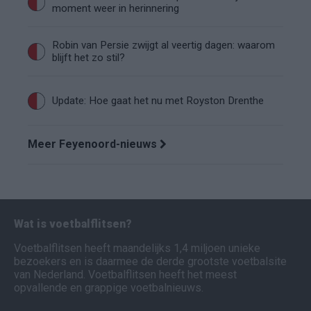
moment weer in herinnering
Robin van Persie zwijgt al veertig dagen: waarom
blijft het zo stil?
Update: Hoe gaat het nu met Royston Drenthe
Meer Feyenoord-nieuws
Wat is voetbalflitsen?
Voetbalflitsen heeft maandelijks 1,4 miljoen unieke
bezoekers en is daarmee de derde grootste voetbalsite
van Nederland. Voetbalflitsen heeft het meest
opvallende en grappige voetbalnieuws.