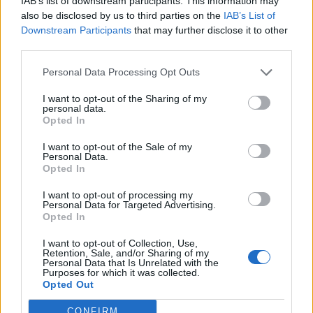
IAB’s list of downstream participants. This information may
also be disclosed by us to third parties on the
IAB’s List of
Feyenoord sluit voorbereiding bijna af: dit staat
Downstream Participants
that may further disclose it to other
er nog op het programma
third parties.
Personal Data Processing Opt Outs
Shaqueel van Persie ontkracht geruchten over
keuze voor Marokko
I want to opt-out of the Sharing of my
personal data.
Opted In
Brengt Sporting Portugal Feyenoord in de
problemen rond Hadj Moussa?
I want to opt-out of the Sale of my
Personal Data.
Opted In
Van droomtransfer tot contractontbinding: het
Feyenoord-verhaal van Calvin Stengs
I want to opt-out of processing my
Personal Data for Targeted Advertising.
Opted In
'Hij is weer gewoon mijn vader': Shaqueel
openhartig over Robin van Persie
I want to opt-out of Collection, Use,
Retention, Sale, and/or Sharing of my
Personal Data that Is Unrelated with the
Purposes for which it was collected.
Lille geeft niet op na afwijzing: komt er nieuw
Opted Out
bod op Gjivai Zechiël?
CONFIRM