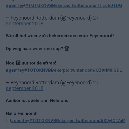
#gemfey
!
#TOTOKNVBBeker
pic.twitter.com/TfILcEDTDG
— Feyenoord Rotterdam (@Feyenoord)
27
september 2018
Wordt het weer zo'n bekerseizoen voor Feyenoord?
Op weg naar weer een cup? 🏆
Nog 3️⃣ uur tot de aftrap!
#gemfey
#TOTOKNVBBeker
pic.twitter.com/QZ9rM0lGDL
— Feyenoord Rotterdam (@Feyenoord)
27
september 2018
Aankomst spelers in Helmond
Hallo Helmond!
🙋‍♂️
#gemfey
#TOTOKNVBBeker
pic.twitter.com/6X0yICf7aR