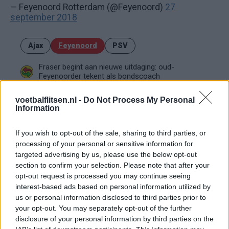
— Feyenoord Rotterdam (@Feyenoord)
27
september 2018
Ajax
Feyenoord
PSV
Fraser begint aan nieuwe uitdaging: oud-
Feyenoorder tekent als bondscoach
Kan Givairo Read de duurste verdediger ooit van
voetbalflitsen.nl -
Do Not Process My Personal
Feyenoord worden? Deze records liggen binnen
Information
bereik
If you wish to opt-out of the sale, sharing to third parties, or
Van Bronckhorst voert druk op: Feyenoord wil op
processing of your personal or sensitive information for
deze twee posities nog versterken
targeted advertising by us, please use the below opt-out
section to confirm your selection. Please note that after your
Feyenoord incasseert miljoenen: transfer Leo
opt-out request is processed you may continue seeing
Sauer naar Stuttgart bijna rond
interest-based ads based on personal information utilized by
us or personal information disclosed to third parties prior to
your opt-out. You may separately opt-out of the further
Feyenoord zet deur open voor miljoenen: Ueda
disclosure of your personal information by third parties on the
en Hadj Moussa mogen vertrekken