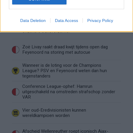
Been blikt terug op historische afstraffing: "Die
schaamte voel ik nog altijd"
Data Deletion
Data Access
Privacy Policy
Calvin Stengs opnieuw vader: bijzonder nieuws in
onzekere transferzomer
Zoë Livay raakt draad kwijt tijdens open dag
Feyenoord na storing met autocue
Wanneer is de loting voor de Champions
League? PSV en Feyenoord weten dan hun
tegenstanders
Conference League-ophef: Hamrun
uitgeschakeld na omstreden strafschop zonder
VAR
Vier oud-Eredivisionisten kunnen
wereldkampioen worden
Afscheid Wellenreuther roept iconisch Ajax-