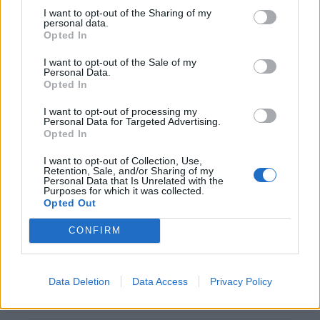
I want to opt-out of the Sharing of my
personal data.
Opted In
Blind kan bij Ajax de speler naast Míchel worden
I want to opt-out of the Sale of my
Personal Data.
“Twente was toen niet haalbaar”: Weghorst blikt
Opted In
terug op Ajax-keuze
I want to opt-out of processing my
Personal Data for Targeted Advertising.
Opted In
De transferprioriteiten van Ajax worden steeds
duidelijker
I want to opt-out of Collection, Use,
Retention, Sale, and/or Sharing of my
Personal Data that Is Unrelated with the
Ajax begint voorbereiding met nederlaag: zo ziet
Purposes for which it was collected.
de route naar PEC eruit
Opted Out
CONFIRM
Zo overtuigde PSV Sven Mijnans en bleef Ajax
met lege handen achter
Data Deletion
Data Access
Privacy Policy
Waarom steeds meer sleutelfiguren Ajax
verlaten