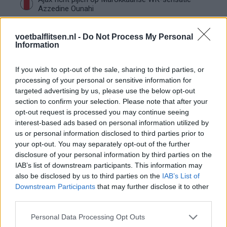
Azzedine Ounahi
Steven Berghuis zorgt voor ophef na harde
voetbalflitsen.nl -
Do Not Process My Personal
tackle in oefenduel van Ajax
Information
If you wish to opt-out of the sale, sharing to third parties, or
Dit houdt de transfer van Marc-André ter Stegen
processing of your personal or sensitive information for
naar Ajax nog tegen
targeted advertising by us, please use the below opt-out
section to confirm your selection. Please note that after your
De terugkeer van Daley Blind past in een groter
opt-out request is processed you may continue seeing
plan van Ajax
interest-based ads based on personal information utilized by
us or personal information disclosed to third parties prior to
Kritiek op Engels van Míchel genuanceerd: ‘Ajax-
your opt-out. You may separately opt-out of the further
spelers snappen dat echt wel’
disclosure of your personal information by third parties on the
IAB’s list of downstream participants. This information may
also be disclosed by us to third parties on the
IAB’s List of
De eerste Míchel-dagen bij Ajax: Blind coacht,
Downstream Participants
that may further disclose it to other
Gloukh krijgt standje en Ceballos wordt gebeld
third parties.
Steur kiest voor Newcastle na gemiste
Personal Data Processing Opt Outs
duidelijkheid bij Ajax