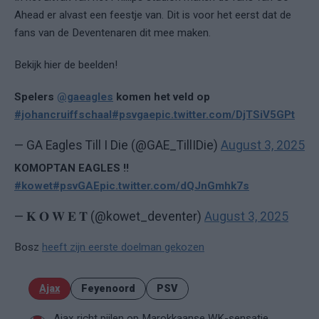
Ahead er alvast een feestje van. Dit is voor het eerst dat de
fans van de Deventenaren dit mee maken.
Bekijk hier de beelden!
Spelers
@gaeagles
komen het veld op
#johancruiffschaal
#psvgae
pic.twitter.com/DjTSiV5GPt
— GA Eagles Till I Die (@GAE_TillIDie)
August 3, 2025
KOMOPTAN EAGLES !!
#kowet
#psvGAE
pic.twitter.com/dQJnGmhk7s
— 𝐊 𝐎 𝐖 𝐄 𝐓 (@kowet_deventer)
August 3, 2025
Bosz
heeft zijn eerste doelman gekozen
Ajax
Feyenoord
PSV
Ajax richt pijlen op Marokkaanse WK-sensatie