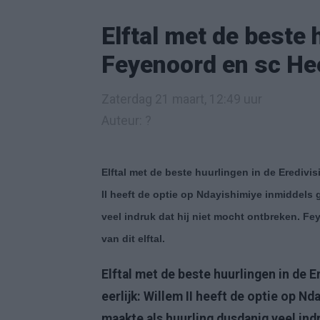
Elftal met de beste 
Feyenoord en sc He
Zaterdag 21 maart, 12:49 uur
Auteur: ?
Elftal met de beste huurlingen in de Eredivisi
II heeft de optie op Ndayishimiye inmiddels
veel indruk dat hij niet mocht ontbreken. F
van dit elftal.
Elftal met de beste huurlingen in de Er
eerlijk: Willem II heeft de optie op N
maakte als huurling dusdanig veel ind