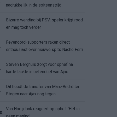
.
nadrukkelijk in de spitsenstrijd
Bizarre wending bij PSV: speler krijgt rood
.
en mag tóch verder
Feyenoord-supporters raken direct
.
enthousiast over nieuwe spits Nacho Ferri
Steven Berghuis zorgt voor ophef na
.
harde tackle in oefenduel van Ajax
Dit houdt de transfer van Marc-André ter
.
Stegen naar Ajax nog tegen
Van Hooijdonk reageert op ophef: ‘Het is
0.
geen mening’