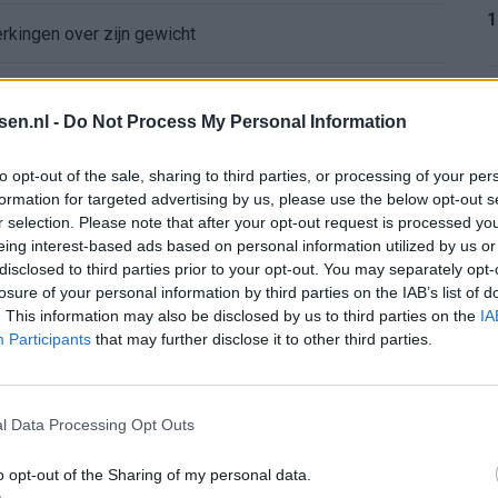
1
erkingen over zijn gewicht
ord-spelers op het WK 2026
1
tsen.nl -
Do Not Process My Personal Information
: programma richting seizoenstart
to opt-out of the sale, sharing to third parties, or processing of your per
formation for targeted advertising by us, please use the below opt-out s
yenoord: lef of overmoed?
r selection. Please note that after your opt-out request is processed y
1
eing interest-based ads based on personal information utilized by us or
or nieuwe route
disclosed to third parties prior to your opt-out. You may separately opt-
losure of your personal information by third parties on the IAB’s list of
. This information may also be disclosed by us to third parties on the
IA
atie Gil Mora blijkt onhaalbaar voor Eredivisie-top
1
Participants
that may further disclose it to other third parties.
Dortmund lonkt naar Hadj Moussa, terwijl Read deur op een kier laat: wacht Feyenoord een drukke zomer?
l Data Processing Opt Outs
2
enoords doelwit
o opt-out of the Sharing of my personal data.