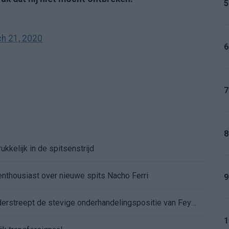
5
h 21, 2020
6
7
8
kkelijk in de spitsenstrijd
enthousiast over nieuwe spits Nacho Ferri
9
Afgewezen bod op Givairo Read onderstreept de stevige onderhandelingspositie van Feyenoord
1