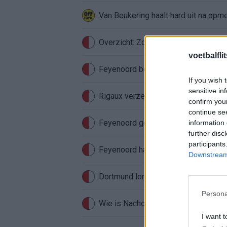
Van Beukering haalt hard uit na opm
Overzicht: Zo presteren de Feyeno
voetbalfli
Feyenoord begint aan nieuw tijdperk
If you wish 
sensitive in
Rigaux verzet meteen bergen bij Fe
confirm you
continue se
Feyenoord gebruikt Ajax-talenten vo
information 
further disc
participants
Feyenoord haakte al snel af: WK-sens
Downstream 
Persona
Wie is Nacho Ferri? Profiel van Fey
I want t