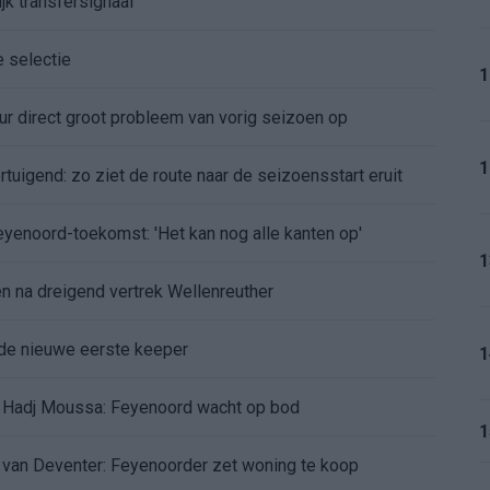
jk transfersignaal
e selectie
1
r direct groot probleem van vorig seizoen op
1
tuigend: zo ziet de route naar de seizoensstart eruit
Feyenoord-toekomst: 'Het kan nog alle kanten op'
1
 na dreigend vertrek Wellenreuther
de nieuwe eerste keeper
1
 Hadj Moussa: Feyenoord wacht op bod
1
d van Deventer: Feyenoorder zet woning te koop