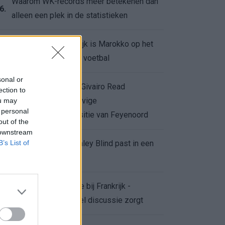
Waarom WK-records meer betekenen dan
6.
alleen een plek in de statistieken
Voor de Schilderswijk is Marokko op het
7.
WK meer dan alleen voetbal
sonal or
Afgewezen bod op Givairo Read
ection to
onderstreept de stevige
ou may
8.
 personal
onderhandelingspositie van Feyenoord
out of the
 downstream
B’s List of
De terugkeer van Daley Blind past in een
9.
groter plan van Ajax
Waarom de arbitrage bij Frankrijk -
0.
Marokko voor zoveel discussie zorgt