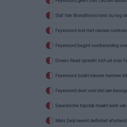
Feyenoord geeft met Zechiël duideli
Staf Van Bronckhorst rond: nu nog d
Feyenoord lost met nieuwe controleu
Feyenoord begint voorbereiding over
Givairo Read spreekt zich uit over 
Feyenoord zoekt nieuwe nummer één
Feyenoord doet voorstel aan beoog
Saoedische topclub maakt werk van
Mats Deijl neemt definitief afschei