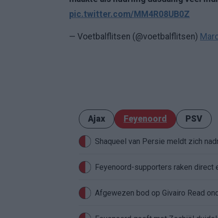
pic.twitter.com/MM4R08UB0Z
— Voetbalflitsen (@voetbalflitsen)
Marc
Ajax
Feyenoord
PSV
Shaqueel van Persie meldt zich nadru
Feyenoord-supporters raken direct 