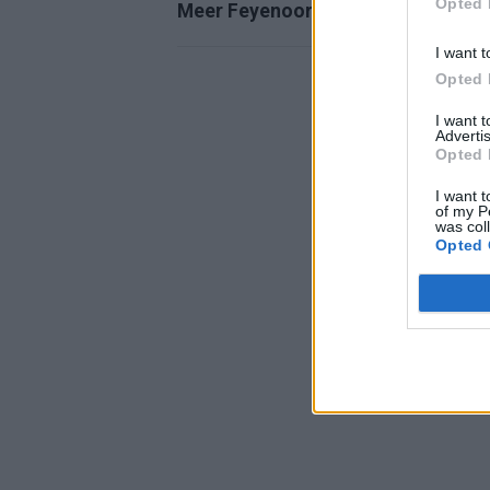
Opted 
Meer Feyenoord-nieuws
I want t
Opted 
I want 
Advertis
Opted 
I want t
of my P
was col
Opted 