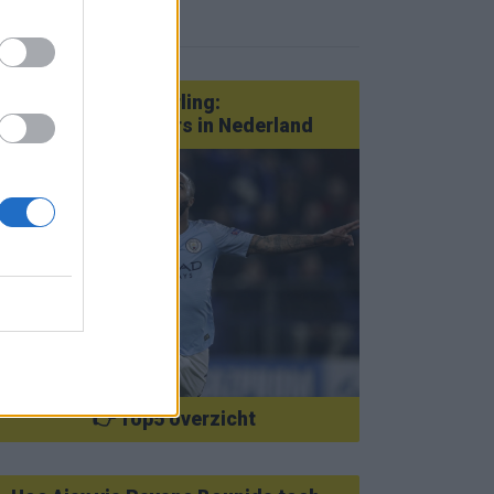
eer nieuws
Van Götze tot Sterling:
statementtransfers in Nederland
👉 Top5 overzicht