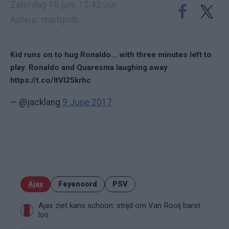
Zaterdag 10 juni, 12:42 uur
Auteur: martijndh
Kid runs on to hug Ronaldo... with three minutes left to
play. Ronaldo and Quaresma laughing away
https://t.co/ltVI25krhc
— @jacklang
9 June 2017
Ajax
Feyenoord
PSV
Ajax ziet kans schoon: strijd om Van Rooij barst
los