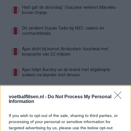
Hart gaf de doorslag': Ouazane verkiest Marokko
boven Oranje
Dit verdient Dusan Tadic bij NEC: salaris en
contractdetails
Ajax dicht bij komst Arokodare: huurdeal met
koopoptie van 22 miljoen
Ajax helpt Burnley uit de brand met afgeknipte
sokken na blunder met tenues
Hakim Ziyech verhuurt opnieuw luxe
appartement op Amsterdamse Zuidas
voetbalflitsen.nl -
Do Not Process My Personal
Information
Marcos Leonardo laat eerste indruk achter bij
If you wish to opt-out of the sale, sharing to third parties, or
Ajax: 'Hier gaan fans van genieten'
processing of your personal or sensitive information for
targeted advertising by us, please use the below opt-out