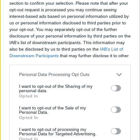
Resterend oefenprogramma Ajax: waar zijn de
section to confirm your selection. Please note that after your
duels te zien
opt-out request is processed you may continue seeing
interest-based ads based on personal information utilized by
Ajax groeit onder Míchel, maar transfermarkt
us or personal information disclosed to third parties prior to
blijft cruciaal
your opt-out. You may separately opt-out of the further
disclosure of your personal information by third parties on the
IAB’s list of downstream participants. This information may
Ajax-talent Mohamed Abdalla schrijft Europese
also be disclosed by us to third parties on the
IAB’s List of
geschiedenis
Downstream Participants
that may further disclose it to other
third parties.
Shane Kluivert krijgt kans van Flick en begint in
de basis bij FC Barcelona
Personal Data Processing Opt Outs
I want to opt-out of the Sharing of my
Servische media vergelijken Ajax-talent Abdellah
personal data.
Ouazane met Lionel Messi
Opted In
I want to opt-out of the Sale of my
Ajax zet grote stap richting volgende ronde na
Personal Data.
ruime zege op Vojvodina
Opted In
I want to opt-out of processing my
Dusan Tadic kijkt met bijzondere gevoelens naar
Personal Data for Targeted Advertising.
Opted In
Ajax - Vojvodina