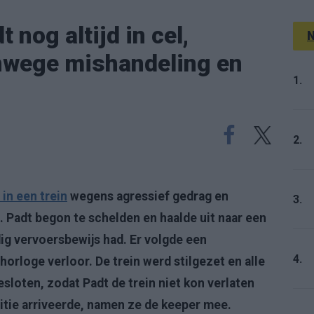
nog altijd in cel,
N
nwege mishandeling en
1.
2.
in een trein
wegens agressief gedrag en
3.
t. Padt begon te schelden en haalde uit naar een
dig vervoersbewijs had. Er volgde een
4.
orloge verloor. De trein werd stilgezet en alle
loten, zodat Padt de trein niet kon verlaten
litie arriveerde, namen ze de keeper mee.