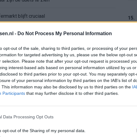
ermarkt blijft cruciaal
15.
ft Europese geschiedenis
tsen.nl -
Do Not Process My Personal Information
16.
en begint in de basis bij FC Barcelona
to opt-out of the sale, sharing to third parties, or processing of your per
formation for targeted advertising by us, please use the below opt-out s
r selection. Please note that after your opt-out request is processed y
alent Abdellah Ouazane met Lionel Messi
eing interest-based ads based on personal information utilized by us or
17.
disclosed to third parties prior to your opt-out. You may separately opt-
de ronde na ruime zege op Vojvodina
losure of your personal information by third parties on the IAB’s list of
. This information may also be disclosed by us to third parties on the
IA
Participants
that may further disclose it to other third parties.
voelens naar Ajax - Vojvodina
18.
ael van der Vaart en Sylvie Meis door de jaren heen
l Data Processing Opt Outs
el voor Ajax en FC Twente in Europa
o opt-out of the Sharing of my personal data.
19.