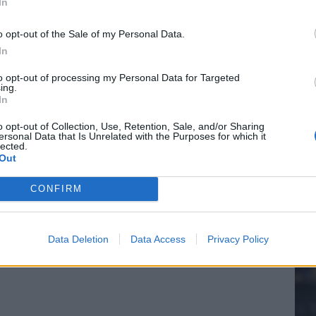
In
 bondscoach: "Kampioen met Jong Ajax"
o opt-out of the Sale of my Personal Data.
In
20.
n schrijft geschiedenis met rode kaart in WK-finale
to opt-out of processing my Personal Data for Targeted
ing.
e League? Dit zijn de belangrijke data
In
Mee
o opt-out of Collection, Use, Retention, Sale, and/or Sharing
isie-terugkeer: NEC onderzoekt komst van Ajax-icoon
ersonal Data that Is Unrelated with the Purposes for which it
lected.
Out
V
s
CONFIRM
Data Deletion
Data Access
Privacy Policy