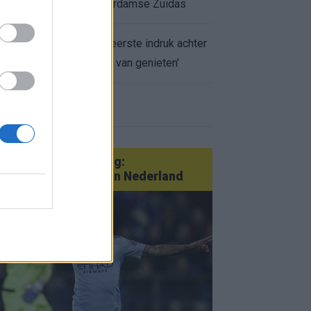
appartement op Amsterdamse Zuidas
Marcos Leonardo laat eerste indruk achter
bij Ajax: 'Hier gaan fans van genieten'
r nieuws
an Götze tot Sterling:
tatementtransfers in Nederland