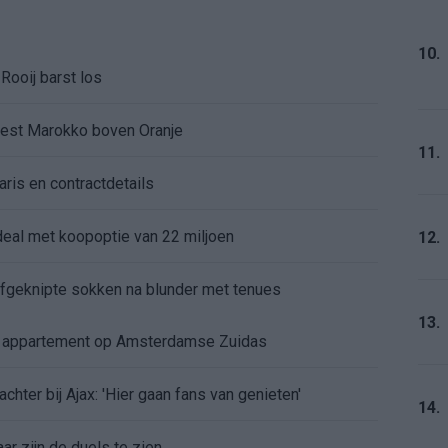
10.
Rooij barst los
kiest Marokko boven Oranje
11.
aris en contractdetails
rdeal met koopoptie van 22 miljoen
12.
 afgeknipte sokken na blunder met tenues
13.
e appartement op Amsterdamse Zuidas
chter bij Ajax: 'Hier gaan fans van genieten'
14.
r zijn de duels te zien