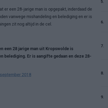
5.
t er een 28-jarige man is opgepakt, inderdaad de
ouden vanwege mishandeling en belediging en er is
6.
gen zit nog altijd in de cel.
7.
en een 28 jarige man uit Kropswolde is
belediging. Er is aangifte gedaan en deze 28-
8.
 september 2018
9.