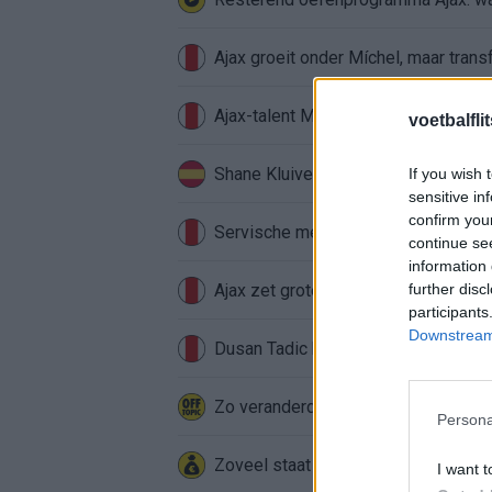
Ajax groeit onder Míchel, maar transf
Ajax-talent Mohamed Abdalla schrij
voetbalfli
Shane Kluivert krijgt kans van Flick 
If you wish 
sensitive in
confirm you
Servische media vergelijken Ajax-t
continue se
information 
Ajax zet grote stap richting volgen
further disc
participants
Downstream 
Dusan Tadic kijkt met bijzondere ge
Zo veranderde de relatie tussen Raf
Persona
Zoveel staat er financieel op het sp
I want t