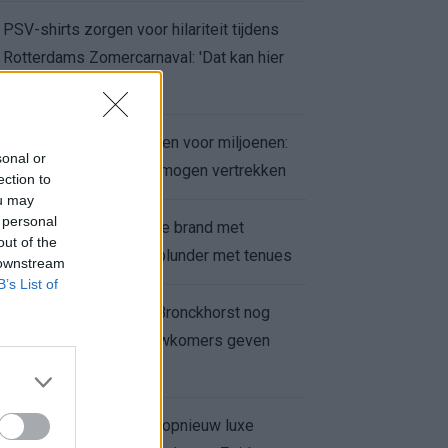
PSV-shirts zorgen voor hilariteit tijdens
Rotterdams Zomercarnaval: 'Dat kan hier
niet'
Feyenoord zet deur open voor miljoenen:
sonal or
Ueda en Hadj Moussa mogen vertrekken
ection to
ou may
 personal
Ajax helpt Burnley uit de brand met
out of the
afgeknipte sokken na blunder met tenues
 downstream
B’s List of
Feyenoord onder Van Bronckhorst nog
altijd ongeslagen: nieuwkomers geven
hoop
Hakim Ziyech verhuurt opnieuw luxe