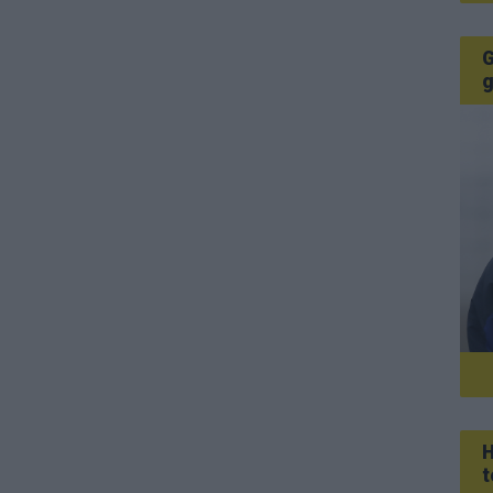
G
g
H
t