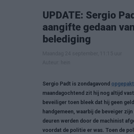
UPDATE: Sergio Padt 
aangifte gedaan va
belediging
Maandag 24 september, 11:15 uur
Auteur: hein
Sergio Padt is zondagavond
opgepakt 
maandagochtend zit hij nog altijd vas
beveiliger toen bleek dat hij geen gel
handgemeen, waarbij de beveiger zijn h
deuren werden door de machinist afges
voordat de politie er was. Toen de po