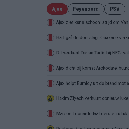
Ajax
Feyenoord
PSV
Ajax ziet kans schoon: strijd om Van 
Hart gaf de doorslag': Ouazane ver
Dit verdient Dusan Tadic bij NEC: sal
Ajax dicht bij komst Arokodare: huu
Ajax helpt Burnley uit de brand met
Hakim Ziyech verhuurt opnieuw lux
Marcos Leonardo laat eerste indruk a
Resterend oefenprogramma Ajax: waa